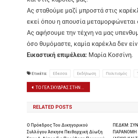
Ας σταθούμε μαζί μπροστά στις καρέκ
εκεί όπου η απουσία μεταμορφώνεται 
Ας αφήσουμε την τέχνη να μας υπενθυμ
όσο θυμόμαστε, καμία καρέκλα δεν είν
Εικαστική επιμέλεια:
Μαρία Κοσσίνη.
Ετικέτα:
Εδεσσα
Εκδήλωση
Πολιτισμός
Πλοήγηση
ΤΟ ΓΕΛ ΣΚΥΔΡΑΣ ΣΤΗΝ ΠΟΡΤΟΓΑΛΙΑ ΜΕΣΩ ERASMUS+
άρθρων
RELATED POSTS
Ο Πρόεδρος Του Δικηγορικού
ΠΕΔΚΜ: ΣΥΝ
Συλλόγου Άσκησε Πειθαρχική Δίωξη
ΠΑΡΑΝΟΜΗ 