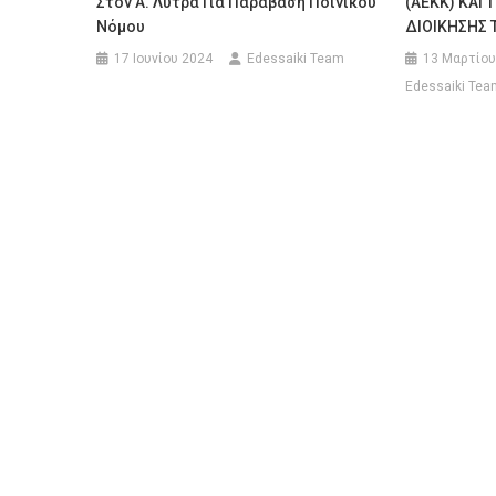
Στον Α. Λύτρα Για Παράβαση Ποινικού
(ΑΕΚΚ) ΚΑΙ
Νόμου
ΔΙΟΙΚΗΣΗΣ 
17 Ιουνίου 2024
Edessaiki Team
13 Μαρτίου
Edessaiki Tea