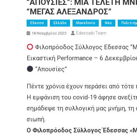
“ΑΠΟΥΣΙΕΣ”: ΜΙΑ ΤΕΛΕΤΗ Μ
“ΜΕΓΑΣ ΑΛΕΞΑΝΔΡΟΣ”
Εδεσσα
Ελλάδα
Μακεδονία
Νέα
Πολιτισμ
Edessaiki Team
18 Νοεμβρίου 2025
Φιλοπρόοδος Σύλλογος Εδεσσας “Μέ
Εικαστική Performance – 6 Δεκεμβρίο
“Απουσίες”
Πέντε χρόνια έχουν περάσει από τότε 
Η εμφάνιση του covid-19 άφησε ανεξίτ
σημάδεψε τη συλλογική μας μνήμη, τη 
σιωπή.
Ο Φιλοπρόοδος Σύλλογος Έδεσσας «Μ