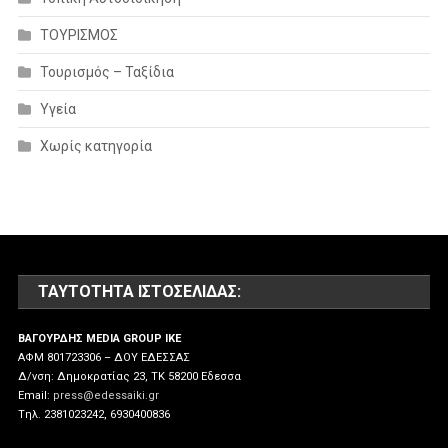
ΤΟΥΡΙΣΜΟΣ
Τουρισμός – Ταξίδια
Υγεία
Χωρίς κατηγορία
ΤΑΥΤΌΤΗΤΑ ΙΣΤΟΣΕΛΊΔΑΣ:
ΒΑΓΟΥΡΔΗΣ MEDIA GROUP IKE
ΑΦΜ 801723306 – ΔΟΥ ΕΔΕΣΣΑΣ
Δ/νση: Δημοκρατίας 23, ΤΚ 58200 Εδεσσα
Email:
press@edessaiki.gr
Tηλ. 2381023242, 6930400836