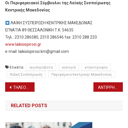
Οι Περιφερειακοί Σύμβουλοι της Λαϊκής Συσπείρωσης
Κεντρικής Μακεδονίας
ΛΑΪΚΗ ΣΥΣΠΕΙΡΩΣΗ ΚΕΝΤΡΙΚΗΣ ΜΑΚΕΔΟΝΙΑΣ
ΕΓΝΑΤΙΑ 89 ΘΕΣΣΑΛΟΝΙΚΗ Τ.Κ. 54635
Τηλ.: 2310 286580, 2310 286546 fax: 2310 288 233
www.laikisispirosi.gr
e-mail: laikisispirosi.km@gmail.com
Ετικέτα:
αιγοπρόβατα
ευλογιά
κτηνοτροφία
Λαϊκή Συσπείρωση
Περιφέρεια Κεντρικής Μακεδονίας
Πλοήγηση
ΤΗΛΕΟΡΑΣΗ: ΟΙ ΑΘΛΗΤΙΚΕΣ ΜΕΤΑΔΟΣΕΙΣ ΤΗΣ ΗΜΕΡΑΣ (3/10)
ANTIΡΡΗΣΕΙΣ ΑΠΟ ΤΟΥΣ ΠΑΘΟΛΟΓΟΥΣ ΓΙΑ ΤΟ ΝΕΟ ΝΟΜΟΣΧΕΔΙΟ ΥΓΕΙΑΣ
άρθρων
RELATED POSTS