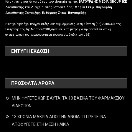
Ιδιοκτήτης και δικαιούχος του domain name:
ΒΑΓΟΥΡΔΗΣ MEDIA GROUP IKE
Διευθυντής και Διαχειριστής Ιστοσελίδας:
Μαρία Στεφ. Βαγουρδή
Διευθυντής Σύνταξης:
Ευθύμιος Στεφ. Βαγουρδής
Η επιχείρηση έχει υπογράψει δήλωση συμμόρφωσης με τη Σύσταση (ΕΕ) 2018/334 της
Επιτροπής της 1ης Μαρτίου 2018, σχετικά με τα μέτρα για την αποτελεσματική
αντιμετώπιση του παράνομου περιεχομένου στο διαδίκτυο (L 63)
ΕΝΤΥΠΗ ΕΚΔΟΣΗ
ΠΡΌΣΦΑΤΑ ΆΡΘΡΑ
ΜΗΝ ΦΥΓΕΤΕ ΧΩΡΙΣ ΑΥΤΑ: ΤΑ 10 ΒΑΣΙΚΑ ΤΟΥ ΦΑΡΜΑΚΕΙΟΥ
ΔΙΑΚΟΠΩΝ
13 ΧΡΟΝΙΑ ΜΑΚΡΙΑ ΑΠΟ ΤΗΝ ΑΝΟΙΑ: ΤΙ ΠΡΕΠΕΙ ΝΑ
ΑΠΟΦΥΓΕΤΕ ΣΤΗ ΜΕΣΗ ΗΛΙΚΙΑ