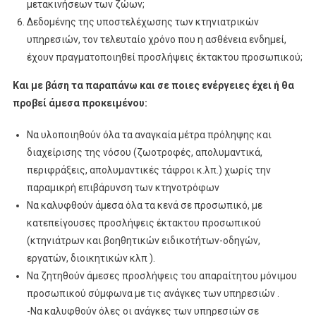
μετακινήσεων των ζώων;
Δεδομένης της υποστελέχωσης των κτηνιατρικών
υπηρεσιών, τον τελευταίο χρόνο που η ασθένεια ενδημεί,
έχουν πραγματοποιηθεί προσλήψεις έκτακτου προσωπικού;
Και με βάση τα παραπάνω και σε ποιες ενέργειες έχει ή θα
προβεί άμεσα προκειμένου:
Να υλοποιηθούν όλα τα αναγκαία μέτρα πρόληψης και
διαχείρισης της νόσου (ζωοτροφές, απολυμαντικά,
περιφράξεις, απολυμαντικές τάφροι κ.λπ.) χωρίς την
παραμικρή επιβάρυνση των κτηνοτρόφων
Να καλυφθούν άμεσα όλα τα κενά σε προσωπικό, με
κατεπείγουσες προσλήψεις έκτακτου προσωπικού
(κτηνιάτρων και βοηθητικών ειδικοτήτων-οδηγών,
εργατών, διοικητικών κλπ ).
Να ζητηθούν άμεσες προσλήψεις του απαραίτητου μόνιμου
προσωπικού σύμφωνα με τις ανάγκες των υπηρεσιών .
-Να καλυφθούν όλες οι ανάγκες των υπηρεσιών σε