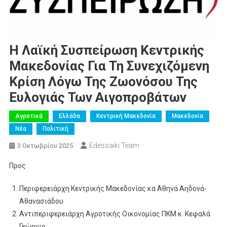
Η Λαϊκή Συσπείρωση Κεντρικής
Μακεδονίας Για Τη Συνεχιζόμενη
Κρίση Λόγω Της Ζωονόσου Της
Ευλογιάς Των Αιγοπροβάτων
Αγροτικά
Ελλάδα
Κεντρική Μακεδονία
Μακεδονία
Νέα
Πολιτική
Edessaiki Team
3 Οκτωβρίου 2025
Προς
Περιφερειάρχη Κεντρικής Μακεδονίας κα Αθηνά Αηδονά-
Αθανασιάδου
Αντιπεριφερειάρχη Αγροτικής Οικονομίας ΠΚΜ κ. Κεφαλά
Γεώργιο