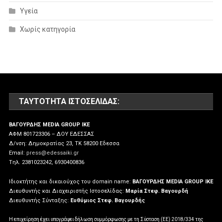
Υγεία
Χωρίς κατηγορία
ΤΑΥΤΌΤΗΤΑ ΙΣΤΟΣΕΛΊΔΑΣ:
ΒΑΓΟΥΡΔΗΣ MEDIA GROUP IKE
ΑΦΜ 801723306 – ΔΟΥ ΕΔΕΣΣΑΣ
Δ/νση: Δημοκρατίας 23, ΤΚ 58200 Εδεσσα
Email:
press@edessaiki.gr
Tηλ. 2381023242, 6930400836
Ιδιοκτήτης και δικαιούχος του domain name:
ΒΑΓΟΥΡΔΗΣ MEDIA GROUP IKE
Διευθυντής και Διαχειριστής Ιστοσελίδας:
Μαρία Στεφ. Βαγουρδή
Διευθυντής Σύνταξης:
Ευθύμιος Στεφ. Βαγουρδής
Η επιχείρηση έχει υπογράψει δήλωση συμμόρφωσης με τη Σύσταση (ΕΕ) 2018/334 της