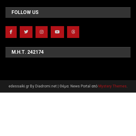
FOLLOW US
Μ.Η.Τ. 242174
edessaiki.gr By Diadromi.net
|
Θέμα: News Portal από
Mystery Themes
.