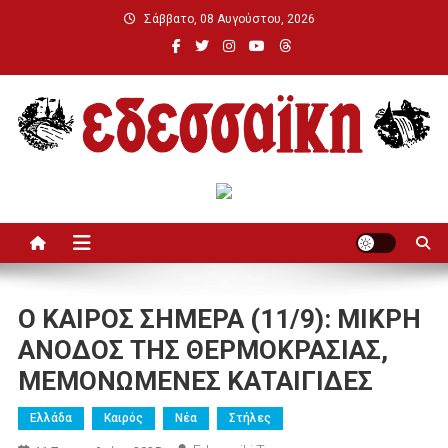
Μεταπηδήστε
Σάββατο, 08 Αυγούστου, 2026
στο
περιεχόμενο
Εδεσσαϊκή
Ο ΚΑΙΡΟΣ ΣΗΜΕΡΑ (11/9): ΜΙΚΡΗ
ΑΝΟΔΟΣ ΤΗΣ ΘΕΡΜΟΚΡΑΣΙΑΣ,
ΜΕΜΟΝΩΜΕΝΕΣ ΚΑΤΑΙΓΙΔΕΣ
Ελλάδα
Καιρός
Νέα
Στήλες