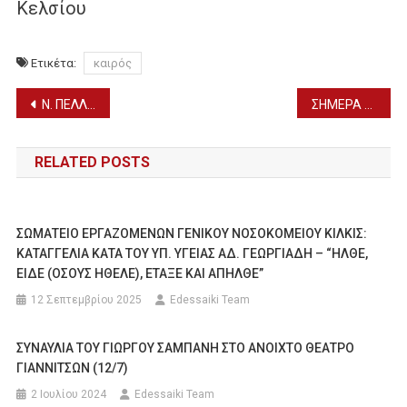
Κελσίου
Ετικέτα:
καιρός
Πλοήγηση
Ν. ΠΕΛΛΑΣ: ΤΑ ΦΑΡΜΑΚΕΙΑ ΠΟΥ ΕΦΗΜΕΡΕΥΟΥΝ ΣΗΜΕΡΑ ΠΕΜΠΤΗ (11/9)
ΣΗΜΕΡΑ Ο ΑΓΙΑΣΜΟΣ ΣΤΟ ΕΣΠΕΡΙΝΟ ΕΠΑΛ ΕΔΕΣΣΑΣ (11/9)
άρθρων
RELATED POSTS
ΣΩΜΑΤΕΙΟ ΕΡΓΑΖΟΜΕΝΩΝ ΓΕΝΙΚΟΥ ΝΟΣΟΚΟΜΕΙΟΥ ΚΙΛΚΙΣ:
ΚΑΤΑΓΓΕΛΙΑ ΚΑΤΑ ΤΟΥ ΥΠ. ΥΓΕΙΑΣ ΑΔ. ΓΕΩΡΓΙΑΔΗ – “ΗΛΘΕ,
ΕΙΔΕ (ΟΣΟΥΣ ΗΘΕΛΕ), ΕΤΑΞΕ ΚΑΙ ΑΠΗΛΘΕ”
12 Σεπτεμβρίου 2025
Edessaiki Team
ΣΥΝΑΥΛΙΑ ΤΟΥ ΓΙΩΡΓΟΥ ΣΑΜΠΑΝΗ ΣΤΟ ΑΝΟΙΧΤΟ ΘΕΑΤΡΟ
ΓΙΑΝΝΙΤΣΩΝ (12/7)
2 Ιουλίου 2024
Edessaiki Team