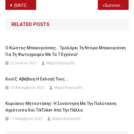
Πλοήγηση
(ΒΙΝΤΕΟ) Σουδάν: Μαρτυρία για 15 εγκλωβισμένους σε ελληνοορθόδοξη εκκλησία
«Survivor Spoiler» – Αυτός είναι ο 4ος υποψήφιος για αποχώρηση
άρθρων
RELATED POSTS
Ο Κώστας Μπακογιάννης… Τρολάρει Τη Ντόρα Μπακογιάννη
Για Τη Φωτογραφία Με Τα 7 Εγγόνια!
22 Ιουλίου 2021
Μαρία Βαγουρδή
Κουίζ: Αβέβαιη Η Εκλογή Τους….
10 Δεκεμβρίου 2022
Μαρία Βαγουρδή
Κυριάκος Μητσοτάκης: Η Συνάντηση Με Την Πολύτεκνη
Αγρότισσα Και TikToker Από Την Πέλλα
11 Νοεμβρίου 2022
Μαρία Βαγουρδή