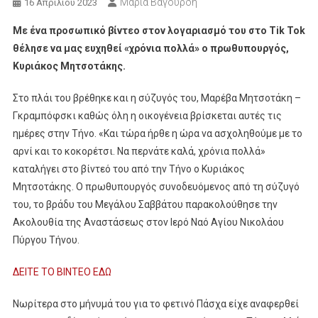
Μαρία Βαγουρδή
16 Απριλίου 2023
Με ένα προσωπικό βίντεο στον λογαριασμό του στο Tik Tok
θέλησε να μας ευχηθεί «χρόνια πολλά» ο πρωθυπουργός,
Κυριάκος Μητσοτάκης.
Στο πλάι του βρέθηκε και η σύζυγός του, Μαρέβα Μητσοτάκη –
Γκραμπόφσκι καθώς όλη η οικογένεια βρίσκεται αυτές τις
ημέρες στην Τήνο. «Και τώρα ήρθε η ώρα να ασχοληθούμε με το
αρνί και το κοκορέτσι. Να περνάτε καλά, χρόνια πολλά»
καταλήγει στο βίντεό του από την Τήνο ο Κυριάκος
Μητσοτάκης. Ο πρωθυπουργός συνοδευόμενος από τη σύζυγό
του, το βράδυ του Μεγάλου Σαββάτου παρακολούθησε την
Ακολουθία της Αναστάσεως στον Ιερό Ναό Αγίου Νικολάου
Πύργου Τήνου.
ΔΕΙΤΕ ΤΟ ΒΙΝΤΕΟ ΕΔΩ
Νωρίτερα στο μήνυμά του για το φετινό Πάσχα είχε αναφερθεί