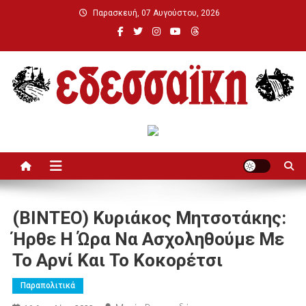
Μεταπηδήστε
Παρασκευή, 07 Αυγούστου, 2026
στο
περιεχόμενο
Εδεσσαϊκή
(ΒΙΝΤΕΟ) Κυριάκος Μητσοτάκης:
Ήρθε Η Ώρα Να Ασχοληθούμε Με
Το Αρνί Και Το Κοκορέτσι
Παραπολιτικά