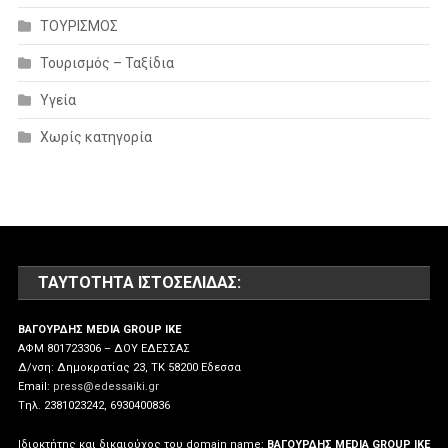
ΤΟΥΡΙΣΜΟΣ
Τουρισμός – Ταξίδια
Υγεία
Χωρίς κατηγορία
ΤΑΥΤΌΤΗΤΑ ΙΣΤΟΣΕΛΊΔΑΣ:
ΒΑΓΟΥΡΔΗΣ MEDIA GROUP IKE
ΑΦΜ 801723306 – ΔΟΥ ΕΔΕΣΣΑΣ
Δ/νση: Δημοκρατίας 23, ΤΚ 58200 Εδεσσα
Email:
press@edessaiki.gr
Tηλ. 2381023242, 6930400836
Ιδιοκτήτης και δικαιούχος του domain name:
ΒΑΓΟΥΡΔΗΣ MEDIA GROUP IKE