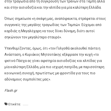
στην τραγωδία από τη σύγκρουση των τρένων στα Τέμπη αλλά
και στην αισιοδοξία και την ελπίδα για μία καλύτερη Ελλάδα.
Όπως σημείωσε «η σκέψη μας, αναπόφευκτα, στρέφεται στους
συγγενείς της μεγάλης τραγωδίας των Τεμπών. Εύχομαι από
καρδιάς η Μεγαλόχαρη να τους δίνει δύναμη, διότι αυτοί
σηκώνουν τον μεγαλύτερο σταυρό».
Υπενθυμίζοντας, όμως, ότι «τον Γολγοθά ακολουθεί πάντα η
Ανάσταση, ο Κυριάκος Μητσοτάκης εξέφρασε την ευχή «το
φετινό Πάσχα ας γίνει αφετηρία αισιοδοξίας και ελπίδας για
μία καλύτερη Ελλάδα, μία πιο ισχυρή πατρίδα, με περισσότερη
κοινωνική συνοχή, πρωτίστως με φροντίδα για τους πιο
αδύναμους συμπολίτες μας».
Flash.gr
Ετικέτα: