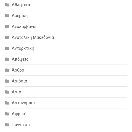
Αθλητικά
Αμερική
Αναλαμβάνει
Ανατολική Μακεδονία
Ανταρκτική
Απόψεις
Άρθρα
Αριδαία
Ασία
Αστυνομικά
Αφρική
Γιαννιτσά