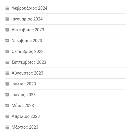
Φεβρουάριος 2024
Ιανουάριος 2024
Δεκέμβριος 2023
Νοέμβριος 2023
Οκτώβριος 2023
Σεπτέμβριος 2023
Αύγουστος 2023
Ιούλιος 2023
Ιούνιος 2023
Μάιος 2023
Απρίλιος 2023
Μάρτιος 2023