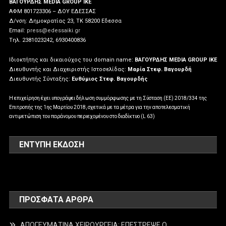
ΒΑΓΟΥΡΔΗΣ MEDIA GROUP IKE
ΑΦΜ 801723306 – ΔΟΥ ΕΔΕΣΣΑΣ
Δ/νση: Δημοκρατίας 23, ΤΚ 58200 Εδεσσα
Email:
press@edessaiki.gr
Tηλ. 2381023242, 6930400836
Ιδιοκτήτης και δικαιούχος του domain name:
ΒΑΓΟΥΡΔΗΣ MEDIA GROUP IKE
Διευθυντής και Διαχειριστής Ιστοσελίδας:
Μαρία Στεφ. Βαγουρδή
Διευθυντής Σύνταξης:
Ευθύμιος Στεφ. Βαγουρδής
Η επιχείρηση έχει υπογράψει δήλωση συμμόρφωσης με τη Σύσταση (ΕΕ) 2018/334 της
Επιτροπής της 1ης Μαρτίου 2018, σχετικά με τα μέτρα για την αποτελεσματική
αντιμετώπιση του παράνομου περιεχομένου στο διαδίκτυο (L 63)
ΕΝΤΥΠΗ ΕΚΔΟΣΗ
ΠΡΌΣΦΑΤΑ ΆΡΘΡΑ
ΑΠΟΓΕΥΜΑΤΙΝΑ ΧΕΙΡΟΥΡΓΕΙΑ: ΕΠΕΣΤΡΕΨΕ Ο