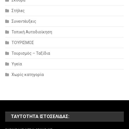
Σκύδρα
Στήλες
Συνεντέυξεις
Τοπική Αυτοδιοίκηση
ΤΟΥΡΙΣΜΟΣ
Τουρισμός – Ταξίδια
Υγεία
Χωρίς κατηγορία
ΤΑΥΤΌΤΗΤΑ ΙΣΤΟΣΕΛΊΔΑΣ: