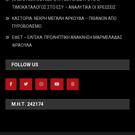
ΤΙΜΟΚΑΤΑΛΟΓΟΣ ΣΤΟ ΕΣΥ – ΑΝΑΛΥΤΙΚΑ ΟΙ ΧΡΕΩΣΕΙΣ
ΚΑΣΤΟΡΙΑ: ΝΕΚΡΗ ΜΕΓΑΛΗ ΑΡΚΟΥΔΑ – ΠΙΘΑΝΟΝ ΑΠΟ
ΠΥΡΟΒΟΛΙΣΜΟ
ΕΦΕΤ – ΕΛΓΕΚΑ: ΠΡΟΛΗΠΤΙΚΗ ΑΝΑΚΛΗΣΗ ΜΑΡΜΕΛΑΔΑΣ
ΦΡΑΟΥΛΑ
FOLLOW US
Μ.Η.Τ. 242174