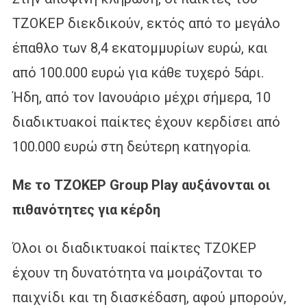
ΤΖΟΚΕΡ διεκδικούν, εκτός από το μεγάλο
έπαθλο των 8,4 εκατομμυρίων ευρώ, και
από 100.000 ευρώ για κάθε τυχερό 5άρι.
Ήδη, από τον Ιανουάριο μέχρι σήμερα, 10
διαδικτυακοί παίκτες έχουν κερδίσει από
100.000 ευρώ στη δεύτερη κατηγορία.
Με το ΤΖΟΚΕΡ Group Play αυξάνονται οι
πιθανότητες για κέρδη
Όλοι οι διαδικτυακοί παίκτες ΤΖΟΚΕΡ
έχουν τη δυνατότητα να μοιράζονται το
παιχνίδι και τη διασκέδαση, αφού μπορούν,