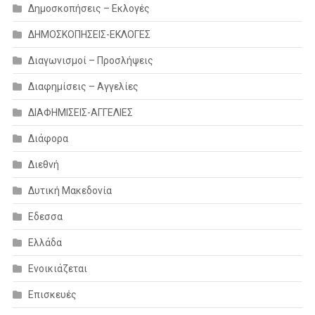
Δημοσκοπήσεις – Εκλογές
ΔΗΜΟΣΚΟΠΗΣΕΙΣ-ΕΚΛΟΓΕΣ
Διαγωνισμοί – Προσλήψεις
Διαφημίσεις – Αγγελίες
ΔΙΑΦΗΜΙΣΕΙΣ-ΑΓΓΕΛΙΕΣ
Διάφορα
Διεθνή
Δυτική Μακεδονία
Εδεσσα
Ελλάδα
Ενοικιάζεται
Επισκευές