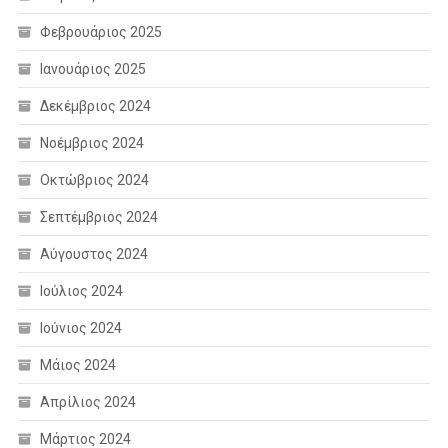
Φεβρουάριος 2025
Ιανουάριος 2025
Δεκέμβριος 2024
Νοέμβριος 2024
Οκτώβριος 2024
Σεπτέμβριος 2024
Αύγουστος 2024
Ιούλιος 2024
Ιούνιος 2024
Μάιος 2024
Απρίλιος 2024
Μάρτιος 2024