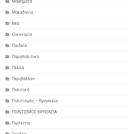
Μαθήματα
Μακεδονία
Νέα
Οικονομία
Παιδεία
Παραπολιτικά
Πέλλα
Περιβάλλον
Πολιτική
Πολιτισμός – Θρησκεία
ΠΟΛΙΤΙΣΜΟΣ-ΘΡΗΣΚΕΙΑ
Πωλείται