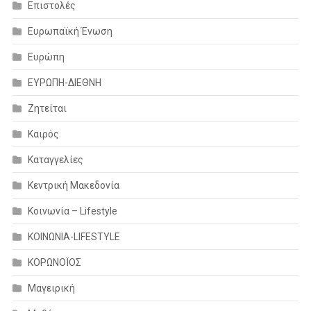
Επιστολές
Ευρωπαϊκή Ένωση
Ευρώπη
ΕΥΡΩΠΗ-ΔΙΕΘΝΗ
Ζητείται
Καιρός
Καταγγελίες
Κεντρική Μακεδονία
Κοινωνία – Lifestyle
ΚΟΙΝΩΝΙΑ-LIFESTYLE
ΚΟΡΩΝΟΪΟΣ
Μαγειρική