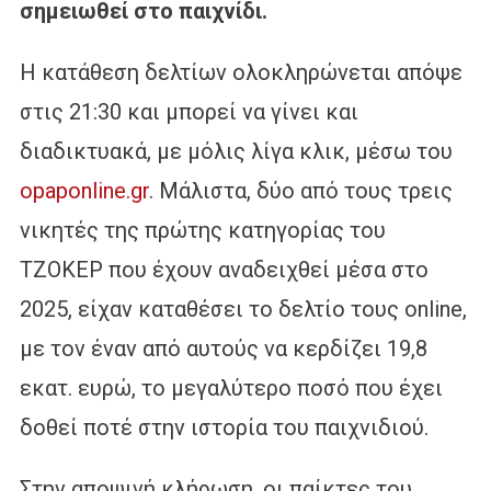
σημειωθεί στο παιχνίδι.
Η κατάθεση δελτίων ολοκληρώνεται απόψε
στις 21:30 και μπορεί να γίνει και
διαδικτυακά, με μόλις λίγα κλικ, μέσω του
opaponline.gr
. Μάλιστα, δύο από τους τρεις
νικητές της πρώτης κατηγορίας του
ΤΖΟΚΕΡ που έχουν αναδειχθεί μέσα στο
2025, είχαν καταθέσει το δελτίο τους online,
με τον έναν από αυτούς να κερδίζει 19,8
εκατ. ευρώ, το μεγαλύτερο ποσό που έχει
δοθεί ποτέ στην ιστορία του παιχνιδιού.
Στην αποψινή κλήρωση, οι παίκτες του