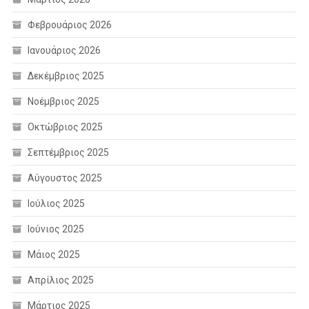
Φεβρουάριος 2026
Ιανουάριος 2026
Δεκέμβριος 2025
Νοέμβριος 2025
Οκτώβριος 2025
Σεπτέμβριος 2025
Αύγουστος 2025
Ιούλιος 2025
Ιούνιος 2025
Μάιος 2025
Απρίλιος 2025
Μάρτιος 2025