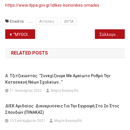
https://www.dypa.gov.gr/idikes-koinonikes-omades
Ετικέτα:
Αιτήσεις
ΔΥΠΑ
Πλοήγηση
“ΜΥΘΟΙ, ΤΕΡΑΤΑ ΚΑΙ ΞΟΡΚΙΑ”: Ημερίδα της Εφορείας Αρχαιοτήτων Πέλλας (5/5)
Σύλλογος Συμβαδί-ζω: Παρών στην 6η Ανθοέκθεση Σκύδρας
άρθρων
RELATED POSTS
Α. Τζιτζικώστας: “Συνεχίζουμε Με Αμείωτο Ρυθμό Την
Κατασκευή Νέων Σχολείων…”
11 Ιανουαρίου 2022
Μαρία Βαγουρδή
ΔΙΕΚ Αριδαίας: Διευκρινίσεις Για Την Εγγραφή Στο 2ο Έτος
Σπουδών (ΠΙΝΑΚΑΣ)
15 Σεπτεμβρίου 2021
Μαρία Βαγουρδή