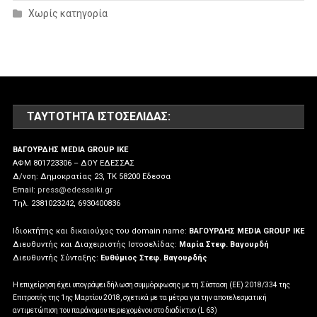
Χωρίς κατηγορία
ΤΑΥΤΌΤΗΤΑ ΙΣΤΟΣΕΛΊΔΑΣ:
ΒΑΓΟΥΡΔΗΣ MEDIA GROUP IKE
ΑΦΜ 801723306 – ΔΟΥ ΕΔΕΣΣΑΣ
Δ/νση: Δημοκρατίας 23, ΤΚ 58200 Εδεσσα
Email:
press@edessaiki.gr
Tηλ. 2381023242, 6930400836
Ιδιοκτήτης και δικαιούχος του domain name:
ΒΑΓΟΥΡΔΗΣ MEDIA GROUP IKE
Διευθυντής και Διαχειριστής Ιστοσελίδας:
Μαρία Στεφ. Βαγουρδή
Διευθυντής Σύνταξης:
Ευθύμιος Στεφ. Βαγουρδής
Η επιχείρηση έχει υπογράψει δήλωση συμμόρφωσης με τη Σύσταση (ΕΕ) 2018/334 της
Επιτροπής της 1ης Μαρτίου 2018, σχετικά με τα μέτρα για την αποτελεσματική
αντιμετώπιση του παράνομου περιεχομένου στο διαδίκτυο (L 63)