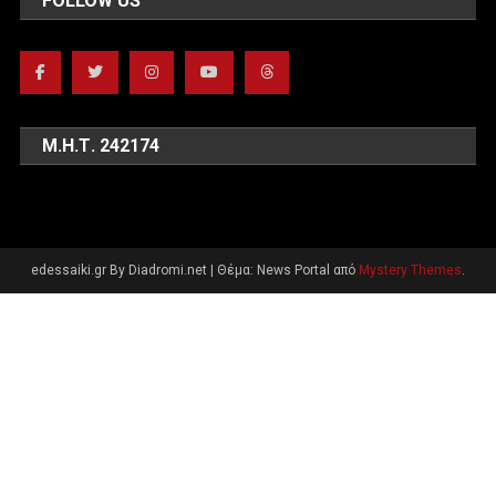
FOLLOW US
Μ.Η.Τ. 242174
edessaiki.gr By Diadromi.net
|
Θέμα: News Portal από
Mystery Themes
.