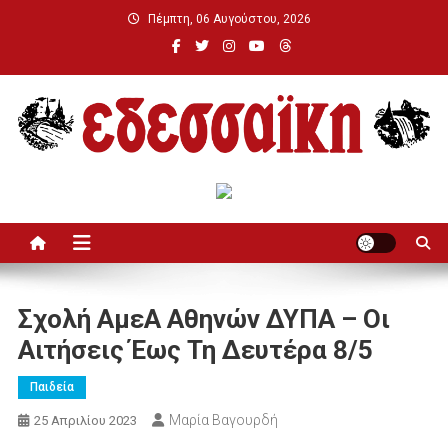
Μεταπηδήστε
Πέμπτη, 06 Αυγούστου, 2026
στο
περιεχόμενο
Εδεσσαϊκή
Σχολή ΑμεΑ Αθηνών ΔΥΠΑ – Οι
Αιτήσεις Έως Τη Δευτέρα 8/5
Παιδεία
Μαρία Βαγουρδή
25 Απριλίου 2023