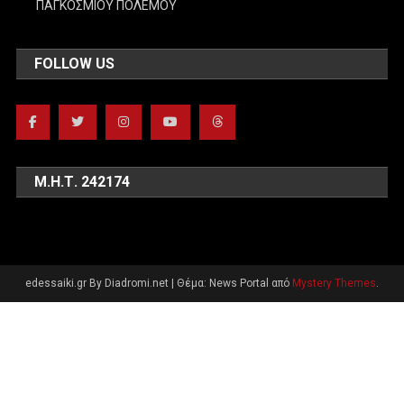
ΠΑΓΚΟΣΜΙΟΥ ΠΟΛΕΜΟΥ
FOLLOW US
Μ.Η.Τ. 242174
edessaiki.gr By Diadromi.net
|
Θέμα: News Portal από
Mystery Themes
.