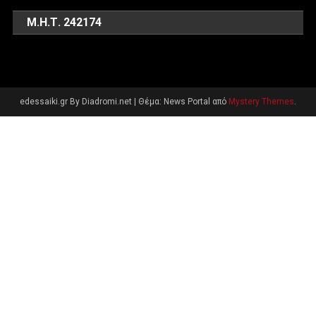
Μ.Η.Τ. 242174
edessaiki.gr By Diadromi.net
|
Θέμα: News Portal από
Mystery Themes
.