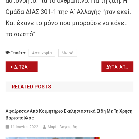
αυτονόητο. Για το ανθρώπινο. Για τη ζωή. Η
Ομάδα ΔΙΑΣ 301-1 της Α΄ Αλλαγής ήταν εκεί.
Και έκανε το μόνο που μπορούσε να κάνει:
το σωστό“.
Ετικέτα:
Αστυνομία
Μωρό
Πλοήγηση
Δ. ΤΖΑΜΤΖΗΣ: ΕΡΓΑΣΙΕΣ ΣΥΝΤΗΡΗΣΗΣ ΙΕΡΩΝ ΝΑΩΝ ΣΤΗΝ ΠΕΛΛΑ
ΔΥΠΑ: ΑΠΟ ΑΥΡΙΟ ΟΙ ΑΙΤΗΣΕΙΣ ΓΙΑ 70.000 ΚΟΥΠΟΝΙΑ ΠΑΙΔΙΚΩΝ ΚΑΤΑΣΚΗΝΩΣΕΩΝ
άρθρων
RELATED POSTS
Αφαίρεσαν Από Κοιμητήριο Εκκλησιαστικά Είδη Με Τη Χρήση
Βαριοπούλας
11 Ιουνίου 2022
Μαρία Βαγουρδή