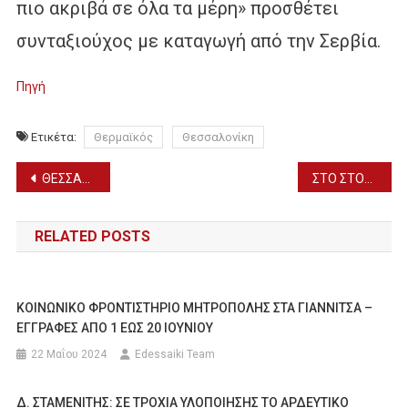
πιο ακριβά σε όλα τα μέρη» προσθέτει
συνταξιούχος με καταγωγή από την Σερβία.
Πηγή
Ετικέτα:
Θερμαϊκός
Θεσσαλονίκη
Πλοήγηση
ΘΕΣΣΑΛΟΝΙΚΗ: ΣΗΜΕΡΑ Η ΠΑΡΟΥΣΙΑΣΗ ΤΟΥ ΒΙΒΛΙΟΥ ΤΟΥ Γ. ΒΑΛΗΝΑΚΗ (5/5)
ΣΤΟ ΣΤΟΧΑΣΤΡΟ Η ΕΛΛΗΝΙΚΗ ΦΕΤΑ – ΟΙ ΗΠΑ ΖΗΤΟΥΝ ΑΠΟ ΤΗΝ ΕΕ ΝΑ ΚΑΤΑΡΓΗΣΕΙ ΤΗΝ ΕΝΔΕΙΞΗ ΠΟΠ
άρθρων
RELATED POSTS
ΚΟΙΝΩΝΙΚΟ ΦΡΟΝΤΙΣΤΗΡΙΟ ΜΗΤΡΟΠΟΛΗΣ ΣΤΑ ΓΙΑΝΝΙΤΣΑ –
ΕΓΓΡΑΦΕΣ ΑΠΟ 1 ΕΩΣ 20 ΙΟΥΝΙΟΥ
22 Μαΐου 2024
Edessaiki Team
Δ. ΣΤΑΜΕΝΙΤΗΣ: ΣΕ ΤΡΟΧΙΑ ΥΛΟΠΟΙΗΣΗΣ ΤΟ ΑΡΔΕΥΤΙΚΟ