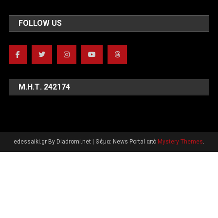
FOLLOW US
Μ.Η.Τ. 242174
edessaiki.gr By Diadromi.net
|
Θέμα: News Portal από
Mystery Themes
.