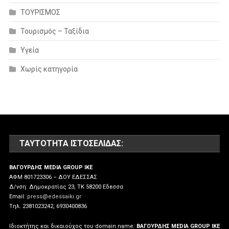
ΤΟΥΡΙΣΜΟΣ
Τουρισμός – Ταξίδια
Υγεία
Χωρίς κατηγορία
ΤΑΥΤΌΤΗΤΑ ΙΣΤΟΣΕΛΊΔΑΣ:
ΒΑΓΟΥΡΔΗΣ MEDIA GROUP IKE
ΑΦΜ 801723306 – ΔΟΥ ΕΔΕΣΣΑΣ
Δ/νση: Δημοκρατίας 23, ΤΚ 58200 Εδεσσα
Email:
press@edessaiki.gr
Tηλ. 2381023242, 6930400836
Ιδιοκτήτης και δικαιούχος του domain name:
ΒΑΓΟΥΡΔΗΣ MEDIA GROUP IKE