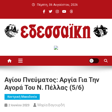
Μεταπηδήστε
Πέμπτη, 06 Αυγούστου, 2026
στο
περιεχόμενο
Εδεσσαϊκή
Αγίου Πνεύματος: Αργία Για Την
Αγορά Του Ν. Πέλλας (5/6)
Κεντρική Μακεδονία
Μαρία Βαγουρδή
2 Ιουνίου 2023