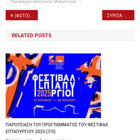
Περιφέρεια Κεντρικής Μακεδονίας
Πλοήγηση
(ΦΩΤΟ) Χωριά του Δήμου Πέλλας επισκέφθηκε ο Δ. ΣΤΑΜΕΝΙΤΗΣ
ΣΥΡΙΖΑ: Ομιλία ΕΦΗΣ ΑΧΤΣΙΟΓΛΟΥ στη Σκύδρα
άρθρων
RELATED POSTS
ΠΑΡΟΥΣΙΑΣΗ ΤΟΥ ΠΡΟΓΡΑΜΜΑΤΟΣ ΤΟΥ ΦΕΣΤΙΒΑΛ
ΕΠΤΑΠΥΡΓΙΟΥ 2025 (7/5)