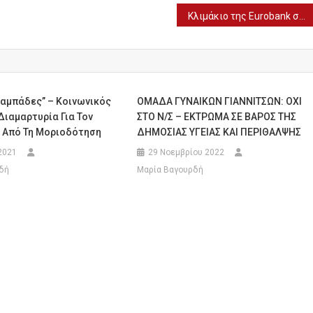
Κλιμάκιο της Eurobank στην Εδεσσα
παμπάδες” – Κοινωνικός
ΟΜΑΔΑ ΓΥΝΑΙΚΩΝ ΓΙΑΝΝΙΤΣΩΝ: ΟΧΙ
Διαμαρτυρία Για Τον
ΣΤΟ Ν/Σ – ΕΚΤΡΩΜΑ ΣΕ ΒΑΡΟΣ ΤΗΣ
 Από Τη Μοριοδότηση
ΔΗΜΟΣΙΑΣ ΥΓΕΙΑΣ ΚΑΙ ΠΕΡΙΘΑΛΨΗΣ
2021
29 Νοεμβρίου 2022
δή
Μαρία Βαγουρδή