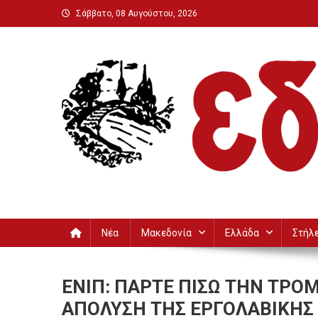
Μεταπηδήστε
Σάββατο, 08 Αυγούστου, 2026
στο
περιεχόμενο
Εδεσσαϊκή
Νέα
Μακεδονία
Ελλάδα
Στήλ
ΕΝΙΠ: ΠΑΡΤΕ ΠΙΣΩ ΤΗΝ ΤΡΟ
ΑΠΟΛΥΣΗ ΤΗΣ ΕΡΓΟΛΑΒΙΚΗΣ