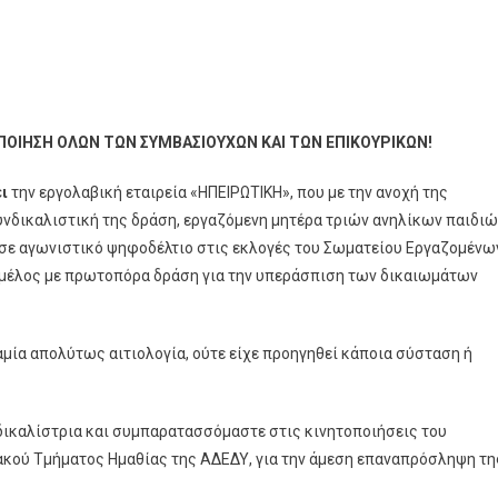
ΠΟΙΗΣΗ ΟΛΩΝ ΤΩΝ ΣΥΜΒΑΣΙΟΥΧΩΝ ΚΑΙ ΤΩΝ ΕΠΙΚΟΥΡΙΚΩΝ!
ει
την εργολαβική εταιρεία «ΗΠΕΙΡΩΤΙΚΗ», που με την ανοχή της
υνδικαλιστική της δράση, εργαζόμενη μητέρα τριών ανηλίκων παιδιώ
 σε αγωνιστικό ψηφοδέλτιο στις εκλογές του Σωματείου Εργαζομένω
ο μέλος με πρωτοπόρα δράση για την υπεράσπιση των δικαιωμάτων
μία απολύτως αιτιολογία, ούτε είχε προηγηθεί κάποια σύσταση ή
ικαλίστρια και συμπαρατασσόμαστε στις κινητοποιήσεις του
κού Τμήματος Ημαθίας της ΑΔΕΔΥ, για την άμεση επαναπρόσληψη τη