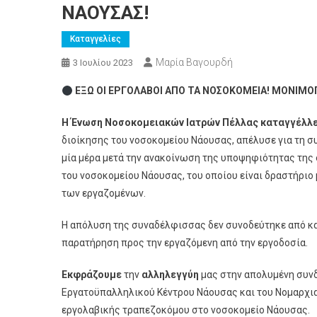
ΝΑΟΥΣΑΣ!
Καταγγελίες
Μαρία Βαγουρδή
3 Ιουλίου 2023
ΕΞΩ ΟΙ ΕΡΓΟΛΑΒΟΙ ΑΠΟ ΤΑ ΝΟΣΟΚΟΜΕΙΑ! ΜΟΝΙΜΟ
Η Ένωση Νοσοκομειακών Ιατρών Πέλλας καταγγέλλ
διοίκησης του νοσοκομείου Νάουσας, απέλυσε για τη σ
μία μέρα μετά την ανακοίνωση της υποψηφιότητας της
του νοσοκομείου Νάουσας, του οποίου είναι δραστήρι
των εργαζομένων.
Η απόλυση της συναδέλφισσας δεν συνοδεύτηκε από κα
παρατήρηση προς την εργαζόμενη από την εργοδοσία.
Εκφράζουμε
την
αλληλεγγύη
μας στην απολυμένη συνδ
Εργατοϋπαλληλικού Κέντρου Νάουσας και του Νομαρχια
εργολαβικής τραπεζοκόμου στο νοσοκομείο Νάουσας.