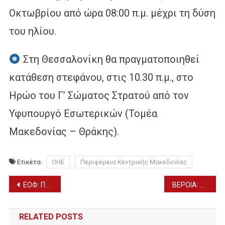
Οκτωβρίου από ώρα 08:00 π.μ. μέχρι τη δύση
του ηλίου.
Στη Θεσσαλονίκη θα πραγματοποιηθεί
κατάθεση στεφάνου, στις 10.30 π.μ., στο
Ηρώο του Γ’ Σώματος Στρατού από τον
Υφυπουργό Εσωτερικών (Τομέα
Μακεδονίας – Θράκης).
Ετικέτα:
ΟΗΕ
Περιφέρεια Κεντρικής Μακεδονίας
Πλοήγηση
ΕΟΦ: ΠΡΟΕΙΔΟΠΟΙΗΣΗ ΓΙΑ ΠΑΡΑΝΟΜΗ ΔΙΑΚΙΝΗΣΗ ΣΚΕΥΑΣΜΑΤΟΣ ΓΙΑ ΤΗΝ ΑΠΩΛΕΙΑ ΒΑΡΟΥΣ
ΒΕΡΟΙΑ: ΕΚΘΕΣΗ ΦΩΤΟΓΡΑΦΙΑΣ ΓΙΑ ΤΑ 50 ΧΡΟΝΙΑ ΤΟΥΡΚΙΚΗΣ ΚΑΤΟΧΗΣ ΣΤΗΝ ΚΥΠΡΟ (30/10)
άρθρων
RELATED POSTS