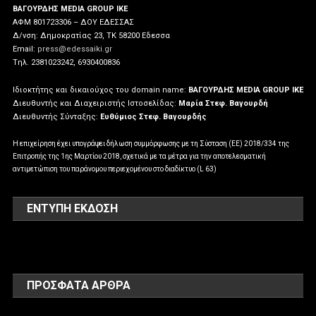
ΒΑΓΟΥΡΔΗΣ MEDIA GROUP IKE
ΑΦΜ 801723306 – ΔΟΥ ΕΔΕΣΣΑΣ
Δ/νση: Δημοκρατίας 23, ΤΚ 58200 Εδεσσα
Email:
press@edessaiki.gr
Tηλ. 2381023242, 6930400836
Ιδιοκτήτης και δικαιούχος του domain name:
ΒΑΓΟΥΡΔΗΣ MEDIA GROUP IKE
Διευθυντής και Διαχειριστής Ιστοσελίδας:
Μαρία Στεφ. Βαγουρδή
Διευθυντής Σύνταξης:
Ευθύμιος Στεφ. Βαγουρδής
Η επιχείρηση έχει υπογράψει δήλωση συμμόρφωσης με τη Σύσταση (ΕΕ) 2018/334 της
Επιτροπής της 1ης Μαρτίου 2018, σχετικά με τα μέτρα για την αποτελεσματική
αντιμετώπιση του παράνομου περιεχομένου στο διαδίκτυο (L 63)
ΕΝΤΥΠΗ ΕΚΔΟΣΗ
ΠΡΌΣΦΑΤΑ ΆΡΘΡΑ