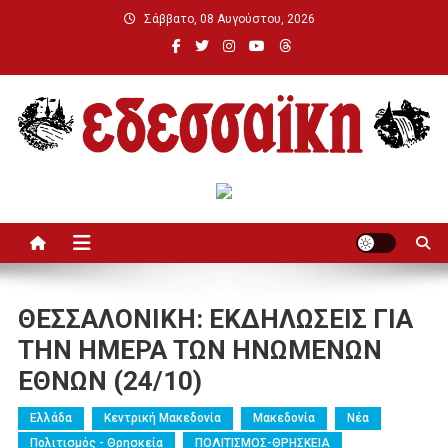
Μεταπηδήστε
Σάββατο, 08 Αυγούστου, 2026
στο
περιεχόμενο
Εδεσσαϊκή
ΘΕΣΣΑΛΟΝΙΚΗ: ΕΚΔΗΛΩΣΕΙΣ ΓΙΑ
ΤΗΝ ΗΜΕΡΑ ΤΩΝ ΗΝΩΜΕΝΩΝ
ΕΘΝΩΝ (24/10)
Ελλάδα
Κεντρική Μακεδονία
Μακεδονία
Νέα
Πολιτισμός - Θρησκεία
ΠΟΛΙΤΙΣΜΟΣ-ΘΡΗΣΚΕΙΑ