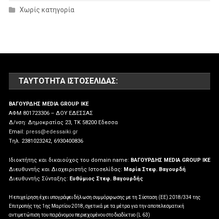
Χωρίς κατηγορία
ΤΑΥΤΌΤΗΤΑ ΙΣΤΟΣΕΛΊΔΑΣ:
ΒΑΓΟΥΡΔΗΣ MEDIA GROUP IKE
ΑΦΜ 801723306 – ΔΟΥ ΕΔΕΣΣΑΣ
Δ/νση: Δημοκρατίας 23, ΤΚ 58200 Εδεσσα
Email:
press@edessaiki.gr
Tηλ. 2381023242, 6930400836
Ιδιοκτήτης και δικαιούχος του domain name:
ΒΑΓΟΥΡΔΗΣ MEDIA GROUP IKE
Διευθυντής και Διαχειριστής Ιστοσελίδας:
Μαρία Στεφ. Βαγουρδή
Διευθυντής Σύνταξης:
Ευθύμιος Στεφ. Βαγουρδής
Η επιχείρηση έχει υπογράψει δήλωση συμμόρφωσης με τη Σύσταση (ΕΕ) 2018/334 της
Επιτροπής της 1ης Μαρτίου 2018, σχετικά με τα μέτρα για την αποτελεσματική
αντιμετώπιση του παράνομου περιεχομένου στο διαδίκτυο (L 63)