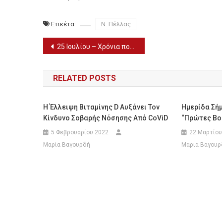
Ετικέτα:
Ν. Πέλλας
Πλοήγηση
25 Ιουλίου – Χρόνια πολλά Αννα, Ανναμαρία, Ευπραξία, Ολυμπία
άρθρων
RELATED POSTS
Η Έλλειψη Βιταμίνης D Αυξάνει Τον
Hμερίδα Σή
Κίνδυνο Σοβαρής Νόσησης Από CoViD
“Πρώτες Βοή
5 Φεβρουαρίου 2022
22 Μαρτίου
Μαρία Βαγουρδή
Μαρία Βαγουρ