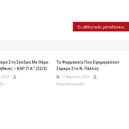
Οι αθλητικές μεταδόσεις της ημέρας (25/7)
μερα Στη Σκύδρα Με Θέμα
Τα Φαρμακεία Που Εφημερεύουν
θειες – ΚΑΡ.Π.Α.” (22/3)
Σήμερα Στο Ν. Πέλλας
 2023
17 Απριλίου 2022
δή
Μαρία Βαγουρδή