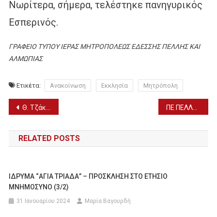
Νωρίτερα, σήμερα, τελέστηκε πανηγυρικός
Εσπερινός.
ΓΡΑΦΕΙΟ ΤΥΠΟΥ ΙΕΡΑΣ ΜΗΤΡΟΠΟΛΕΩΣ ΕΔΕΣΣΗΣ ΠΕΛΛΗΣ ΚΑΙ
ΑΛΜΩΠΙΑΣ
Ετικέτα:
Ανακοίνωση
Εκκλησία
Μητρόπολη
Πλοήγηση
Θ. Τζάκρη: «Ζημιές στις καλλιέργειες σε περιοχές της Πέλλας και της Ημαθίας από την χαλαζόπτωση στις 18, 19, 20/8 – Να ξεκινήσουν άμεσα οι εξατομικευμένες εκτιμήσεις»
ΠΕ ΠΕΛΛΑΣ: ΥΠΟΒΟΛΗ ΑΙΤΗΣΕΩΝ ΓΙΑ ΝΕΕΣ ΑΜΠΕΛΟΦΥΤΕΥΣΕΙΣ ΓΙΑ ΤΟ ΕΤΟΣ 2025 (1-20/9)
άρθρων
RELATED POSTS
ΙΔΡΥΜΑ “ΑΓΙΑ ΤΡΙΑΔΑ” – ΠΡΟΣΚΛΗΣΗ ΣΤΟ ΕΤΗΣΙΟ
ΜΝΗΜΟΣΥΝΟ (3/2)
31 Ιανουαρίου 2024
Μαρία Βαγουρδή