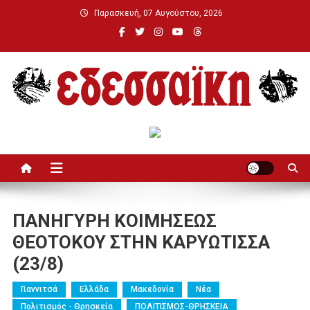
Μεταπηδήστε
Παρασκευή, 07 Αυγούστου, 2026
στο
περιεχόμενο
Εδεσσαϊκή
ΠΑΝΗΓΥΡΗ ΚΟΙΜΗΣΕΩΣ
ΘΕΟΤΟΚΟΥ ΣΤΗΝ ΚΑΡΥΩΤΙΣΣΑ
(23/8)
Γιαννιτσά
Ελλάδα
Μακεδονία
Νέα
Πολιτισμός - Θρησκεία
ΠΟΛΙΤΙΣΜΟΣ-ΘΡΗΣΚΕΙΑ