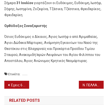
Σήμερα
31 Ιουλίου
γιορτάζουν οι Ευδόκιμος, Ευδόκιμη, Ιωσήφ,
Σήφης, Ιωσηφίνα, Ζοζεφίνα, Τζέσικα, Τζέσσικα, Φρειδερίκος,
Φρειδερίκη.
Ορθόδοξος Συναξαριστής
Όσιος Ευδόκιμος ο Δίκαιος, Άγιος Ιωσήφ ο από Αριμαθαίας,
Άγιοι Δώδεκα Μάρτυρες, Ανάμνηση Εγκαινίων του Ναού της
Θεοτόκου στις Βλαχερναίς και Προεόρτια Προόδου Τιμίου
Σταυρού, Ανακομιδή Ιερών Λειψάνων του Αγίου Φιλίππου του
Αποστόλου, Άγιος Ανώνυμος Κρητικός Νεομάρτυρας.
Ετικέτα:
Πλοήγηση
Εχεις 6 λόγους να υιοθετήσεις ένα αδέσποτο ζώο
Ν. ΠΕΛΛΑΣ: Τα ΦΑΡΜΑΚΕΙΑ που εφημερεύουν σήμερα ΔΕΥΤΕΡΑ (31/7)
άρθρων
RELATED POSTS