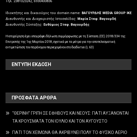
Tηλ. 2381023242, 6930400836
Ιδιοκτήτης και δικαιούχος του domain name:
ΒΑΓΟΥΡΔΗΣ MEDIA GROUP IKE
Διευθυντής και Διαχειριστής Ιστοσελίδας:
Μαρία Στεφ. Βαγουρδή
Διευθυντής Σύνταξης:
Ευθύμιος Στεφ. Βαγουρδής
Η επιχείρηση έχει υπογράψει δήλωση συμμόρφωσης με τη Σύσταση (ΕΕ) 2018/334 της
Επιτροπής της 1ης Μαρτίου 2018, σχετικά με τα μέτρα για την αποτελεσματική
αντιμετώπιση του παράνομου περιεχομένου στο διαδίκτυο (L 63)
ΕΝΤΥΠΗ ΕΚΔΟΣΗ
ΠΡΌΣΦΑΤΑ ΆΡΘΡΑ
“ΘΕΡΙΝΗ” ΓΡΙΠΗ ΣΕ ΕΦΗΒΟΥΣ ΚΑΙ ΝΕΟΥΣ: ΓΙΑΤΙ ΑΥΞΑΝΟΝΤΑΙ
ΤΑ ΚΡΟΥΣΜΑΤΑ ΤΟΝ ΙΟΥΛΙΟ ΚΑΙ ΤΟΝ ΑΥΓΟΥΣΤΟ
ΓΙΑΤΙ ΤΟΝ ΧΕΙΜΩΝΑ ΘΑ ΑΚΡΙΒΥΝΕΙ ΠΟΛΥ ΤΟ ΦΥΣΙΚΟ ΑΕΡΙΟ