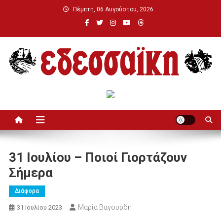
Μεταπηδήστε
Πέμπτη, 06 Αυγούστου, 2026
στο
περιεχόμενο
Εδεσσαϊκή
31 Ιουλίου – Ποιοί Γιορτάζουν
Σήμερα
Διάφορα
Μαρία Βαγουρδή
31 Ιουλίου 2023