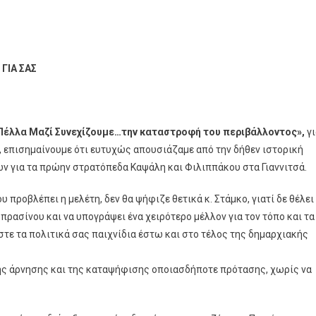
ΓΙΑ ΣΑΣ
Πέλλα Μαζί Συνεχίζουμε…την καταστροφή του περιβάλλοντος»,
γι
 επισημαίνουμε ότι ευτυχώς απουσιάζαμε από την δήθεν ιστορική
 για τα πρώην στρατόπεδα Καψάλη και Φιλιππάκου στα Γιαννιτσά.
 προβλέπει η μελέτη, δεν θα ψήφιζε θετικά κ. Στάμκο, γιατί δε θέλει
ρασίνου και να υπογράψει ένα χειρότερο μέλλον για τον τόπο και τα
στε τα πολιτικά σας παιχνίδια έστω και στο τέλος της δημαρχιακής
της άρνησης και της καταψήφισης οποιασδήποτε πρότασης, χωρίς να