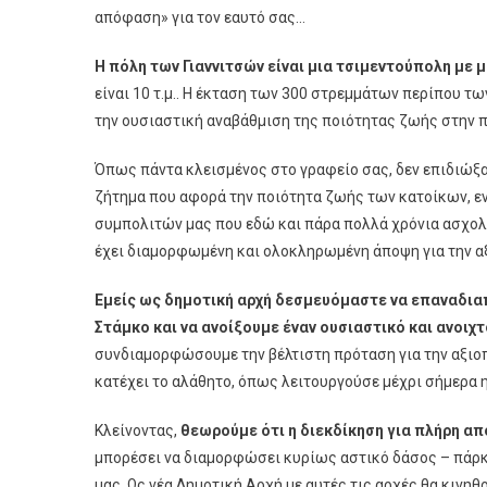
απόφαση» για τον εαυτό σας…
Η πόλη των Γιαννιτσών είναι μια τσιμεντούπολη με μό
είναι 10 τ.μ.. Η έκταση των 300 στρεμμάτων περίπου 
την ουσιαστική αναβάθμιση της ποιότητας ζωής στην π
Όπως πάντα κλεισμένος στο γραφείο σας, δεν επιδιώξατ
ζήτημα που αφορά την ποιότητα ζωής των κατοίκων, εν
συμπολιτών μας που εδώ και πάρα πολλά χρόνια ασχολε
έχει διαμορφωμένη και ολοκληρωμένη άποψη για την α
Εμείς ως δημοτική αρχή δεσμευόμαστε να επαναδια
Στάμκο και να ανοίξουμε έναν ουσιαστικό και ανοιχ
συνδιαμορφώσουμε την βέλτιστη πρόταση για την αξιο
κατέχει το αλάθητο, όπως λειτουργούσε μέχρι σήμερα 
Κλείνοντας,
θεωρούμε ότι η διεκδίκηση για πλήρη α
μπορέσει να διαμορφώσει κυρίως αστικό δάσος – πάρκο
μας. Ως νέα Δημοτική Αρχή με αυτές τις αρχές θα κινηθο