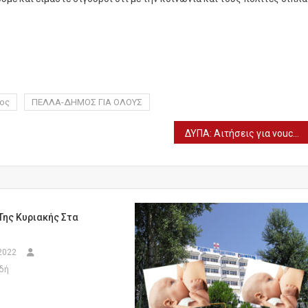
ιος
ΠΕΛΛΑ-ΔΗΜΟΣ ΓΙΑ ΟΛΟΥΣ
ΔΥΠΑ: Aιτήσεις για voucher βιβλίων με 25% αυξημένη αξία μέχρι την Κυριακή (6/8)
Της Κυριακής Στα
2022
δή