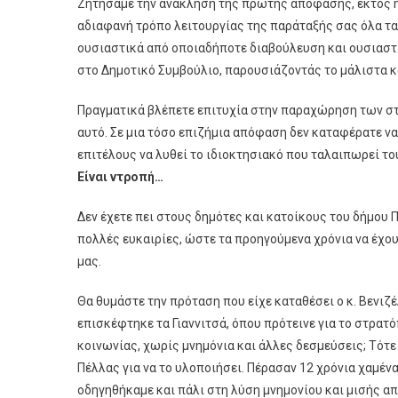
Ζητήσαμε την ανάκληση της πρώτης απόφασης, εκτός η
αδιαφανή τρόπο λειτουργίας της παράταξής σας όλα τα 
ουσιαστικά από οποιαδήποτε διαβούλευση και ουσιαστ
στο Δημοτικό Συμβούλιο, παρουσιάζοντάς το μάλιστα κα
Πραγματικά βλέπετε επιτυχία στην παραχώρηση των στ
αυτό. Σε μια τόσο επιζήμια απόφαση δεν καταφέρατε ν
επιτέλους να λυθεί το ιδιοκτησιακό που ταλαιπωρεί τ
Είναι ντροπή…
Δεν έχετε πει στους δημότες και κατοίκους του δήμου 
πολλές ευκαιρίες, ώστε τα προηγούμενα χρόνια να έχο
μας.
Θα θυμάστε την πρόταση που είχε καταθέσει ο κ. Βενιζ
επισκέφτηκε τα Γιαννιτσά, όπου πρότεινε για το στρα
κοινωνίας, χωρίς μνημόνια και άλλες δεσμεύσεις; Τότε
Πέλλας για να το υλοποιήσει. Πέρασαν 12 χρόνια χαμένα
οδηγηθήκαμε και πάλι στη λύση μνημονίου και μισής α