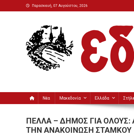
Μεταπηδήστε
Παρασκευή, 07 Αυγούστου, 2026
στο
περιεχόμενο
Εδεσσαϊκή
Νέα
Μακεδονία
Ελλάδα
Στήλ
ΠΕΛΛΑ – ΔΗΜΟΣ ΓΙΑ ΟΛΟΥΣ:
ΤΗΝ ΑΝΑΚΟΙΝΩΣΗ ΣΤΑΜΚΟΥ