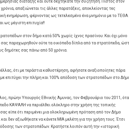
μερήσιας διάταξης και ούτε δεχτήκατε την συζήτηση. Πιστός στον
χρόνια, απαξιώνεται τις άλλες παρατάξεις, αποκλείοντας τες
ική ενημέρωση, φέρνοντας ως τετελεσμένο ένα μνημόνιο με το ΤΕΘΑ
ι ως μέγιστη επιτυχία!!
ρατοπέδων στον δήμο κατά 50% χωρίς ίχνος πρασίνου. Και όχι μόνο
α σας παραχωρηθούν ούτε τα οικόπεδα δίπλα από τα στρατόπεδα, ώσ
ους δημότες σας πάνω από 50 χρόνια.
Πέλλας, ότι με τεράστια καθυστέρηση, αφήσατε αναξιοποίητες πάρα
υμε επιτύχει την πλήρη και 100% απόδοση των στρατοπέδων στο Δήμ
έλος, πρώην Υπουργός Εθνικής Άμυνας, τον Φεβρουάριο του 2011, ότ
τόπεδο ΚΑΨΑΛΗ να περιέλθει ολόκληρο στην χρήση της τοπικής
 σας είπε ότι περιμένει μια ολοκληρωμένη πρόταση από τον Δήμο
 και δεν αξιωθήκατε να κάνετε ΜΙΑ μελέτη για την χρήση τους. Έτσι
πόδοσης των στρατοπέδων. Κρατήστε λοιπόν αυτή την «ιστορική