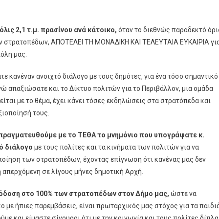
λις 2,1 τ.μ. πρασίνου ανά κάτοικο,
όταν το διεθνώς παραδεκτό όρι
των στρατοπέδων, ΑΠΟΤΕΛΕΙ ΤΗ ΜΟΝΑΔΙΚΗ ΚΑΙ ΤΕΛΕΥΤΑΙΑ ΕΥΚΑΙΡΙΑ γι
όλη μας.
ε κανέναν ανοιχτό διάλογο με τους δημότες, για ένα τόσο σημαντικό
ώ απαξιώσατε και το Δίκτυο πολιτών για το Περιβάλλον, μια ομάδα
ίται με το θέμα, έχει κάνει τόσες εκδηλώσεις στα στρατόπεδα και
ξιοποίησή τους.
πραγματευθούμε με το ΤΕΘΑ το μνημόνιο που υπογράψατε κ.
τό διάλογο
με τους πολίτες και τα κινήματα των πολιτών για να
ποίηση των στρατοπέδων, έχοντας επίγνωση ότι κανένας μας δεν
η απερχόμενη σε λίγους μήνες δημοτική Αρχή.
πόδοση στο 100% των στρατοπέδων στον Δήμο μας,
ώστε να
 με ήπιες παρεμβάσεις, είναι πρωταρχικός μας στόχος για τα παιδι
ύμε και είμαστε σίγουροι ότι με την κοινωνία και τους πολίτες δίπλα