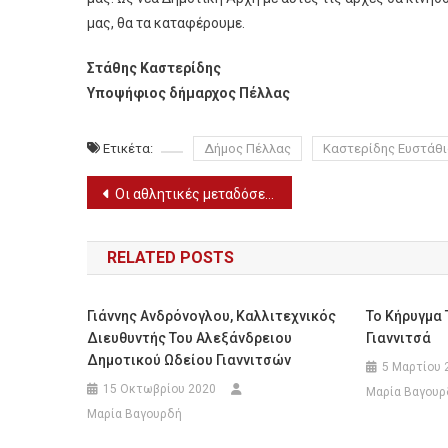
μας, θα τα καταφέρουμε.
Στάθης Καστερίδης
Υποψήφιος δήμαρχος Πέλλας
Ετικέτα:
Δήμος Πέλλας
Καστερίδης Ευστάθ
Πλοήγηση
Οι αθλητικές μεταδόσεις της ημέρας (4/8)
άρθρων
RELATED POSTS
Γιάννης Ανδρόνογλου, Καλλιτεχνικός
Το Κήρυγμα 
Διευθυντής Του Αλεξάνδρειου
Γιαννιτσά
Δημοτικού Ωδείου Γιαννιτσών
5 Μαρτίου 
15 Οκτωβρίου 2020
Μαρία Βαγουρ
Μαρία Βαγουρδή