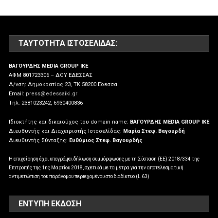
ΤΑΥΤΌΤΗΤΑ ΙΣΤΟΣΕΛΊΔΑΣ:
ΒΑΓΟΥΡΔΗΣ MEDIA GROUP IKE
ΑΦΜ 801723306 – ΔΟΥ ΕΔΕΣΣΑΣ
Δ/νση: Δημοκρατίας 23, ΤΚ 58200 Εδεσσα
Email:
press@edessaiki.gr
Tηλ. 2381023242, 6930400836
Ιδιοκτήτης και δικαιούχος του domain name:
ΒΑΓΟΥΡΔΗΣ MEDIA GROUP IKE
Διευθυντής και Διαχειριστής Ιστοσελίδας:
Μαρία Στεφ. Βαγουρδή
Διευθυντής Σύνταξης:
Ευθύμιος Στεφ. Βαγουρδής
Η επιχείρηση έχει υπογράψει δήλωση συμμόρφωσης με τη Σύσταση (ΕΕ) 2018/334 της
Επιτροπής της 1ης Μαρτίου 2018, σχετικά με τα μέτρα για την αποτελεσματική
αντιμετώπιση του παράνομου περιεχομένου στο διαδίκτυο (L 63)
ΕΝΤΥΠΗ ΕΚΔΟΣΗ