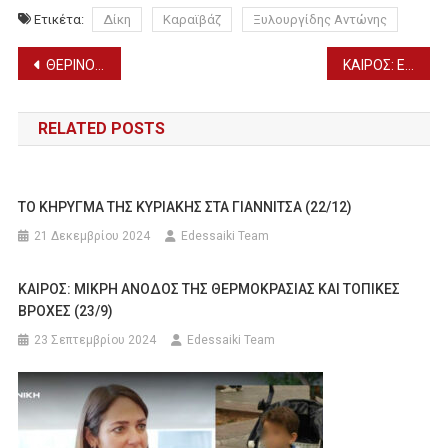
Ετικέτα:
Δίκη
Καραϊβάζ
Ξυλουργίδης Αντώνης
Πλοήγηση
ΘΕΡΙΝΟ ΣΙΝΕΜΑ ΕΔΕΣΣΑΣ – ΝΥΧΤΕΡΙΝΟΣ ΕΚΦΩΝΗΤΗΣ – ΠΡΟΒΟΛΕΣ 29 – 31/7
ΚΑΙΡΟΣ: ΕΡΧΕΤΑΙ ΝΕΟ “ΚΑΥΤΟ” ΤΡΙΗΜΕΡΟ ΚΑΙ ΥΨΗΛΕΣ ΘΕΡΜΟΚΡΑΣΙΕΣ (29/7)
άρθρων
RELATED POSTS
TO KHΡΥΓΜΑ ΤΗΣ ΚΥΡΙΑΚΗΣ ΣΤΑ ΓΙΑΝΝΙΤΣΑ (22/12)
21 Δεκεμβρίου 2024
Edessaiki Team
ΚΑΙΡΟΣ: ΜΙΚΡΗ ΑΝΟΔΟΣ ΤΗΣ ΘΕΡΜΟΚΡΑΣΙΑΣ ΚΑΙ ΤΟΠΙΚΕΣ
ΒΡΟΧΕΣ (23/9)
23 Σεπτεμβρίου 2024
Edessaiki Team