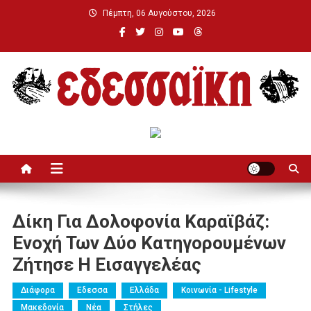
Μεταπηδήστε
Πέμπτη, 06 Αυγούστου, 2026
στο
περιεχόμενο
Εδεσσαϊκή
Δίκη Για Δολοφονία Καραϊβάζ:
Ενοχή Των Δύο Κατηγορουμένων
Ζήτησε Η Εισαγγελέας
Διάφορα
Εδεσσα
Ελλάδα
Κοινωνία - Lifestyle
Μακεδονία
Νέα
Στήλες