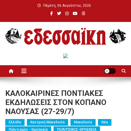
Μεταπηδήστε
Πέμπτη, 06 Αυγούστου, 2026
στο
περιεχόμενο
Εδεσσαϊκή
ΚΑΛΟΚΑΙΡΙΝΕΣ ΠΟΝΤΙΑΚΕΣ
ΕΚΔΗΛΩΣΕΙΣ ΣΤΟΝ ΚΟΠΑΝΟ
ΝΑΟΥΣΑΣ (27-29/7)
Ελλάδα
Κεντρική Μακεδονία
Μακεδονία
Νέα
Πολιτισμός - Θρησκεία
ΠΟΛΙΤΙΣΜΟΣ-ΘΡΗΣΚΕΙΑ