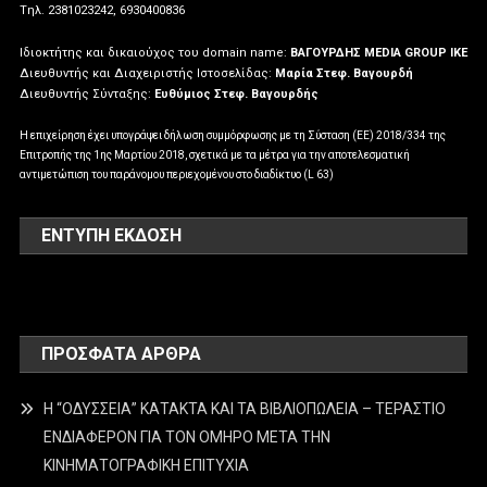
Tηλ. 2381023242, 6930400836
Ιδιοκτήτης και δικαιούχος του domain name:
ΒΑΓΟΥΡΔΗΣ MEDIA GROUP IKE
Διευθυντής και Διαχειριστής Ιστοσελίδας:
Μαρία Στεφ. Βαγουρδή
Διευθυντής Σύνταξης:
Ευθύμιος Στεφ. Βαγουρδής
Η επιχείρηση έχει υπογράψει δήλωση συμμόρφωσης με τη Σύσταση (ΕΕ) 2018/334 της
Επιτροπής της 1ης Μαρτίου 2018, σχετικά με τα μέτρα για την αποτελεσματική
αντιμετώπιση του παράνομου περιεχομένου στο διαδίκτυο (L 63)
ΕΝΤΥΠΗ ΕΚΔΟΣΗ
ΠΡΌΣΦΑΤΑ ΆΡΘΡΑ
Η “ΟΔΥΣΣΕΙΑ” ΚΑΤΑΚΤΑ ΚΑΙ ΤΑ ΒΙΒΛΙΟΠΩΛΕΙΑ – ΤΕΡΑΣΤΙΟ
ΕΝΔΙΑΦΕΡΟΝ ΓΙΑ ΤΟΝ ΟΜΗΡΟ ΜΕΤΑ ΤΗΝ
ΚΙΝΗΜΑΤΟΓΡΑΦΙΚΗ ΕΠΙΤΥΧΙΑ