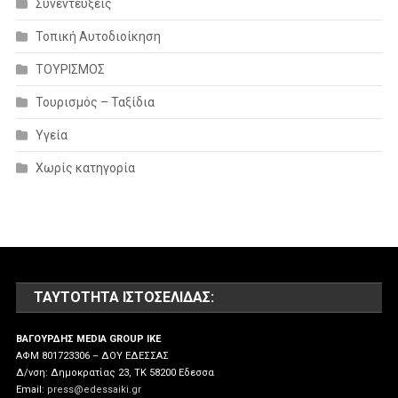
Συνεντέυξεις
Τοπική Αυτοδιοίκηση
ΤΟΥΡΙΣΜΟΣ
Τουρισμός – Ταξίδια
Υγεία
Χωρίς κατηγορία
ΤΑΥΤΌΤΗΤΑ ΙΣΤΟΣΕΛΊΔΑΣ:
ΒΑΓΟΥΡΔΗΣ MEDIA GROUP IKE
ΑΦΜ 801723306 – ΔΟΥ ΕΔΕΣΣΑΣ
Δ/νση: Δημοκρατίας 23, ΤΚ 58200 Εδεσσα
Email:
press@edessaiki.gr