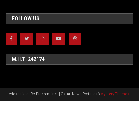
FOLLOW US
Μ.Η.Τ. 242174
edessaiki.gr By Diadromi.net
|
Θέμα: News Portal από
Mystery Themes
.