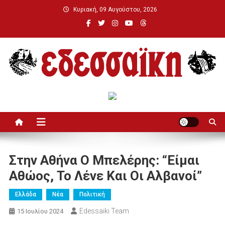
Μεταπηδήστε
Κυριακή, 09 Αυγούστου, 2026
στο
περιεχόμενο
Εδεσσαϊκή
Στην Αθήνα Ο Μπελέρης: “Είμαι
Αθώος, Το Λένε Και Οι Αλβανοί”
Ελλάδα
Νέα
Πολιτική
Edessaiki Team
15 Ιουλίου 2024