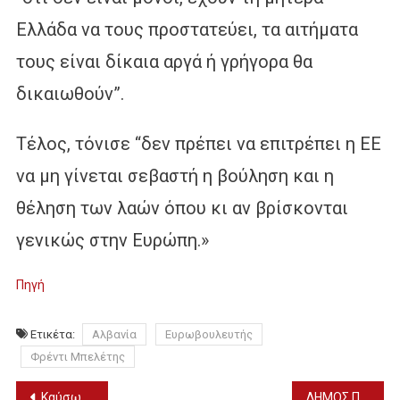
Ελλάδα να τους προστατεύει, τα αιτήματα
τους είναι δίκαια αργά ή γρήγορα θα
δικαιωθούν”.
Τέλος, τόνισε “δεν πρέπει να επιτρέπει η ΕΕ
να μη γίνεται σεβαστή η βούληση και η
θέληση των λαών όπου κι αν βρίσκονται
γενικώς στην Ευρώπη.»
Πηγή
Ετικέτα:
Αλβανία
Ευρωβουλευτής
Φρέντι Μπελέτης
Πλοήγηση
Καύσωνας μέχρι την Παρασκευή (19/7)
ΔΗΜΟΣ ΠΕΛΛΑΣ – ΑΘΛΗΣΗ ΓΙΑ ΟΛΟΥΣ: ΤΑ ΤΜΗΜΑΤΑ ΓΥΝΑΙΚΩΝ “ΕΝ ΔΡΑΣΕΙ”!!