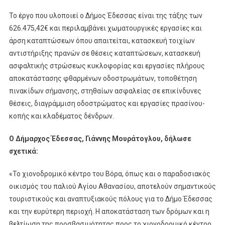
Το έργο που υλοποιεί ο Δήμος Έδεσσας είναι της τάξης των
626.475,42€ και περιλαμβάνει χωματουργικές εργασίες και
άρση καταπτώσεων όπου απαιτείται, κατασκευή τοιχίων
αντιστήριξης πρανών σε θέσεις καταπτώσεων, κατασκευή
ασφαλτικής στρώσεως κυκλοφορίας και εργασίες πλήρους
αποκατάστασης φθαρμένων οδοστρωμάτων, τοποθέτηση
πινακίδων σήμανσης, στηθαίων ασφαλείας σε επικίνδυνες
θέσεις, διαγράμμιση οδοστρώματος και εργασίες πρασίνου-
κοπής και κλαδέματος δένδρων.
Ο Δήμαρχος Έδεσσας, Γιάννης Μουράτογλου, δήλωσε
σχετικά:
«Το χιονοδρομικό κέντρο του Βόρα, όπως και ο παραδοσιακός
οικισμός του παλιού Αγίου Αθανασίου, αποτελούν σημαντικούς
τουριστικούς και αναπτυξιακούς πόλους για το Δήμο Έδεσσας
και την ευρύτερη περιοχή. Η αποκατάσταση των δρόμων και η
βελτίωση της προσβασιμότητας προς το χιονοδρομικό κέντρο