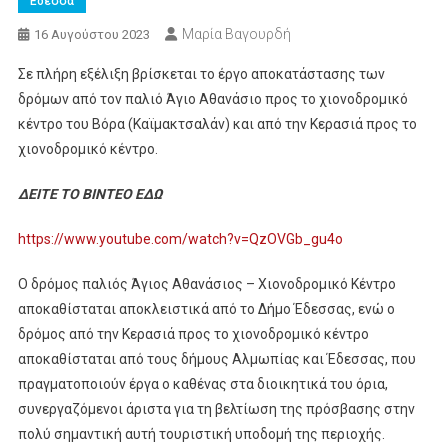
Εδεσσα
Μαρία Βαγουρδή
16 Αυγούστου 2023
Σε πλήρη εξέλιξη βρίσκεται το έργο αποκατάστασης των
δρόμων από τον παλιό Άγιο Αθανάσιο προς το χιονοδρομικό
κέντρο του Βόρα (Καϊμακτσαλάν) και από την Κερασιά προς το
χιονοδρομικό κέντρο.
ΔΕΙΤΕ ΤΟ ΒΙΝΤΕΟ ΕΔΩ
https://www.youtube.com/watch?v=QzOVGb_gu4o
Ο δρόμος παλιός Άγιος Αθανάσιος – Χιονοδρομικό Κέντρο
αποκαθίσταται αποκλειστικά από το Δήμο Έδεσσας, ενώ ο
δρόμος από την Κερασιά προς το χιονοδρομικό κέντρο
αποκαθίσταται από τους δήμους Αλμωπίας και Έδεσσας, που
πραγματοποιούν έργα ο καθένας στα διοικητικά του όρια,
συνεργαζόμενοι άριστα για τη βελτίωση της πρόσβασης στην
πολύ σημαντική αυτή τουριστική υποδομή της περιοχής.