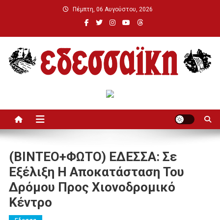
Μεταπηδήστε
Πέμπτη, 06 Αυγούστου, 2026
στο
περιεχόμενο
Εδεσσαϊκή
(ΒΙΝΤΕΟ+ΦΩΤΟ) ΕΔΕΣΣΑ: Σε
Εξέλιξη Η Αποκατάσταση Του
Δρόμου Προς Χιονοδρομικό
Κέντρο