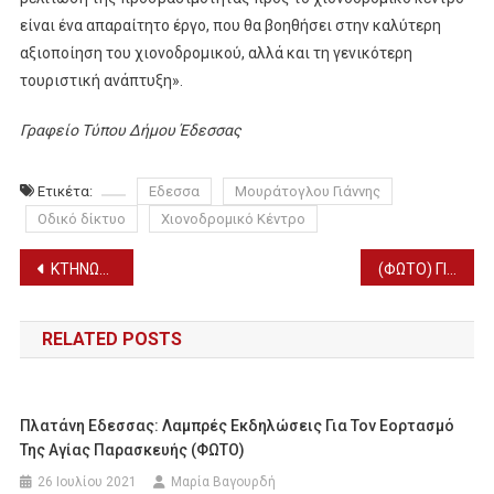
είναι ένα απαραίτητο έργο, που θα βοηθήσει στην καλύτερη
αξιοποίηση του χιονοδρομικού, αλλά και τη γενικότερη
τουριστική ανάπτυξη».
Γραφείο Τύπου Δήμου Έδεσσας
Ετικέτα:
Εδεσσα
Μουράτογλου Γιάννης
Οδικό δίκτυο
Χιονοδρομικό Κέντρο
Πλοήγηση
ΚΤΗΝΩΔΙΑ: Ελουσε γατάκι με οινόπνευμα και το πέταξε στα σκουπίδια
(ΦΩΤΟ) ΓΙΟΡΤΑΣΑΝ ΤΗΝ ΠΑΝΑΓΙΑ ΣΤΟΝ ΙΣΤΟΡΙΚΟ ΝΑΟ ΤΩΝ ΓΙΑΝΝΙΤΣΩΝ – ΧΟΡΟΣΤΑΤΗΣΕ Ο π. ΙΩΗΛ
άρθρων
RELATED POSTS
Πλατάνη Εδεσσας: Λαμπρές Εκδηλώσεις Για Τον Εορτασμό
Της Αγίας Παρασκευής (ΦΩΤΟ)
26 Ιουλίου 2021
Μαρία Βαγουρδή