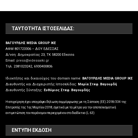
ΤΑΥΤΌΤΗΤΑ ΙΣΤΟΣΕΛΊΔΑΣ:
ΒΑΓΟΥΡΔΗΣ MEDIA GROUP IKE
ΑΦΜ 801723306 – ΔΟΥ ΕΔΕΣΣΑΣ
Δ/νση: Δημοκρατίας 23, ΤΚ 58200 Εδεσσα
Email:
press@edessaiki.gr
Tηλ. 2381023242, 6930400836
Ιδιοκτήτης και δικαιούχος του domain name:
ΒΑΓΟΥΡΔΗΣ MEDIA GROUP IKE
Διευθυντής και Διαχειριστής Ιστοσελίδας:
Μαρία Στεφ. Βαγουρδή
Διευθυντής Σύνταξης:
Ευθύμιος Στεφ. Βαγουρδής
Η επιχείρηση έχει υπογράψει δήλωση συμμόρφωσης με τη Σύσταση (ΕΕ) 2018/334 της
Επιτροπής της 1ης Μαρτίου 2018, σχετικά με τα μέτρα για την αποτελεσματική
αντιμετώπιση του παράνομου περιεχομένου στο διαδίκτυο (L 63)
ΕΝΤΥΠΗ ΕΚΔΟΣΗ