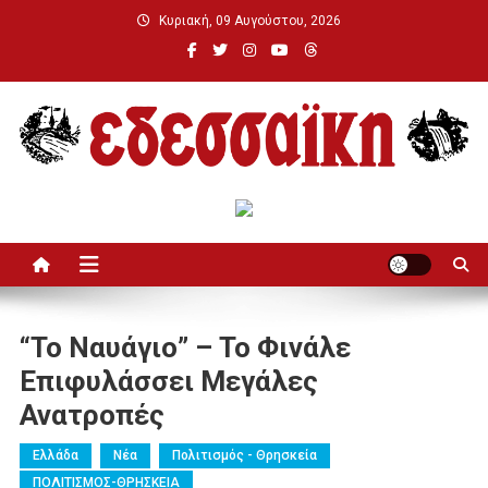
Μεταπηδήστε
Κυριακή, 09 Αυγούστου, 2026
στο
περιεχόμενο
Εδεσσαϊκή
“Το Ναυάγιο” – Το Φινάλε
Επιφυλάσσει Μεγάλες
Ανατροπές
Ελλάδα
Νέα
Πολιτισμός - Θρησκεία
ΠΟΛΙΤΙΣΜΟΣ-ΘΡΗΣΚΕΙΑ