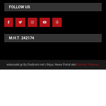
FOLLOW US
Μ.Η.Τ. 242174
edessaiki.gr By Diadromi.net
|
Θέμα: News Portal από
Mystery Themes
.