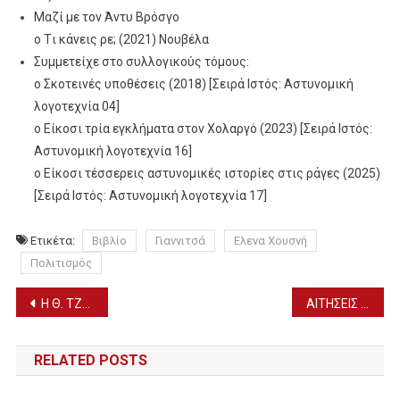
Μαζί με τον Άντυ Βρόσγο
o Tι κάνεις ρε; (2021) Νουβέλα
Συμμετείχε στο συλλογικούς τόμους:
o Σκοτεινές υποθέσεις (2018) [Σειρά Ιστός: Αστυνομική
λογοτεχνία 04]
o Είκοσι τρία εγκλήματα στον Χολαργό (2023) [Σειρά Ιστός:
Αστυνομική λογοτεχνία 16]
o Είκοσι τέσσερεις αστυνομικές ιστορίες στις ράγες (2025)
[Σειρά Ιστός: Αστυνομική λογοτεχνία 17]
Ετικέτα:
Βιβλίο
Γιαννιτσά
Ελενα Χουσνή
Πολιτισμός
Πλοήγηση
Η Θ. ΤΖΑΚΡΗ ΣΕ ΝΗΣΙ, ΚΕΡΑΣΙΑ, ΚΑΡΥΔΙΑ, ΣΑΡΑΚΗΝΟΥΣ, ΚΟΡΥΦΗ, ΠΟΥ ΕΠΛΗΓΗΣΑΝ ΑΠΟ ΤΗ ΣΦΟΔΡΗ ΧΑΛΑΖΟΠΤΩΣΗ (ΦΩΤΟ)
ΑΙΤΗΣΕΙΣ ΓΙΑ ΤΙΣ ΣΧΟΛΕΣ ΚΑΤΑΡΤΙΣΗΣ ΑμεΑ ΑΘΗΝΑΣ & ΘΕΣΣΑΛΟΝΙΚΗΣ (ΕΩΣ 21/6)
άρθρων
RELATED POSTS