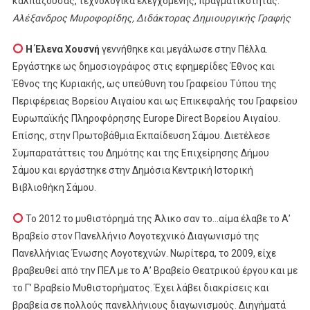
καλπάζουσας, τεχνολογικά ελεγχόμενης, πραγματικότητας.
Αλέξανδρος Μυροφορίδης, Διδάκτορας Δημιουργικής Γραφής
Η Έλενα Χουσνή
γεννήθηκε και μεγάλωσε στην Πέλλα.
Εργάστηκε ως δημοσιογράφος στις εφημερίδες Έθνος και
Έθνος της Κυριακής, ως υπεύθυνη του Γραφείου Τύπου της
Περιφέρειας Βορείου Αιγαίου και ως Επικεφαλής του Γραφείου
Ευρωπαϊκής Πληροφόρησης Europe Direct Βορείου Αιγαίου.
Επίσης, στην Πρωτοβάθμια Εκπαίδευση Σάμου. Διετέλεσε
Συμπαρατάττεις του Δημότης και της Επιχείρησης Δήμου
Σάμου και εργάστηκε στην Δημόσια Κεντρική Ιστορική
Βιβλιοθήκη Σάμου.
Το 2012 το μυθιστόρημά της Άλικο σαν το…αίμα έλαβε το Α’
Βραβείο στον Πανελλήνιο Λογοτεχνικό Διαγωνισμό της
Πανελλήνιας Ένωσης Λογοτεχνών. Νωρίτερα, το 2009, είχε
βραβευθεί από την ΠΕΛ με το Α’ Βραβείο Θεατρικού έργου και με
το Γ’ Βραβείο Μυθιστορήματος. Έχει λάβει διακρίσεις και
βραβεία σε πολλούς πανελλήνιους διαγωνισμούς. Διηγήματά