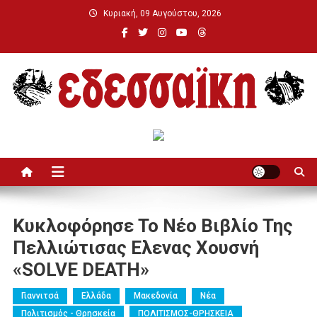
Μεταπηδήστε
Κυριακή, 09 Αυγούστου, 2026
στο
περιεχόμενο
Εδεσσαϊκή
Κυκλοφόρησε Το Νέο Βιβλίο Της
Πελλιώτισας Ελενας Χουσνή
«SOLVE DEATH»
Γιαννιτσά
Ελλάδα
Μακεδονία
Νέα
Πολιτισμός - Θρησκεία
ΠΟΛΙΤΙΣΜΟΣ-ΘΡΗΣΚΕΙΑ