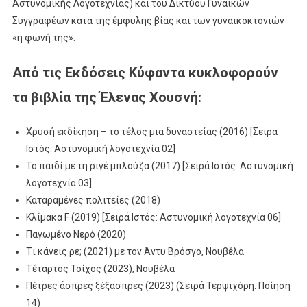
Αστυνομικής Λογοτεχνίας) και του Δικτύου Γυναικών
Συγγραφέων κατά της έμφυλης βίας και των γυναικοκτονιών
«η φωνή της».
Από τις Εκδόσεις Κύφαντα κυκλοφορούν
τα βιβλία της Έλενας Χουσνή:
Χρυσή εκδίκηση – το τέλος μια δυναστείας (2016) [Σειρά
Ιστός: Αστυνομική λογοτεχνία 02]
Το παιδί με τη ριγέ μπλούζα (2017) [Σειρά Ιστός: Αστυνομική
λογοτεχνία 03]
Καταραμένες πολιτείες (2018)
Κλίμακα F (2019) [Σειρά Ιστός: Αστυνομική λογοτεχνία 06]
Παγωμένο Νερό (2020)
Tι κάνεις ρε; (2021) με τον Άντυ Βρόσγο, Νουβέλα
Τέταρτος Τοίχος (2023), Νουβέλα
Πέτρες άσπρες ξέξασπρες (2023) (Σειρά Τερψιχόρη: Ποίηση
14)