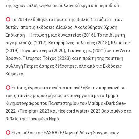
της έχουν φιλοξενηθεί σε συλλογικά έργα και περιοδικά.
Το 2014 εκδόθηκε το πρώτο της βιβλίο Στα άδυτα… των
δυτών, από τις εκδόσεις Δίαυλος. Ακολούθησαν: Χρυσή
Εκδίκηση – Η πτώση μιας δυναστείας (2016), Το παιδί με τη
ριγέ μπλούζα (2017), Καταραμένες πολιτείες (2018), Κλίμακα F
(2019), Παγωμένο νερό (2020), Τι κάνεις ρε; (2021) με τον Άντυ
Βρόσγο, Τέταρτος Τοίχος (2023) και η πρώτη της ποιητική
συλλογή Πέτρες άσπρες ξέξασπρες, όλα από τις Εκδόσεις
Κύφαντα.
Επίσης, έγραψε το σενάριο και ανέλαβε την παραγωγή σε
τρεις ταινίες μικρού μήκους σε συνεργασία με το Τμήμα
Κινηματογράφου του Πανεπιστημίου του Μαϊάμι: «Dark Sea»
2022, «Tiro-pita» 2023 και «Ιce cord water» 2023 βασισμένο στο
βιβλίο της Παγωμένο Νερό.
Είναι μέλος της ΕΛΣΑΛ (Ελληνική Λέσχη Συγγραφέων