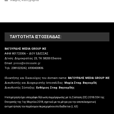
ΤΑΥΤΌΤΗΤΑ ΙΣΤΟΣΕΛΊΔΑΣ:
ΒΑΓΟΥΡΔΗΣ MEDIA GROUP IKE
ΑΦΜ 801723306 – ΔΟΥ ΕΔΕΣΣΑΣ
Δ/νση: Δημοκρατίας 23, ΤΚ 58200 Εδεσσα
Email:
press@edessaiki.gr
Tηλ. 2381023242, 6930400836
Ιδιοκτήτης και δικαιούχος του domain name:
ΒΑΓΟΥΡΔΗΣ MEDIA GROUP IKE
Διευθυντής και Διαχειριστής Ιστοσελίδας:
Μαρία Στεφ. Βαγουρδή
Διευθυντής Σύνταξης:
Ευθύμιος Στεφ. Βαγουρδής
Η επιχείρηση έχει υπογράψει δήλωση συμμόρφωσης με τη Σύσταση (ΕΕ) 2018/334 της
Επιτροπής της 1ης Μαρτίου 2018, σχετικά με τα μέτρα για την αποτελεσματική
αντιμετώπιση του παράνομου περιεχομένου στο διαδίκτυο (L 63)