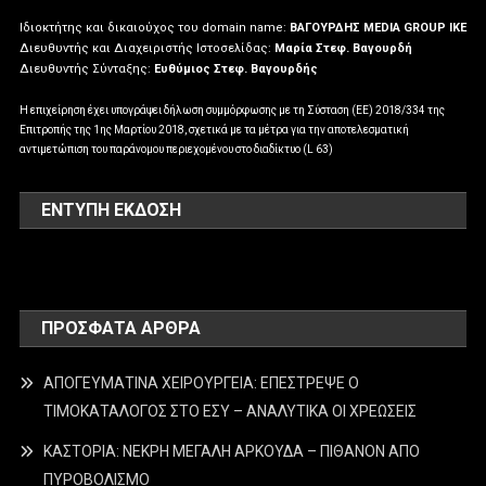
Ιδιοκτήτης και δικαιούχος του domain name:
ΒΑΓΟΥΡΔΗΣ MEDIA GROUP IKE
Διευθυντής και Διαχειριστής Ιστοσελίδας:
Μαρία Στεφ. Βαγουρδή
Διευθυντής Σύνταξης:
Ευθύμιος Στεφ. Βαγουρδής
Η επιχείρηση έχει υπογράψει δήλωση συμμόρφωσης με τη Σύσταση (ΕΕ) 2018/334 της
Επιτροπής της 1ης Μαρτίου 2018, σχετικά με τα μέτρα για την αποτελεσματική
αντιμετώπιση του παράνομου περιεχομένου στο διαδίκτυο (L 63)
ΕΝΤΥΠΗ ΕΚΔΟΣΗ
ΠΡΌΣΦΑΤΑ ΆΡΘΡΑ
ΑΠΟΓΕΥΜΑΤΙΝΑ ΧΕΙΡΟΥΡΓΕΙΑ: ΕΠΕΣΤΡΕΨΕ Ο
ΤΙΜΟΚΑΤΑΛΟΓΟΣ ΣΤΟ ΕΣΥ – ΑΝΑΛΥΤΙΚΑ ΟΙ ΧΡΕΩΣΕΙΣ
ΚΑΣΤΟΡΙΑ: ΝΕΚΡΗ ΜΕΓΑΛΗ ΑΡΚΟΥΔΑ – ΠΙΘΑΝΟΝ ΑΠΟ
ΠΥΡΟΒΟΛΙΣΜΟ