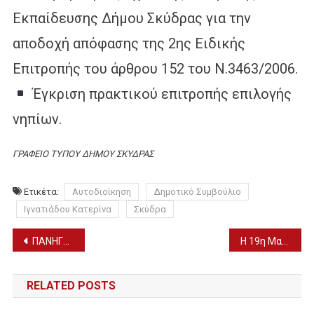
Εκπαίδευσης Δήμου Σκύδρας για την
αποδοχή απόφασης της 2ης Ειδικής
Επιτροπής του άρθρου 152 του Ν.3463/2006.
Έγκριση πρακτικού επιτροπής επιλογής
νηπίων.
ΓΡΑΦΕΙΟ ΤΥΠΟΥ ΔΗΜΟΥ ΣΚΥΔΡΑΣ
Ετικέτα:
Αυτοδιοίκηση
Δημοτικό Συμβούλιο
Ιγνατιάδου Κατερίνα
Σκύδρα
Πλοήγηση
ΠΑΝΗΓΥΡΙΣ ΑΓΙΩΝ ΚΩΝΣΤΑΝΤΙΝΟΥ ΚΑΙ ΕΛΕΝΗΣ ΚΑΙ ΠΡΟΣΚΥΝΗΣΗ ΤΙΜΙΟΥ ΞΥΛΟΥ ΣΤΑ ΓΙΑΝΝΙΤΣΑ (21/5)
Η 19η Μαΐου, η αναγνώριση της Γενοκτονίας και ο αγώνας του αείμνηστου Μιχάλη Χαραλαμπίδη
άρθρων
RELATED POSTS