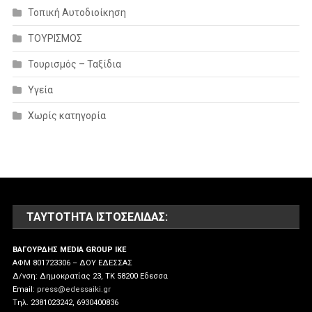
Τοπική Αυτοδιοίκηση
ΤΟΥΡΙΣΜΟΣ
Τουρισμός – Ταξίδια
Υγεία
Χωρίς κατηγορία
ΤΑΥΤΌΤΗΤΑ ΙΣΤΟΣΕΛΊΔΑΣ:
ΒΑΓΟΥΡΔΗΣ MEDIA GROUP IKE
ΑΦΜ 801723306 – ΔΟΥ ΕΔΕΣΣΑΣ
Δ/νση: Δημοκρατίας 23, ΤΚ 58200 Εδεσσα
Email:
press@edessaiki.gr
Tηλ. 2381023242, 6930400836