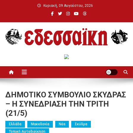
Μεταπηδήστε
Κυριακή, 09 Αυγούστου, 2026
στο
περιεχόμενο
Εδεσσαϊκή
ΔΗΜΟΤΙΚΟ ΣΥΜΒΟΥΛΙΟ ΣΚΥΔΡΑΣ
– Η ΣΥΝΕΔΡΙΑΣΗ ΤΗΝ ΤΡΙΤΗ
(21/5)
Ελλάδα
Μακεδονία
Νέα
Σκύδρα
Τοπική Αυτοδιοίκηση