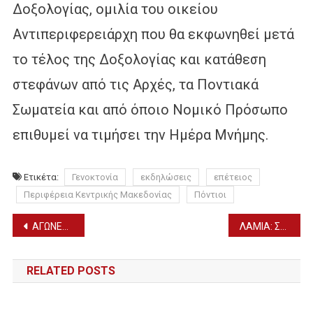
Δοξολογίας, ομιλία του οικείου
Αντιπεριφερειάρχη που θα εκφωνηθεί μετά
το τέλος της Δοξολογίας και κατάθεση
στεφάνων από τις Αρχές, τα Ποντιακά
Σωματεία και από όποιο Νομικό Πρόσωπο
επιθυμεί να τιμήσει την Ημέρα Μνήμης.
Ετικέτα:
Γενοκτονία
εκδηλώσεις
επέτειος
Περιφέρεια Κεντρικής Μακεδονίας
Πόντιοι
Πλοήγηση
ΑΓΩΝΕΣ ΑΥΘΟΡΜΗΤΟΥ ΛΟΓΟΥ ΓΥΜΝΑΣΙΩΝ ΔΙΟΡΓΑΝΩΘΗΚΑΝ ΣΤΟ ΝΟΜΟ ΜΑΣ – ΟΙ ΜΑΘΗΤΕΣ ΠΟΥ ΔΙΑΚΡΙΘΗΚΑΝ
ΛΑΜΙΑ: ΣΤΟ ΝΟΣΟΚΟΜΕΙΟ ΔΕΚΑΔΕΣ ΜΑΘΗΤΕΣ ΜΕΤΑ ΑΠΟ ΤΡΟΦΙΚΗ ΔΗΛΗΤΗΡΙΑΣΗ
άρθρων
RELATED POSTS