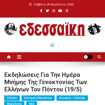
Μεταπηδήστε
Σάββατο, 08 Αυγούστου, 2026
στο
περιεχόμενο
Εδεσσαϊκή
Εκδηλώσεις Για Την Ημέρα
Μνήμης Της Γενοκτονίας Των
Ελλήνων Του Πόντου (19/5)
Ελλάδα
Κεντρική Μακεδονία
Κοινωνία - Lifestyle
Μακεδονία
Νέα