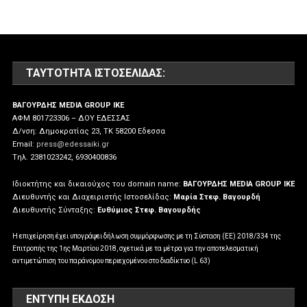
ΤΑΥΤΌΤΗΤΑ ΙΣΤΟΣΕΛΊΔΑΣ:
ΒΑΓΟΥΡΔΗΣ MEDIA GROUP IKE
ΑΦΜ 801723306 – ΔΟΥ ΕΔΕΣΣΑΣ
Δ/νση: Δημοκρατίας 23, ΤΚ 58200 Εδεσσα
Email:
press@edessaiki.gr
Tηλ. 2381023242, 6930400836
Ιδιοκτήτης και δικαιούχος του domain name:
ΒΑΓΟΥΡΔΗΣ MEDIA GROUP IKE
Διευθυντής και Διαχειριστής Ιστοσελίδας:
Μαρία Στεφ. Βαγουρδή
Διευθυντής Σύνταξης:
Ευθύμιος Στεφ. Βαγουρδής
Η επιχείρηση έχει υπογράψει δήλωση συμμόρφωσης με τη Σύσταση (ΕΕ) 2018/334 της
Επιτροπής της 1ης Μαρτίου 2018, σχετικά με τα μέτρα για την αποτελεσματική
αντιμετώπιση του παράνομου περιεχομένου στο διαδίκτυο (L 63)
ΕΝΤΥΠΗ ΕΚΔΟΣΗ