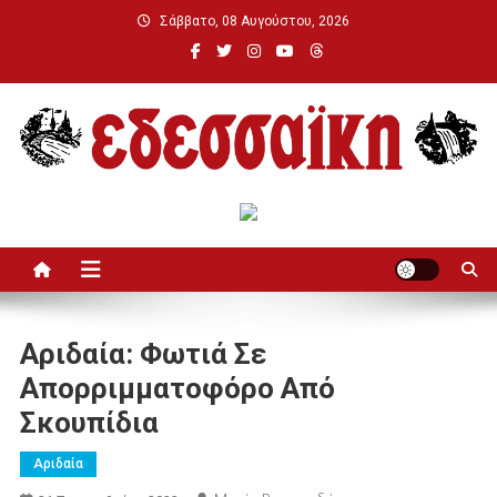
Μεταπηδήστε
Σάββατο, 08 Αυγούστου, 2026
στο
περιεχόμενο
Εδεσσαϊκή
Αριδαία: Φωτιά Σε
Απορριμματοφόρο Από
Σκουπίδια
Αριδαία