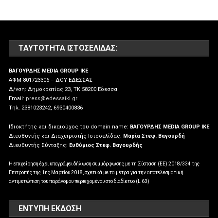
ΤΑΥΤΌΤΗΤΑ ΙΣΤΟΣΕΛΊΔΑΣ:
ΒΑΓΟΥΡΔΗΣ MEDIA GROUP IKE
ΑΦΜ 801723306 – ΔΟΥ ΕΔΕΣΣΑΣ
Δ/νση: Δημοκρατίας 23, ΤΚ 58200 Εδεσσα
Email:
press@edessaiki.gr
Tηλ. 2381023242, 6930400836
Ιδιοκτήτης και δικαιούχος του domain name:
ΒΑΓΟΥΡΔΗΣ MEDIA GROUP IKE
Διευθυντής και Διαχειριστής Ιστοσελίδας:
Μαρία Στεφ. Βαγουρδή
Διευθυντής Σύνταξης:
Ευθύμιος Στεφ. Βαγουρδής
Η επιχείρηση έχει υπογράψει δήλωση συμμόρφωσης με τη Σύσταση (ΕΕ) 2018/334 της
Επιτροπής της 1ης Μαρτίου 2018, σχετικά με τα μέτρα για την αποτελεσματική
αντιμετώπιση του παράνομου περιεχομένου στο διαδίκτυο (L 63)
ΕΝΤΥΠΗ ΕΚΔΟΣΗ