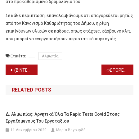
στο προκαθορισμένο δρομολόγιό του.
Σε κάθε περίπτωση, επαναλαμβάνουμε ότι απαγορεύεται ρητώς
από τον Κανονισμό Καθαριότητας του Δήμου, η ρίψη
επικίνδυνων υλικών σε κάδους, όπως στάχτες, κάρβουνα κλπ.
που μπορεί να ενεργοποιήσουν περιστατικό πυρκαγιάς.
Ετικέτα:
Αλμωπία
Πλοήγηση
(ΒΙΝΤΕΟ) ΣΤΟΛΙΔΙ ΓΙΑ ΤΗΝ ΕΔΕΣΣΑ ΤΟ ΔΗΜΟΤΙΚΟ ΚΟΛΥΜΒΗΤΗΡΙΟ
ΦΩΤΟΡΕΠΟΡΤΑΖ ΑΠΟ ΤΗΝ ΑΠΕΡΓΙΑΚΗ ΣΥΓΚΕΝΤΡΩΣΗ ΣΤΗΝ ΕΔΕΣΣΑ
άρθρων
RELATED POSTS
Δ. Αλμωπίας: Αρνητικά Όλα Τα Rapid Tests Covid Στους
Εργαζόμενους Του Εργοταξίου
11 Δεκεμβρίου 2020
Μαρία Βαγουρδή