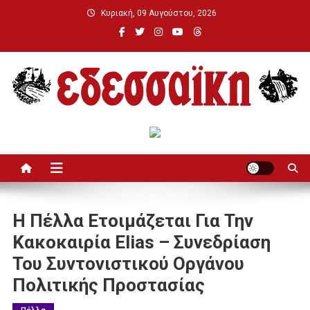
Μεταπηδήστε
Κυριακή, 09 Αυγούστου, 2026
στο
περιεχόμενο
Εδεσσαϊκή
H Πέλλα Ετοιμάζεται Για Την
Κακοκαιρία Elias – Συνεδρίαση
Του Συντονιστικού Οργάνου
Πολιτικής Προστασίας