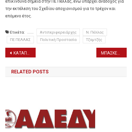
επικίνδυνα σημεία στην ΠΕ Πέλλας, ενώ υπάρχει ανάδοχος για
την εκτέλεση του Σχεδίου αποχιονισμού για το τρέχον και
επόμενο έτος.
Ετικέτα:
Αντιπεριφερειάρχης
Ν. Πέλλας
ΠΕ ΠΕΛΛΑΣ
Πολιτική Προστασία
Τζαμτζής
Πλοήγηση
ΚΑΤΑΠΟΛΕΜΗΣΗ ΚΟΥΝΟΥΠΙΩΝ ΣΤΟ ΔΗΜΟ ΑΛΜΩΠΙΑΣ – ΔΕΙΤΕ ΤΟ ΠΡΟΓΡΑΜΜΑ ΔΡΑΣΕΩΝ (29/9)
ΜΠΑΣΚΕΤ- ΓΑΣ ΜΕΓΑΣ ΑΛΕΞΑΝΔΡΟΣ ΓΙΑΝ.: ΝΙΚΗ ΤΩΝ ΕΦΗΒΩΝ 76-72 ΤΟΝ ΕΔΕΣΣΑΪΚΟ BC
άρθρων
RELATED POSTS