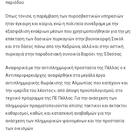
περιόδου.
Όπως τόνισε, η παρέμβαση των πυροσβεστικών υπηρεσιών
ήταν έγκαιρη και καίρια, ενώ η πολιτεία συνέδραμε με την
εξασφάλιση εναέριων μέσων που χρησιμοποιήθηκαν για την μη
επέκταση των δασικών πυρκαγιών στην βουνοκορφή Σοκόλ
και στο δάσος πάνω από την Κεδρώνα, αλλά και στην αστική
πυρκαγιά στην παραδοσιακή συνοικία Βαρόσι της Έδεσσας.
Αναφορικά με την αντιπλημμυρική προστασία της Πέλλας ο κ.
Αντιπεριφερειάρχης αναφέρθηκε στα μεγάλα έργα
αντιπλημμυρικής θωράκισης της Αλμωπίας που κατέχουν και
την «μερίδα του λέοντος», από άποψη προϋπολογισμού, στο
τεχνικό πρόγραμμα της ΠΕ Πέλλας. Για την ανάσχεση των
πλημμυρών πραγματοποιούνται επίσης τακτικοί και έκτακτοι
καθαρισμοί, καθώς και κατασκευή αναβαθμών για την
ανάσχεση των πλημμυρικών φαινομένων και την προστασία
των οικισμών.