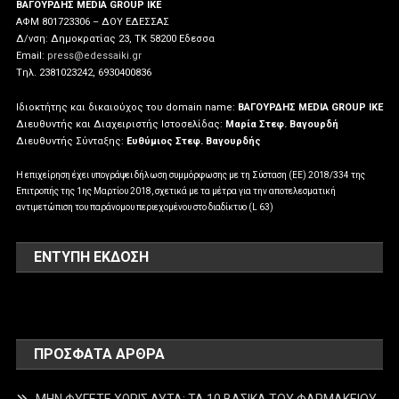
ΒΑΓΟΥΡΔΗΣ MEDIA GROUP IKE
ΑΦΜ 801723306 – ΔΟΥ ΕΔΕΣΣΑΣ
Δ/νση: Δημοκρατίας 23, ΤΚ 58200 Εδεσσα
Email:
press@edessaiki.gr
Tηλ. 2381023242, 6930400836
Ιδιοκτήτης και δικαιούχος του domain name:
ΒΑΓΟΥΡΔΗΣ MEDIA GROUP IKE
Διευθυντής και Διαχειριστής Ιστοσελίδας:
Μαρία Στεφ. Βαγουρδή
Διευθυντής Σύνταξης:
Ευθύμιος Στεφ. Βαγουρδής
Η επιχείρηση έχει υπογράψει δήλωση συμμόρφωσης με τη Σύσταση (ΕΕ) 2018/334 της
Επιτροπής της 1ης Μαρτίου 2018, σχετικά με τα μέτρα για την αποτελεσματική
αντιμετώπιση του παράνομου περιεχομένου στο διαδίκτυο (L 63)
ΕΝΤΥΠΗ ΕΚΔΟΣΗ
ΠΡΌΣΦΑΤΑ ΆΡΘΡΑ
ΜΗΝ ΦΥΓΕΤΕ ΧΩΡΙΣ ΑΥΤΑ: ΤΑ 10 ΒΑΣΙΚΑ ΤΟΥ ΦΑΡΜΑΚΕΙΟΥ