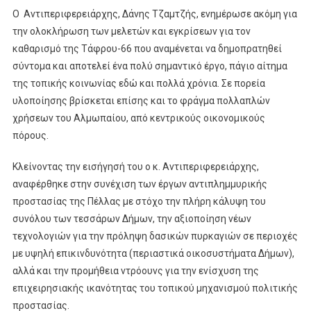
Ο Αντιπεριφερειάρχης, Δάνης Τζαμτζής, ενημέρωσε ακόμη για
την ολοκλήρωση των μελετών και εγκρίσεων για τον
καθαρισμό της Τάφρου-66 που αναμένεται να δημοπρατηθεί
σύντομα και αποτελεί ένα πολύ σημαντικό έργο, πάγιο αίτημα
της τοπικής κοινωνίας εδώ και πολλά χρόνια. Σε πορεία
υλοποίησης βρίσκεται επίσης και το φράγμα πολλαπλών
χρήσεων του Αλμωπαίου, από κεντρικούς οικονομικούς
πόρους.
Κλείνοντας την εισήγησή του ο κ. Αντιπεριφερειάρχης,
αναφέρθηκε στην συνέχιση των έργων αντιπλημμυρικής
προστασίας της Πέλλας με στόχο την πλήρη κάλυψη του
συνόλου των τεσσάρων Δήμων, την αξιοποίηση νέων
τεχνολογιών για την πρόληψη δασικών πυρκαγιών σε περιοχές
με υψηλή επικινδυνότητα (περιαστικά οικοσυστήματα Δήμων),
αλλά και την προμήθεια ντρόουνς για την ενίσχυση της
επιχειρησιακής ικανότητας του τοπικού μηχανισμού πολιτικής
προστασίας.