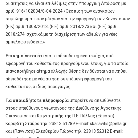
οι αιτήσεις να είναι επιλέξιμες στην Υπουργική Απόφαση με
αριθ. 916/102034/8-04-2024 «Θέσπιση των αναγκαίων
συμπληρωματικών μέτρων για την εφαρμογή των Κανονισμών
(Ε.Κ) αριθ. 1308/2013, (Ε.Ε) αριθ. 2018/273 και (Ε.Ε) αριθ.
2018/274, σχετικά με τη διαχείριση των αδειών για νέες
αμπελοφυτεύσεις.»
Επισημαίνεται ότι
για τα αδειοδοτημένα τεμάχια, από
εφαρμογή του καθεστώτος προηγούμενου έτους, για τα οποία
ικανοποιήθηκε αίτημα αλλαγής θέσης δεν δύναται να αιτηθεί
αδειοδότηση με νέα αίτηση σε επόμενη εφαρμογή του
καθεστώτος, ο ίδιος παραγωγός.
Για οποιαδήποτε πληροφορία
μπορείτε να απευθύνεστε
στους υπεύθυνους γεωπόνους της Διεύθυνσης Αγροτικής
Οικονομίας και Κτηνιατρικής της Π.Ε. Πέλλας (Εδεσσα)
Καραβίτη Σταύρο τηλ. 23813 51289 Ε-mail: skaravitis@pella.gr
και (Γιαννιτσά) Ελευθερίου Γιώργο τηλ. 23813 52312 E-mail: