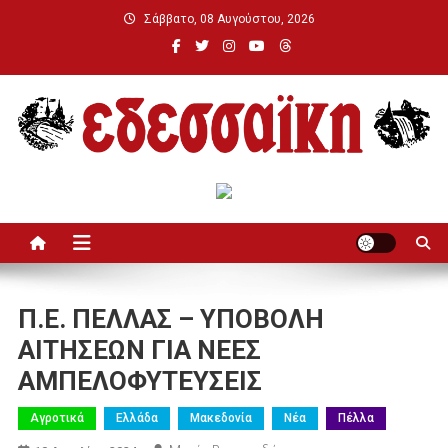
Μεταπηδήστε
Σάββατο, 08 Αυγούστου, 2026
στο
περιεχόμενο
Εδεσσαϊκή
Π.Ε. ΠΕΛΛΑΣ – ΥΠΟΒΟΛΗ
ΑΙΤΗΣΕΩΝ ΓΙΑ ΝΕΕΣ
ΑΜΠΕΛΟΦΥΤΕΥΣΕΙΣ
Αγροτικά
Ελλάδα
Μακεδονία
Νέα
Πέλλα