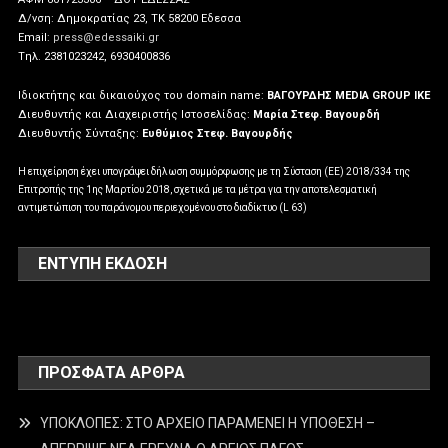
Δ/νση: Δημοκρατίας 23, ΤΚ 58200 Εδεσσα
Email:
press@edessaiki.gr
Tηλ. 2381023242, 6930400836
Ιδιοκτήτης και δικαιούχος του domain name:
ΒΑΓΟΥΡΔΗΣ MEDIA GROUP IKE
Διευθυντής και Διαχειριστής Ιστοσελίδας:
Μαρία Στεφ. Βαγουρδή
Διευθυντής Σύνταξης:
Ευθύμιος Στεφ. Βαγουρδής
Η επιχείρηση έχει υπογράψει δήλωση συμμόρφωσης με τη Σύσταση (ΕΕ) 2018/334 της
Επιτροπής της 1ης Μαρτίου 2018, σχετικά με τα μέτρα για την αποτελεσματική
αντιμετώπιση του παράνομου περιεχομένου στο διαδίκτυο (L 63)
ΕΝΤΥΠΗ ΕΚΔΟΣΗ
ΠΡΌΣΦΑΤΑ ΆΡΘΡΑ
ΥΠΟΚΛΟΠΕΣ: ΣΤΟ ΑΡΧΕΙΟ ΠΑΡΑΜΕΝΕΙ Η ΥΠΟΘΕΣΗ –