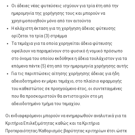
Οι άδειες νέας φυτεύσεις ισχύουν για τρία έτη από την
ημερομηνία της χορήγησης τους και μπορούν να
χρησιμοποιηθούν μόνο από τον αιτούντα
Η ελάχιστη έκταση για τη χορήγηση άδειας φύτευσης
ορίζεται τα τρία (3) στρέμμα
Tα τεμάχια για τα οποία χορηγείται άδεια φύτευσης
οφείλουν να παραμείνουν στο φυσικό ή νομικό πρόσωπο
στο όνομα του οποίου εκδόθηκε η άδεια τουλάχιστον για τα
επόμενα πέντε (5) έτη από την ημερομηνία χορήγησης αυτής
Για τις περιπτώσεις αίτησης χορήγησης άδειας για ήδη
αδειοδοτημένο εν μέρει τεμάχιο, στο πλαίσιο εφαρμογής
του καθεστώτος σε προηγούμενο έτος, οι συντεταγμένες
που θα προσκομιστούν θα αντιστοιχούν στο μη
αδειοδοτημένο τμήμα του τεμαχίου.
Οι ενδιαφερόμενοι μπορούν να ενημερωθούν αναλυτικά για τα
Κριτήρια Επιλεξιμότητας καθώς και τα Κριτήρια
Προτεραιότητας/Καθορισμός βαρύτητας κριτηρίων έτσι ώστε