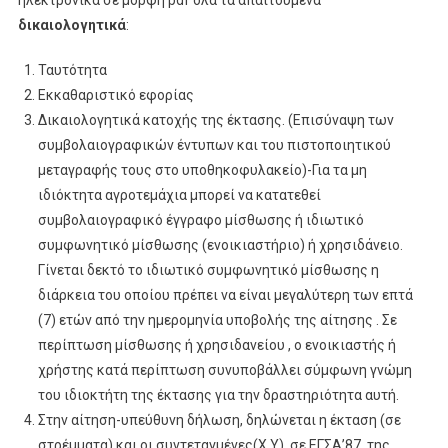
δικαιολογητικά
:
Ταυτότητα
Εκκαθαριστικό εφορίας
Δικαιολογητικά κατοχής της έκτασης. (Επισύναψη των
συμβολαιογραφικών έντυπων και του πιστοποιητικού
μεταγραφής τους στο υποθηκοφυλακείο)-Για τα μη
ιδιόκτητα αγροτεμάχια μπορεί να κατατεθεί
συμβολαιογραφικό έγγραφο μίσθωσης ή ιδιωτικό
συμφωνητικό μίσθωσης (ενοικιαστήριο) ή χρησιδάνειο.
Γίνεται δεκτό το ιδιωτικό συμφωνητικό μίσθωσης η
διάρκεια του οποίου πρέπει να είναι μεγαλύτερη των επτά
(7) ετών από την ημερομηνία υποβολής της αίτησης . Σε
περίπτωση μίσθωσης ή χρησιδανείου , ο ενοικιαστής ή
χρήστης κατά περίπτωση συνυποβάλλει σύμφωνη γνώμη
του ιδιοκτήτη της έκτασης για την δραστηριότητα αυτή.
Στην αίτηση-υπεύθυνη δήλωση, δηλώνεται η έκταση (σε
στρέμματα) και οι συντεταγμένες(Χ,Υ), σε ΕΓΣΑ’87, της