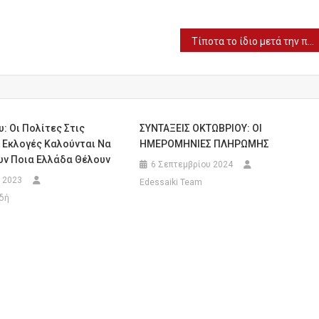
Τίποτα το ίδιο μετά την πανδημία – Λιγότερο ανοιχτός και ελεύθερος ο κόσμος
υ: Οι Πολίτες Στις
ΣΥΝΤΑΞΕΙΣ ΟΚΤΩΒΡΙΟΥ: ΟΙ
 Εκλογές Καλούνται Να
ΗΜΕΡΟΜΗΝΙΕΣ ΠΛΗΡΩΜΗΣ
ν Ποια Ελλάδα Θέλουν
6 Σεπτεμβρίου 2024
 2023
Edessaiki Team
δή