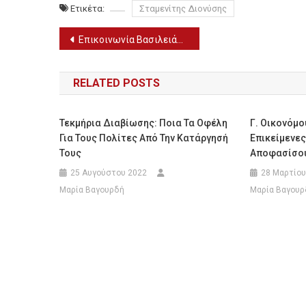
Ετικέτα:
Σταμενίτης Διονύσης
Πλοήγηση
Επικοινωνία Βασιλειάδη με Βρούτση: Μέσω e-ΕΦΚΑ η έκτακτη ενίσχυση στους συνταξιούχους
άρθρων
RELATED POSTS
Τεκμήρια Διαβίωσης: Ποια Τα Οφέλη
Γ. Οικονόμο
Για Τους Πολίτες Από Την Κατάργησή
Επικείμενες
Τους
Αποφασίσου
25 Αυγούστου 2022
28 Μαρτίου
Μαρία Βαγουρδή
Μαρία Βαγουρ