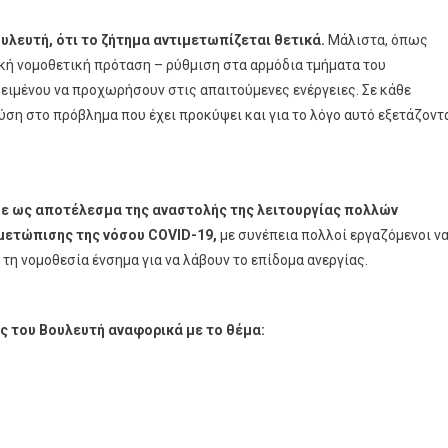
ουλευτή, ότι το ζήτημα αντιμετωπίζεται θετικά.
Μάλιστα, όπως
ική νομοθετική πρόταση – ρύθμιση στα αρμόδια τμήματα του
ιμένου να προχωρήσουν στις απαιτούμενες ενέργειες. Σε κάθε
ση στο πρόβλημα που έχει προκύψει και για το λόγο αυτό εξετάζοντ
ε ως αποτέλεσμα της αναστολής της λειτουργίας πολλών
μετώπισης της νόσου COVID-19,
με συνέπεια πολλοί εργαζόμενοι ν
η νομοθεσία ένσημα για να λάβουν το επίδομα ανεργίας.
ς του Βουλευτή αναφορικά με το θέμα: