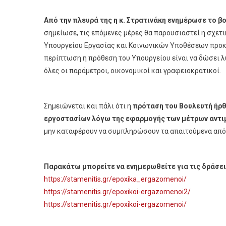
Από την πλευρά της η κ. Στρατινάκη ενημέρωσε το β
σημείωσε, τις επόμενες μέρες θα παρουσιαστεί η σχετ
Υπουργείου Εργασίας και Κοινωνικών Υποθέσεων προκε
περίπτωση η πρόθεση του Υπουργείου είναι να δώσει λύ
όλες οι παράμετροι, οικονομικοί και γραφειοκρατικοί.
Σημειώνεται και πάλι ότι η
πρόταση του Βουλευτή ήρθ
εργοστασίων λόγω της εφαρμογής των μέτρων αντι
μην καταφέρουν να συμπληρώσουν τα απαιτούμενα από τ
Παρακάτω μπορείτε να ενημερωθείτε για τις δράσει
https://stamenitis.gr/epoxika_ergazomenoi/
https://stamenitis.gr/epoxikoi-ergazomenoi2/
https://stamenitis.gr/epoxikoi-ergazomenoi/