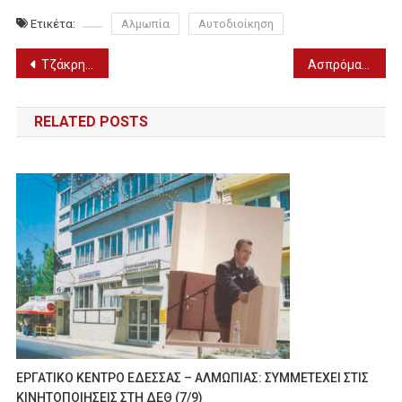
Ετικέτα:
Αλμωπία
Αυτοδιοίκηση
Πλοήγηση
Τζάκρη προς Κικίλια: Να μετακινηθούν άμεσα εθελοντές ιατροί στα νοσοκομεία της Πέλλας
Ασπρόμαυρη αποτύπωση του lockdown από φωτογράφους του ΔΙΕΚ Έδεσσας (ΦΩΤΟ)
άρθρων
RELATED POSTS
ΕΡΓΑΤΙΚΟ ΚΕΝΤΡΟ ΕΔΕΣΣΑΣ – ΑΛΜΩΠΙΑΣ: ΣΥΜΜΕΤΕΧΕΙ ΣΤΙΣ
ΚΙΝΗΤΟΠΟΙΗΣΕΙΣ ΣΤΗ ΔΕΘ (7/9)