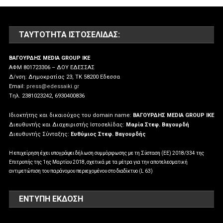
ΤΑΥΤΌΤΗΤΑ ΙΣΤΟΣΕΛΊΔΑΣ:
ΒΑΓΟΥΡΔΗΣ MEDIA GROUP IKE
ΑΦΜ 801723306 – ΔΟΥ ΕΔΕΣΣΑΣ
Δ/νση: Δημοκρατίας 23, ΤΚ 58200 Εδεσσα
Email:
press@edessaiki.gr
Tηλ. 2381023242, 6930400836
Ιδιοκτήτης και δικαιούχος του domain name:
ΒΑΓΟΥΡΔΗΣ MEDIA GROUP IKE
Διευθυντής και Διαχειριστής Ιστοσελίδας:
Μαρία Στεφ. Βαγουρδή
Διευθυντής Σύνταξης:
Ευθύμιος Στεφ. Βαγουρδής
Η επιχείρηση έχει υπογράψει δήλωση συμμόρφωσης με τη Σύσταση (ΕΕ) 2018/334 της
Επιτροπής της 1ης Μαρτίου 2018, σχετικά με τα μέτρα για την αποτελεσματική
αντιμετώπιση του παράνομου περιεχομένου στο διαδίκτυο (L 63)
ΕΝΤΥΠΗ ΕΚΔΟΣΗ