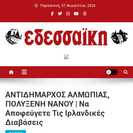
Μεταπηδήστε
Παρασκευή, 07 Αυγούστου, 2026
στο
περιεχόμενο
Εδεσσαϊκή
ΑΝΤΙΔΗΜΑΡΧΟΣ ΑΛΜΩΠΙΑΣ,
ΠΟΛΥΞΕΝΗ ΝΑΝΟΥ | Να
Αποφεύγετε Τις Ιρλανδικές
Διαβάσεις