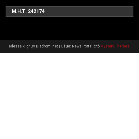
Μ.Η.Τ. 242174
edessaiki.gr By Diadromi.net
|
Θέμα: News Portal από
Mystery Themes
.