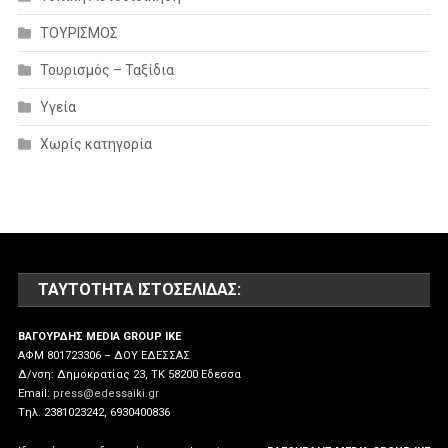
ΤΟΥΡΙΣΜΟΣ
Τουρισμός – Ταξίδια
Υγεία
Χωρίς κατηγορία
ΤΑΥΤΌΤΗΤΑ ΙΣΤΟΣΕΛΊΔΑΣ:
ΒΑΓΟΥΡΔΗΣ MEDIA GROUP IKE
ΑΦΜ 801723306 – ΔΟΥ ΕΔΕΣΣΑΣ
Δ/νση: Δημοκρατίας 23, ΤΚ 58200 Εδεσσα
Email:
press@edessaiki.gr
Tηλ. 2381023242, 6930400836