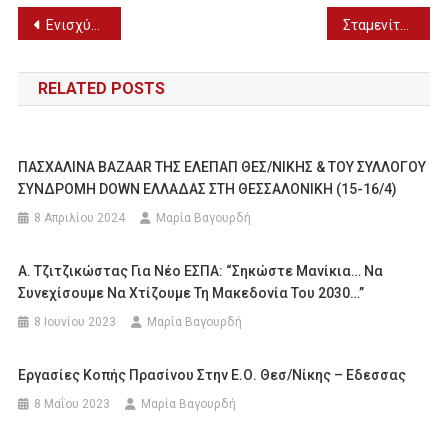
Πλοήγηση
Ενισχύεται με ιατρικό εξοπλισμό το Γ.Ν Γιαννιτσών μετά από σύμβαση με την ΠΕ Πέλλας
Σταμενίτης σε Υφυπ. Μεταφορών: Να αποζημιωθούν οι οδηγοί ΤΑΞΙ της Πέλλας
άρθρων
RELATED POSTS
ΠΑΣΧΑΛΙΝΑ BAZAAR ΤΗΣ ΕΛΕΠΑΠ ΘΕΣ/ΝΙΚΗΣ & ΤΟΥ ΣΥΛΛΟΓΟΥ
ΣΥΝΔΡΟΜΗ DOWN ΕΛΛΑΔΑΣ ΣΤΗ ΘΕΣΣΑΛΟΝΙΚΗ (15-16/4)
8 Απριλίου 2024
Μαρία Βαγουρδή
Α. Τζιτζικώστας Για Νέο ΕΣΠΑ: “Σηκώστε Μανίκια… Να
Συνεχίσουμε Να Χτίζουμε Τη Μακεδονία Του 2030…”
8 Ιουνίου 2023
Μαρία Βαγουρδή
Εργασίες Κοπής Πρασίνου Στην Ε.Ο. Θεσ/νίκης – Εδεσσας
8 Μαΐου 2023
Μαρία Βαγουρδή