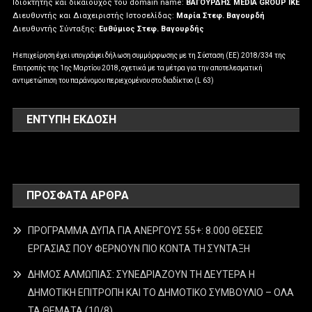
Ιδιοκτήτης και δικαιούχος του domain name:
ΒΑΓΟΥΡΔΗΣ MEDIA GROUP IKE
Διευθυντής και Διαχειριστής Ιστοσελίδας:
Μαρία Στεφ. Βαγουρδή
Διευθυντής Σύνταξης:
Ευθύμιος Στεφ. Βαγουρδής
Η επιχείρηση έχει υπογράψει δήλωση συμμόρφωσης με τη Σύσταση (ΕΕ) 2018/334 της
Επιτροπής της 1ης Μαρτίου 2018, σχετικά με τα μέτρα για την αποτελεσματική
αντιμετώπιση του παράνομου περιεχομένου στο διαδίκτυο (L 63)
ΕΝΤΥΠΗ ΕΚΔΟΣΗ
ΠΡΌΣΦΑΤΑ ΆΡΘΡΑ
ΠΡΟΓΡΑΜΜΑ ΔΥΠΑ ΓΙΑ ΑΝΕΡΓΟΥΣ 55+: 8.000 ΘΕΣΕΙΣ
ΕΡΓΑΣΙΑΣ ΠΟΥ ΦΕΡΝΟΥΝ ΠΙΟ ΚΟΝΤΑ ΤΗ ΣΥΝΤΑΞΗ
ΔΗΜΟΣ ΑΛΜΩΠΙΑΣ: ΣΥΝΕΔΡΙΑΖΟΥΝ ΤΗ ΔΕΥΤΕΡΑ H
ΔΗΜΟΤΙΚΗ ΕΠΙΤΡΟΠΗ ΚΑΙ ΤΟ ΔΗΜΟΤΙΚΟ ΣΥΜΒΟΥΛΙΟ – ΟΛΑ
ΤΑ ΘΕΜΑΤΑ (10/8)