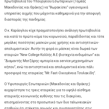
πρωτοβουλία του Υπουργείου Εσωτερικών (Τομέας
Μακεδονίας και Θράκης) να “θωρακίσει” υγειονομικά
υπηρεσίες αιχμής που μάχονται καθημερινά για την αποφυγή
διασποράς της πανδημίας.
O κ. Καράογλου είχε πραγματοποιήσει ανάλογη πρωτοβουλία
και κατά το πρώτο κύμα του κορωνοϊού, παραδίδοντας και τότε
μεγάλες ποσότητες μασκών μιας χρήσης και αντισηπτικών-
απολυμαντικών. Αυτήν τη φορά οι μάσκες είναι δωρεά των
εταιριών “New College Κολλής Α.Ε-βιοτεχνία ενδυμάτων” και
“Διαμαντής Ματζάρης-εμπορία και service μηχανημάτων
κήπου”, ενώ τα αντισηπτικά και απολυμαντικά είναι πάλι
προσφορά της εταιρείας “Mr. Fast-Οικογένεια Τσολακίδη”.
Ο Υφυπουργός Εσωτερικών (Μακεδονίας και Θράκης)
ευχαρίστησε τις τρεις εταιρείες για το υψηλό αίσθημα
εταιρικής κοινωνικής ευθύνης που τις διακρίνει,
επισημαίνοντας στο προσωπικό των δυο τελωνειακών
σταθμών ότι στέκεται αρωγός και συμπαραστάτης στις