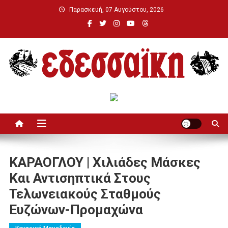
Μεταπηδήστε
Παρασκευή, 07 Αυγούστου, 2026
στο
περιεχόμενο
Εδεσσαϊκή
ΚΑΡΑΟΓΛΟΥ | Χιλιάδες Μάσκες
Και Αντισηπτικά Στους
Τελωνειακούς Σταθμούς
Ευζώνων-Προμαχώνα