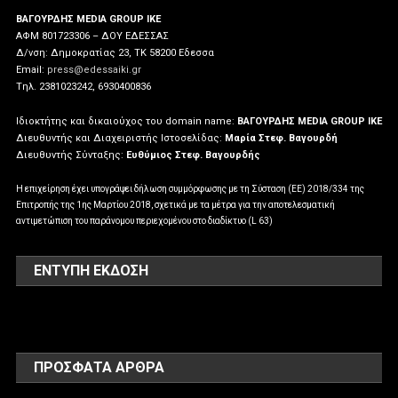
ΒΑΓΟΥΡΔΗΣ MEDIA GROUP IKE
ΑΦΜ 801723306 – ΔΟΥ ΕΔΕΣΣΑΣ
Δ/νση: Δημοκρατίας 23, ΤΚ 58200 Εδεσσα
Email:
press@edessaiki.gr
Tηλ. 2381023242, 6930400836
Ιδιοκτήτης και δικαιούχος του domain name:
ΒΑΓΟΥΡΔΗΣ MEDIA GROUP IKE
Διευθυντής και Διαχειριστής Ιστοσελίδας:
Μαρία Στεφ. Βαγουρδή
Διευθυντής Σύνταξης:
Ευθύμιος Στεφ. Βαγουρδής
Η επιχείρηση έχει υπογράψει δήλωση συμμόρφωσης με τη Σύσταση (ΕΕ) 2018/334 της
Επιτροπής της 1ης Μαρτίου 2018, σχετικά με τα μέτρα για την αποτελεσματική
αντιμετώπιση του παράνομου περιεχομένου στο διαδίκτυο (L 63)
ΕΝΤΥΠΗ ΕΚΔΟΣΗ
ΠΡΌΣΦΑΤΑ ΆΡΘΡΑ