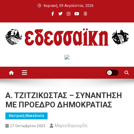
Μεταπηδήστε
Κυριακή, 09 Αυγούστου, 2026
στο
περιεχόμενο
Εδεσσαϊκή
Α. ΤΖΙΤΖΙΚΩΣΤΑΣ – ΣΥΝΑΝΤΗΣΗ
ΜΕ ΠΡΟΕΔΡΟ ΔΗΜΟΚΡΑΤΙΑΣ
Κεντρική Μακεδονία
Μαρία Βαγουρδή
27 Οκτωβρίου 2023