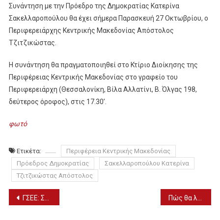
Συνάντηση με την Πρόεδρο της Δημοκρατίας Κατερίνα
Σακελλαροπούλου θα έχει σήμερα Παρασκευή 27 Οκτωβρίου, ο
Περιφερειάρχης Κεντρικής Μακεδονίας Απόστολος
Τζιτζικώστας.
Η συνάντηση θα πραγματοποιηθεί στο Κτίριο Διοίκησης της
Περιφέρειας Κεντρικής Μακεδονίας στο γραφείο του
Περιφερειάρχη (Θεσσαλονίκη, Βίλα Αλλατίνι, Β. Όλγας 198,
δεύτερος όροφος), στις 17.30’.
φωτό
Ετικέτα:
Περιφέρεια Κεντρικής Μακεδονίας
Πρόεδρος Δημοκρατίας
Σακελλαροπούλου Κατερίνα
Τζιτζικώστας Απόστολος
Πλοήγηση
ΓΣΕΕ: ΣΤΗΡΙΖΟΥΜΕ ΤΟΝ ΑΓΩΝΑ ΤΩΝ ΕΡΓΑΖΟΜΕΝΩΝ ΣΤΗΝ ΤΡΑΠΕΖΑ ΠΕΙΡΑΙΩΣ
Πώς θα λειτουργεί η αγορά στο Νομό μας – Το χειμερινό ωράριο ανακοίνωσε η ΟΕΒΕΣ Ν. Πέλλας
άρθρων