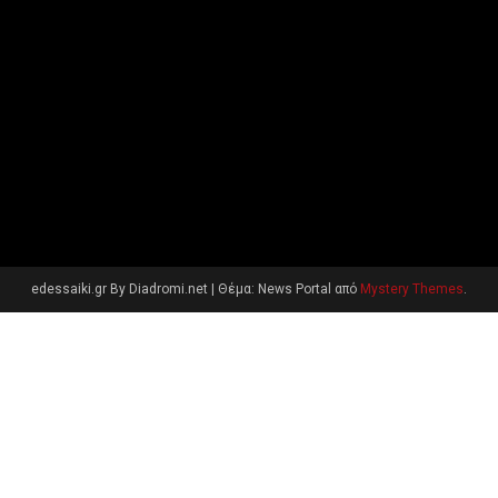
edessaiki.gr By Diadromi.net
|
Θέμα: News Portal από
Mystery Themes
.