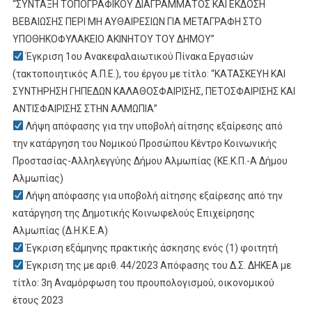
“ΣΥΝΤΑΞΗ ΤΟΠΟΓΡΑΦΙΚΟΥ ΔΙΑΓΡΑΜΜΑΤΟΣ ΚΑΙ ΕΚΔΟΣΗ
ΒΕΒΑΙΩΣΗΣ ΠΕΡΙ ΜΗ ΑΥΘΑΙΡΕΣΙΩΝ ΓΙΑ ΜΕΤΑΓΡΑΦΗ ΣΤΟ
ΥΠΟΘΗΚΟΦΥΛΑΚΕΙΟ ΑΚΙΝΗΤΟΥ ΤΟΥ ΔΗΜΟΥ”
Έγκριση 1ου Ανακεφαλαιωτικού Πίνακα Εργασιών
(τακτοποιητικός Α.Π.Ε.), του έργου με τίτλο: “ΚΑΤΑΣΚΕΥΗ ΚΑΙ
ΣΥΝΤΗΡΗΣΗ ΓΗΠΕΔΩΝ ΚΑΛΑΘΟΣΦΑΙΡΙΣΗΣ, ΠΕΤΟΣΦΑΙΡΙΣΗΣ ΚΑΙ
ΑΝΤΙΣΦΑΙΡΙΣΗΣ ΣΤΗΝ ΑΛΜΩΠΙΑ”
Λήψη απόφασης για την υποβολή αίτησης εξαίρεσης από
την κατάργηση του Νομικού Προσώπου Κέντρο Κοινωνικής
Προστασίας-Αλληλεγγύης Δήμου Αλμωπίας (ΚΕ.Κ.Π.-Α Δήμου
Αλμωπίας)
Λήψη απόφασης για υποβολή αίτησης εξαίρεσης από την
κατάργηση της Δημοτικής Κοινωφελούς Επιχείρησης
Αλμωπίας (Δ.Η.Κ.Ε.Α)
Έγκριση εξάμηνης πρακτικής άσκησης ενός (1) φοιτητή
Έγκριση της με αριθ. 44/2023 Απόφaσης του Δ.Σ. ΔΗΚΕΑ με
τίτλο: 3η Αναμόρφωση του προυπολογισμού, οικονομικού
έτους 2023