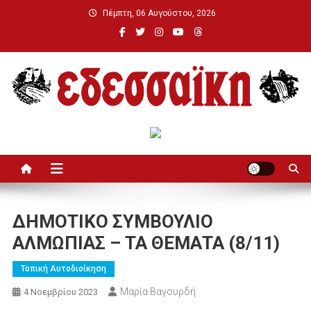
Μεταπηδήστε
Πέμπτη, 06 Αυγούστου, 2026
στο
περιεχόμενο
Εδεσσαϊκή
ΔΗΜΟΤΙΚΟ ΣΥΜΒΟΥΛΙΟ
ΑΛΜΩΠΙΑΣ – ΤΑ ΘΕΜΑΤΑ (8/11)
Τοπική Αυτοδιοίκηση
Μαρία Βαγουρδή
4 Νοεμβρίου 2023