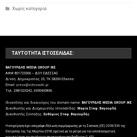
Χωρίς κατηγορία
ΤΑΥΤΌΤΗΤΑ ΙΣΤΟΣΕΛΊΔΑΣ:
ΒΑΓΟΥΡΔΗΣ MEDIA GROUP IKE
ΑΦΜ 801723306 – ΔΟΥ ΕΔΕΣΣΑΣ
Δ/νση: Δημοκρατίας 23, ΤΚ 58200 Εδεσσα
Email:
press@edessaiki.gr
Tηλ. 2381023242, 6930400836
Ιδιοκτήτης και δικαιούχος του domain name:
ΒΑΓΟΥΡΔΗΣ MEDIA GROUP IKE
Διευθυντής και Διαχειριστής Ιστοσελίδας:
Μαρία Στεφ. Βαγουρδή
Διευθυντής Σύνταξης:
Ευθύμιος Στεφ. Βαγουρδής
Η επιχείρηση έχει υπογράψει δήλωση συμμόρφωσης με τη Σύσταση (ΕΕ) 2018/334 της
Επιτροπής της 1ης Μαρτίου 2018, σχετικά με τα μέτρα για την αποτελεσματική
αντιμετώπιση του παράνομου περιεχομένου στο διαδίκτυο (L 63)