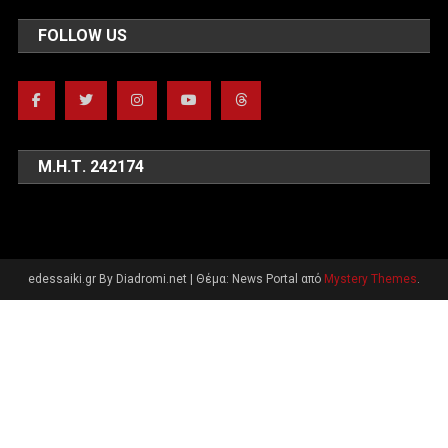
FOLLOW US
Μ.Η.Τ. 242174
edessaiki.gr By Diadromi.net
|
Θέμα: News Portal από
Mystery Themes
.