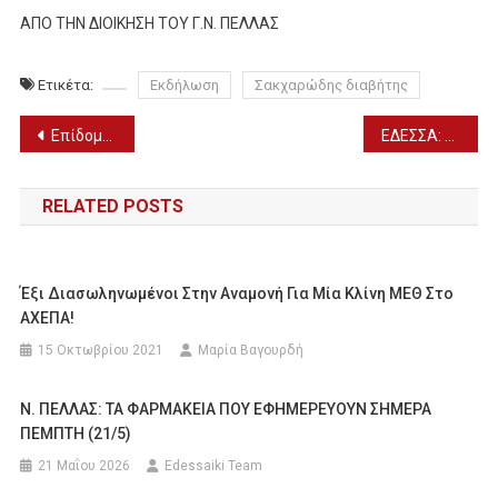
ΑΠΟ ΤΗΝ ΔΙΟΙΚΗΣΗ ΤΟΥ Γ.Ν. ΠΕΛΛΑΣ
Ετικέτα:
Εκδήλωση
Σακχαρώδης διαβήτης
Πλοήγηση
Eπίδομα θέρμανσης: Τα ποσά, οι δικαιούχοι και η διαδικασία
ΕΔΕΣΣΑ: Σύναξη με τον Μητροπολίτη Ναυπάκτου π. Ιερόθεο (11/11)
άρθρων
RELATED POSTS
Έξι Διασωληνωμένοι Στην Αναμονή Για Μία Κλίνη ΜΕΘ Στο
ΑΧΕΠΑ!
15 Οκτωβρίου 2021
Μαρία Βαγουρδή
Ν. ΠΕΛΛΑΣ: ΤΑ ΦΑΡΜΑΚΕΙΑ ΠΟΥ ΕΦΗΜΕΡΕΥΟΥΝ ΣΗΜΕΡΑ
ΠΕΜΠΤΗ (21/5)
21 Μαΐου 2026
Edessaiki Team