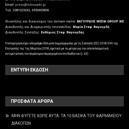
Email:
press@edessaiki.gr
Tηλ. 2381023242, 6930400836
Ιδιοκτήτης και δικαιούχος του domain name:
ΒΑΓΟΥΡΔΗΣ MEDIA GROUP IKE
Διευθυντής και Διαχειριστής Ιστοσελίδας:
Μαρία Στεφ. Βαγουρδή
Διευθυντής Σύνταξης:
Ευθύμιος Στεφ. Βαγουρδής
Η επιχείρηση έχει υπογράψει δήλωση συμμόρφωσης με τη Σύσταση (ΕΕ) 2018/334 της
Επιτροπής της 1ης Μαρτίου 2018, σχετικά με τα μέτρα για την αποτελεσματική
αντιμετώπιση του παράνομου περιεχομένου στο διαδίκτυο (L 63)
ΕΝΤΥΠΗ ΕΚΔΟΣΗ
ΠΡΌΣΦΑΤΑ ΆΡΘΡΑ
ΜΗΝ ΦΥΓΕΤΕ ΧΩΡΙΣ ΑΥΤΑ: ΤΑ 10 ΒΑΣΙΚΑ ΤΟΥ ΦΑΡΜΑΚΕΙΟΥ
ΔΙΑΚΟΠΩΝ