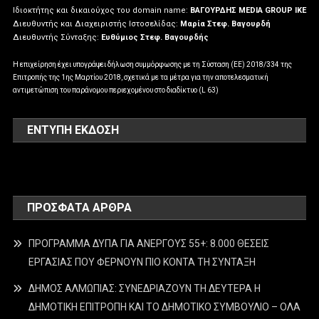
Ιδιοκτήτης και δικαιούχος του domain name:
ΒΑΓΟΥΡΔΗΣ MEDIA GROUP IKE
Διευθυντής και Διαχειριστής Ιστοσελίδας:
Μαρία Στεφ. Βαγουρδή
Διευθυντής Σύνταξης:
Ευθύμιος Στεφ. Βαγουρδής
Η επιχείρηση έχει υπογράψει δήλωση συμμόρφωσης με τη Σύσταση (ΕΕ) 2018/334 της
Επιτροπής της 1ης Μαρτίου 2018, σχετικά με τα μέτρα για την αποτελεσματική
αντιμετώπιση του παράνομου περιεχομένου στο διαδίκτυο (L 63)
ΕΝΤΥΠΗ ΕΚΔΟΣΗ
ΠΡΌΣΦΑΤΑ ΆΡΘΡΑ
ΠΡΟΓΡΑΜΜΑ ΔΥΠΑ ΓΙΑ ΑΝΕΡΓΟΥΣ 55+: 8.000 ΘΕΣΕΙΣ
ΕΡΓΑΣΙΑΣ ΠΟΥ ΦΕΡΝΟΥΝ ΠΙΟ ΚΟΝΤΑ ΤΗ ΣΥΝΤΑΞΗ
ΔΗΜΟΣ ΑΛΜΩΠΙΑΣ: ΣΥΝΕΔΡΙΑΖΟΥΝ ΤΗ ΔΕΥΤΕΡΑ H
ΔΗΜΟΤΙΚΗ ΕΠΙΤΡΟΠΗ ΚΑΙ ΤΟ ΔΗΜΟΤΙΚΟ ΣΥΜΒΟΥΛΙΟ – ΟΛΑ