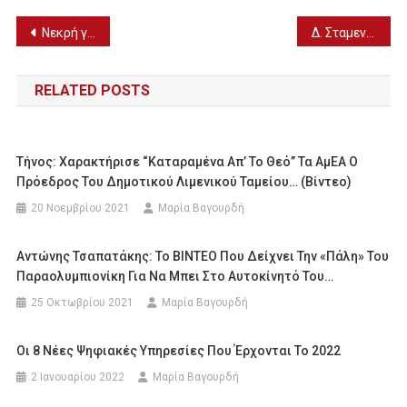
Πλοήγηση
Νεκρή γυναίκα από φωτιά μέσα στο σπίτι της
Δ. Σταμενίτης: Ενημέρωση για την πορεία του Φράγματος του Αλμωπαίου
άρθρων
RELATED POSTS
Τήνος: Χαρακτήρισε “καταραμένα Απ’ Το Θεό” Τα ΑμΕΑ Ο
Πρόεδρος Του Δημοτικού Λιμενικού Ταμείου… (βίντεο)
20 Νοεμβρίου 2021
Μαρία Βαγουρδή
Αντώνης Τσαπατάκης: Το ΒΙΝΤΕΟ Που Δείχνει Την «πάλη» Του
Παραολυμπιονίκη Για Να Μπει Στο Αυτοκίνητό Του…
25 Οκτωβρίου 2021
Μαρία Βαγουρδή
Οι 8 Νέες Ψηφιακές Υπηρεσίες Που Έρχονται Το 2022
2 Ιανουαρίου 2022
Μαρία Βαγουρδή