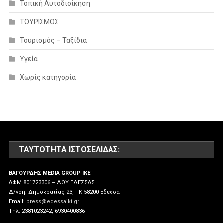
Τοπική Αυτοδιοίκηση
ΤΟΥΡΙΣΜΟΣ
Τουρισμός – Ταξίδια
Υγεία
Χωρίς κατηγορία
ΤΑΥΤΌΤΗΤΑ ΙΣΤΟΣΕΛΊΔΑΣ:
ΒΑΓΟΥΡΔΗΣ MEDIA GROUP IKE
ΑΦΜ 801723306 – ΔΟΥ ΕΔΕΣΣΑΣ
Δ/νση: Δημοκρατίας 23, ΤΚ 58200 Εδεσσα
Email:
press@edessaiki.gr
Tηλ. 2381023242, 6930400836