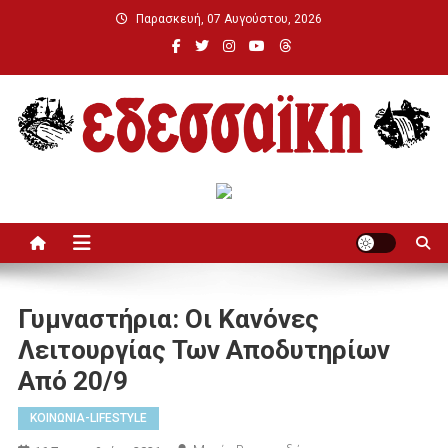
Μεταπηδήστε
Παρασκευή, 07 Αυγούστου, 2026
στο
περιεχόμενο
Εδεσσαϊκή
Γυμναστήρια: Οι Κανόνες
Λειτουργίας Των Αποδυτηρίων
Από 20/9
ΚΟΙΝΩΝΙΑ-LIFESTYLE