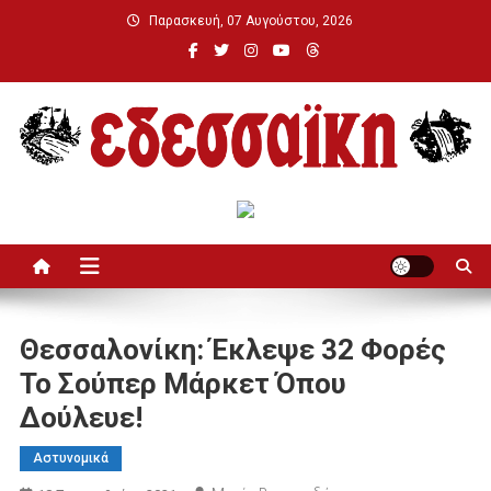
Μεταπηδήστε
Παρασκευή, 07 Αυγούστου, 2026
στο
περιεχόμενο
Εδεσσαϊκή
Θεσσαλονίκη: Έκλεψε 32 Φορές
Το Σούπερ Μάρκετ Όπου
Δούλευε!
Αστυνομικά