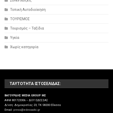
Συνεντέυξεις
Τοπική Αυτοδιοίκηση
ΤΟΥΡΙΣΜΟΣ
Τουρισμός – Ταξίδια
Υγεία
Χωρίς κατηγορία
ΤΑΥΤΌΤΗΤΑ ΙΣΤΟΣΕΛΊΔΑΣ:
ΒΑΓΟΥΡΔΗΣ MEDIA GROUP IKE
ΑΦΜ 801723306 – ΔΟΥ ΕΔΕΣΣΑΣ
Δ/νση: Δημοκρατίας 23, ΤΚ 58200 Εδεσσα
Email:
press@edessaiki.gr