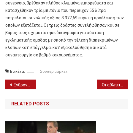
συνεργείο, βρέθηκαν πλήθος κλεμμένα εμπορεύματα και
κατασχέθηκαν τρία μπιτόνια που περιείχαν 55 λίτρα
πετρελαίου συνολικής αξίας 3.377,69 ευρώ, η προέλευση των
οποίων εξετάζεται. Οι τρεις δράστες συνελήφθησαν και σε
βάρος τους σχηματίστηκε δικογραφία για σύσταση
εγκληματικής ομάδας με σκοπό την τέλεση διακεκριμένων
κλοπών κατ’ επάγγελμα, κατ’ εξακολούθηση και κατά
συναυτουργία σε βαθμό κακουργήματος.
Ετικέτα:
Σούπερ μάρκετ
Πλοήγηση
Ενθρονίστηκε ο νέος Μητροπολίτης Γαλλίας, Δημήτριος
Οι αθλητικές μεταδόσεις του Σαββάτου (18/9)
άρθρων
RELATED POSTS