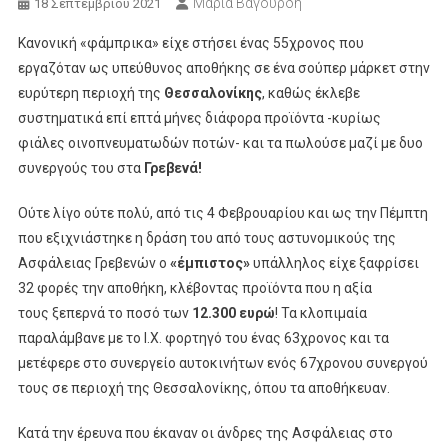
Μαρία Βαγουρδή
18 Σεπτεμβρίου 2021
Κανονική «φάμπρικα» είχε στήσει ένας 55χρονος που
εργαζόταν ως υπεύθυνος αποθήκης σε ένα σούπερ μάρκετ στην
ευρύτερη περιοχή της
Θεσσαλονίκης
, καθώς έκλεβε
συστηματικά επί επτά μήνες διάφορα προϊόντα -κυρίως
φιάλες οινοπνευματωδών ποτών- και τα πωλούσε μαζί με δυο
συνεργούς του στα
Γρεβενά!
Ούτε λίγο ούτε πολύ, από τις 4 Φεβρουαρίου και ως την Πέμπτη
που εξιχνιάστηκε η δράση του από τους αστυνομικούς της
Ασφάλειας Γρεβενών ο
«έμπιστος»
υπάλληλος είχε ξαφρίσει
32 φορές την αποθήκη, κλέβοντας προϊόντα που η αξία
τους ξεπερνά το ποσό των
12.300 ευρώ
! Τα κλοπιμαία
παραλάμβανε με το Ι.Χ. φορτηγό του ένας 63χρονος και τα
μετέφερε στο συνεργείο αυτοκινήτων ενός 67χρονου συνεργού
τους σε περιοχή της Θεσσαλονίκης, όπου τα αποθήκευαν.
Κατά την έρευνα που έκαναν οι άνδρες της Ασφάλειας στο