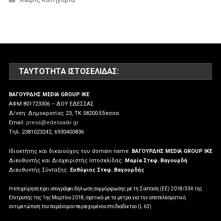
ΤΑΥΤΌΤΗΤΑ ΙΣΤΟΣΕΛΊΔΑΣ:
ΒΑΓΟΥΡΔΗΣ MEDIA GROUP IKE
ΑΦΜ 801723306 – ΔΟΥ ΕΔΕΣΣΑΣ
Δ/νση: Δημοκρατίας 23, ΤΚ 58200 Εδεσσα
Email:
press@edessaiki.gr
Tηλ. 2381023242, 6930400836
Ιδιοκτήτης και δικαιούχος του domain name:
ΒΑΓΟΥΡΔΗΣ MEDIA GROUP IKE
Διευθυντής και Διαχειριστής Ιστοσελίδας:
Μαρία Στεφ. Βαγουρδή
Διευθυντής Σύνταξης:
Ευθύμιος Στεφ. Βαγουρδής
Η επιχείρηση έχει υπογράψει δήλωση συμμόρφωσης με τη Σύσταση (ΕΕ) 2018/334 της
Επιτροπής της 1ης Μαρτίου 2018, σχετικά με τα μέτρα για την αποτελεσματική
αντιμετώπιση του παράνομου περιεχομένου στο διαδίκτυο (L 63)