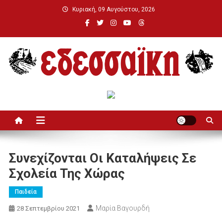
Μεταπηδήστε
Κυριακή, 09 Αυγούστου, 2026
στο
περιεχόμενο
Εδεσσαϊκή
Συνεχίζονται Οι Καταλήψεις Σε
Σχολεία Της Χώρας
Παιδεία
Μαρία Βαγουρδή
28 Σεπτεμβρίου 2021