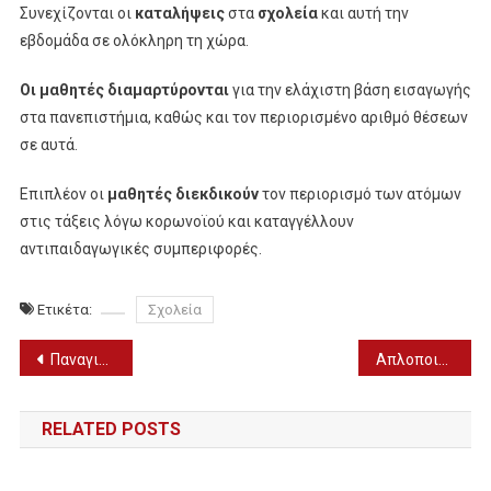
Συνεχίζονται οι
καταλήψεις
στα
σχολεία
και αυτή την
εβδομάδα σε ολόκληρη τη χώρα.
Οι μαθητές διαμαρτύρονται
για την ελάχιστη βάση εισαγωγής
στα πανεπιστήμια, καθώς και τον περιορισμένο αριθμό θέσεων
σε αυτά.
Επιπλέον οι
μαθητές διεκδικούν
τον περιορισμό των ατόμων
στις τάξεις λόγω κορωνοϊού και καταγγέλλουν
αντιπαιδαγωγικές συμπεριφορές.
Ετικέτα:
Σχολεία
Πλοήγηση
Παναγιώτης Αρκουμανέας: “Οργιο” φημών για την παραίτηση…
Απλοποιούνται οι διαδικασίες για την κοπή ή κλάδευση δέντρων από κήπους και αυλές
άρθρων
RELATED POSTS