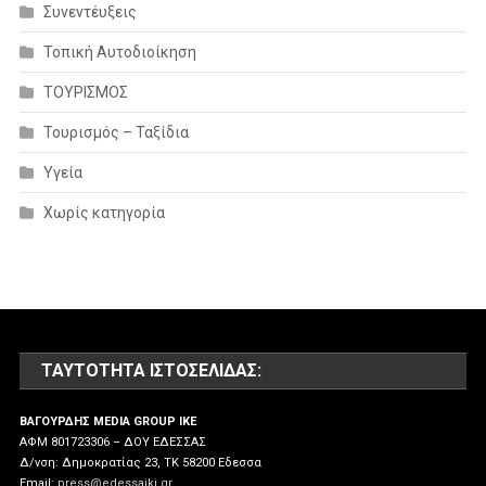
Συνεντέυξεις
Τοπική Αυτοδιοίκηση
ΤΟΥΡΙΣΜΟΣ
Τουρισμός – Ταξίδια
Υγεία
Χωρίς κατηγορία
ΤΑΥΤΌΤΗΤΑ ΙΣΤΟΣΕΛΊΔΑΣ:
ΒΑΓΟΥΡΔΗΣ MEDIA GROUP IKE
ΑΦΜ 801723306 – ΔΟΥ ΕΔΕΣΣΑΣ
Δ/νση: Δημοκρατίας 23, ΤΚ 58200 Εδεσσα
Email:
press@edessaiki.gr