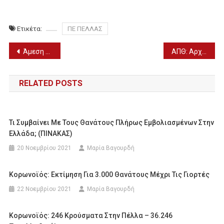
Ετικέτα:
ΠΕ ΠΕΛΛΑΣ
Πλοήγηση
Άμεση λύση για το εποχικό επίδομα ζητούν οι εργαζόμενοι στον πολιτισμό
ΑΠΘ: Αρχές Οκτώβρη επιστρέφουν οι φοιτητές στα αμφιθέατρα
άρθρων
RELATED POSTS
Τι Συμβαίνει Με Τους Θανάτους Πλήρως Εμβολιασμένων Στην
Ελλάδα; (ΠΙΝΑΚΑΣ)
20 Νοεμβρίου 2021
Μαρία Βαγουρδή
Κορωνοϊός: Εκτίμηση Για 3.000 Θανάτους Μέχρι Τις Γιορτές
22 Νοεμβρίου 2021
Μαρία Βαγουρδή
Κορωνοϊός: 246 Κρούσματα Στην Πέλλα – 36.246