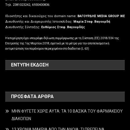
Tηλ. 2381023242, 6930400836
Ιδιοκτήτης και δικαιούχος του domain name:
ΒΑΓΟΥΡΔΗΣ MEDIA GROUP IKE
Διευθυντής και Διαχειριστής Ιστοσελίδας:
Μαρία Στεφ. Βαγουρδή
Διευθυντής Σύνταξης:
Ευθύμιος Στεφ. Βαγουρδής
Η επιχείρηση έχει υπογράψει δήλωση συμμόρφωσης με τη Σύσταση (ΕΕ) 2018/334 της
Επιτροπής της 1ης Μαρτίου 2018, σχετικά με τα μέτρα για την αποτελεσματική
αντιμετώπιση του παράνομου περιεχομένου στο διαδίκτυο (L 63)
ΕΝΤΥΠΗ ΕΚΔΟΣΗ
ΠΡΌΣΦΑΤΑ ΆΡΘΡΑ
ΜΗΝ ΦΥΓΕΤΕ ΧΩΡΙΣ ΑΥΤΑ: ΤΑ 10 ΒΑΣΙΚΑ ΤΟΥ ΦΑΡΜΑΚΕΙΟΥ
ΔΙΑΚΟΠΩΝ
13 ΧΡΟΝΙΑ ΜΑΚΡΙΑ ΑΠΟ ΤΗΝ ΑΝΟΙΑ: ΤΙ ΠΡΕΠΕΙ ΝΑ