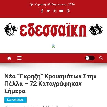
Μεταπηδήστε
Κυριακή, 09 Αυγούστου, 2026
στο
περιεχόμενο
Εδεσσαϊκή
Νέα “έκρηξη” Κρουσμάτων Στην
Πέλλα – 72 Καταγράφηκαν
Σήμερα
ΚΟΡΩΝΟΪΟΣ