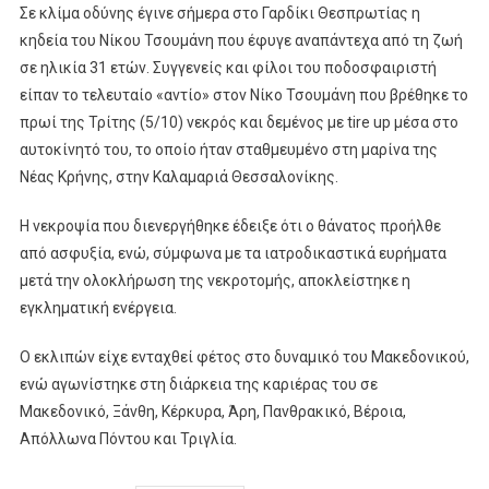
Σε κλίμα οδύνης έγινε σήμερα στο Γαρδίκι Θεσπρωτίας η
κηδεία του Νίκου Τσουμάνη που έφυγε αναπάντεχα από τη ζωή
σε ηλικία 31 ετών. Συγγενείς και φίλοι του ποδοσφαιριστή
είπαν το τελευταίο «αντίο» στον Νίκο Τσουμάνη που βρέθηκε το
πρωί της Τρίτης (5/10) νεκρός και δεμένος με tire up μέσα στο
αυτοκίνητό του, το οποίο ήταν σταθμευμένο στη μαρίνα της
Νέας Κρήνης, στην Καλαμαριά Θεσσαλονίκης.
Η νεκροψία που διενεργήθηκε έδειξε ότι ο θάνατος προήλθε
από ασφυξία, ενώ, σύμφωνα με τα ιατροδικαστικά ευρήματα
μετά την ολοκλήρωση της νεκροτομής, αποκλείστηκε η
εγκληματική ενέργεια.
Ο εκλιπών είχε ενταχθεί φέτος στο δυναμικό του Μακεδονικού,
ενώ αγωνίστηκε στη διάρκεια της καριέρας του σε
Μακεδονικό, Ξάνθη, Κέρκυρα, Άρη, Πανθρακικό, Βέροια,
Απόλλωνα Πόντου και Τριγλία.