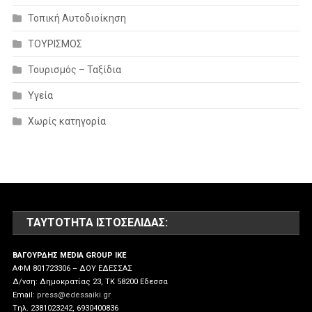
Τοπική Αυτοδιοίκηση
ΤΟΥΡΙΣΜΟΣ
Τουρισμός – Ταξίδια
Υγεία
Χωρίς κατηγορία
ΤΑΥΤΌΤΗΤΑ ΙΣΤΟΣΕΛΊΔΑΣ:
ΒΑΓΟΥΡΔΗΣ MEDIA GROUP IKE
ΑΦΜ 801723306 – ΔΟΥ ΕΔΕΣΣΑΣ
Δ/νση: Δημοκρατίας 23, ΤΚ 58200 Εδεσσα
Email:
press@edessaiki.gr
Tηλ. 2381023242, 6930400836