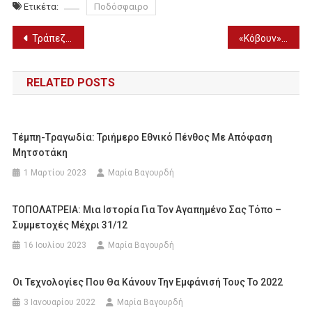
Ετικέτα:
Ποδόσφαιρο
Πλοήγηση
Τράπεζα Πειραιώς: Ξεκίνησε ο 7ος κύκλος του Project Future
«Κόβουν» τα τηλεφωνικά μηνύματα Κασιδιάρη από τη φυλακή
άρθρων
RELATED POSTS
Τέμπη-Tραγωδία: Τριήμερο Εθνικό Πένθος Με Απόφαση
Μητσοτάκη
1 Μαρτίου 2023
Μαρία Βαγουρδή
ΤΟΠΟΛΑΤΡΕΙΑ: Μια Ιστορία Για Τον Αγαπημένο Σας Τόπο –
Συμμετοχές Μέχρι 31/12
16 Ιουλίου 2023
Μαρία Βαγουρδή
Οι Τεχνολογίες Που Θα Κάνουν Την Εμφάνισή Τους Το 2022
3 Ιανουαρίου 2022
Μαρία Βαγουρδή