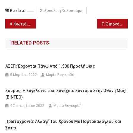
Ετικέτα:
Σεξουαλική Κακοποίηση
Πλοήγηση
Φωτιά στο Μάτι: Την παραπομπή 27 κατηγορουμένων προτείνει ο εισαγγελέας
Γ. Οικονόμου: «Διαφάνεια παντού – Η κυβέρνηση δεν έχει να φοβηθεί τίποτα»
άρθρων
RELATED POSTS
ΑΣΕΠ: Έρχονται Πάνω Από 1.500 Προσλήψεις
5 Μαρτίου 2022
Μαρία Βαγουρδή
Σασμός: Η Συγκλονιστική Συνέχεια Σύντομα Στην Οθόνη Μας!
(ΒΙΝΤΕΟ)
4 Σεπτεμβρίου 2022
Μαρία Βαγουρδή
Πρωτοχρονιά: Αλλαγή Του Χρόνου Με Πορτοκάλογλου Και
Σάττι