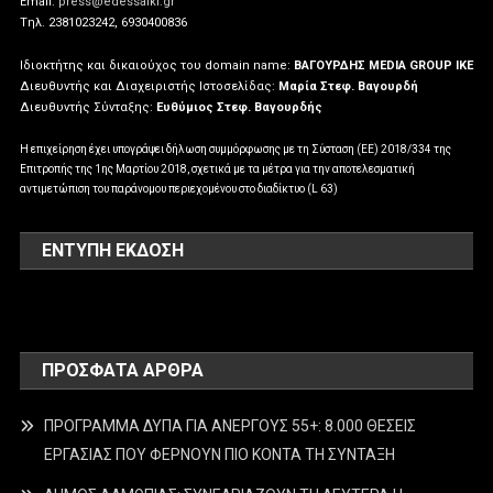
Email:
press@edessaiki.gr
Tηλ. 2381023242, 6930400836
Ιδιοκτήτης και δικαιούχος του domain name:
ΒΑΓΟΥΡΔΗΣ MEDIA GROUP IKE
Διευθυντής και Διαχειριστής Ιστοσελίδας:
Μαρία Στεφ. Βαγουρδή
Διευθυντής Σύνταξης:
Ευθύμιος Στεφ. Βαγουρδής
Η επιχείρηση έχει υπογράψει δήλωση συμμόρφωσης με τη Σύσταση (ΕΕ) 2018/334 της
Επιτροπής της 1ης Μαρτίου 2018, σχετικά με τα μέτρα για την αποτελεσματική
αντιμετώπιση του παράνομου περιεχομένου στο διαδίκτυο (L 63)
ΕΝΤΥΠΗ ΕΚΔΟΣΗ
ΠΡΌΣΦΑΤΑ ΆΡΘΡΑ
ΠΡΟΓΡΑΜΜΑ ΔΥΠΑ ΓΙΑ ΑΝΕΡΓΟΥΣ 55+: 8.000 ΘΕΣΕΙΣ
ΕΡΓΑΣΙΑΣ ΠΟΥ ΦΕΡΝΟΥΝ ΠΙΟ ΚΟΝΤΑ ΤΗ ΣΥΝΤΑΞΗ