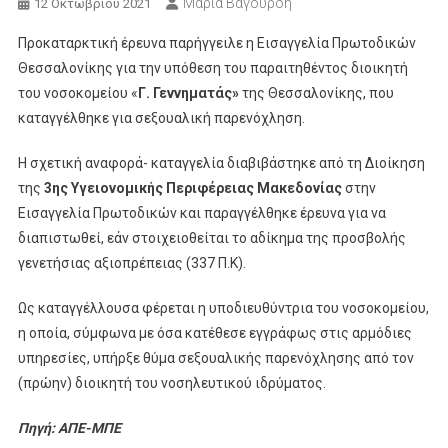
Μαρία Βαγουρδή
12 Οκτωβρίου 2021
Προκαταρκτική έρευνα παρήγγειλε η Εισαγγελία Πρωτοδικών
Θεσσαλονίκης για την υπόθεση του παραιτηθέντος διοικητή
του νοσοκομείου «
Γ. Γεννηματάς»
της Θεσσαλονίκης, που
καταγγέλθηκε για σεξουαλική παρενόχληση.
Η σχετική αναφορά- καταγγελία διαβιβάστηκε από τη Διοίκηση
της
3ης Υγειονομικής Περιφέρειας Μακεδονίας
στην
Εισαγγελία Πρωτοδικών και παραγγέλθηκε έρευνα για να
διαπιστωθεί, εάν στοιχειοθείται το αδίκημα της προσβολής
γενετήσιας αξιοπρέπειας (337 Π.Κ).
Ως καταγγέλλουσα φέρεται η υποδιευθύντρια του νοσοκομείου,
η οποία, σύμφωνα με όσα κατέθεσε εγγράφως στις αρμόδιες
υπηρεσίες, υπήρξε θύμα σεξουαλικής παρενόχλησης από τον
(πρώην) διοικητή του νοσηλευτικού ιδρύματος.
Πηγή: ΑΠΕ-ΜΠΕ