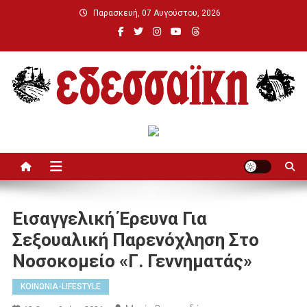
Μεταπηδήστε
Παρασκευή, 07 Αυγούστου, 2026
στο
περιεχόμενο
Εδεσσαϊκή
Εισαγγελική Έρευνα Για
Σεξουαλική Παρενόχληση Στο
Νοσοκομείο «Γ. Γεννηματάς»
ΚΟΙΝΩΝΙΑ-LIFESTYLE