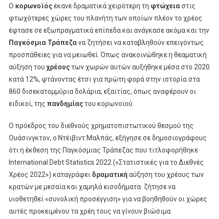
Ο
κορωνοϊός
έκανε δραματικά χειρότερη τη
φτώχεια
στις
φτωχότερες χώρες του πλανήτη των οποίων πλέον το χρέος
έφτασε σε εξωπραγματικά επίπεδα και ανάγκασε ακόμα και την
Παγκόσμια Τράπεζα
να ζητήσει να καταβληθούν επειγόντως
προσπάθειες για να μειωθεί. Όπως ανακοινώθηκε η θεαματική
αύξηση του
χρέους
των χωρών αυτών αυξήθηκε μέσα στο 2020
κατά 12%, φτάνοντας έτσι για πρώτη φορά στην ιστορία στα
860 δισεκατομμύρια δολάρια, εξαιτίας, όπως αναφέρουν οι
ειδικοί, της
πανδημίας
του κορωνοϊού.
Ο πρόεδρος του διεθνούς χρηματοπιστωτικού θεσμού της
Ουάσινγκτον, ο Ντέιβιντ Μαλπάς, εξήγησε σε δημοσιογράφους
ότι η έκθεση της Παγκόσμιας Τράπεζας που τιτλοφορήθηκε
International Debt Statistics 2022 («Στατιστικές για το Διεθνές
Χρέος 2022») καταγράφει
δραματική
αύξηση του χρέους των
κρατών με μεσαία και χαμηλά εισοδήματα· ζήτησε να
υιοθετηθεί «συνολική προσέγγιση» για να βοηθηθούν οι χώρες
αυτές προκειμένου τα χρέη τους να γίνουν βιώσιμα.