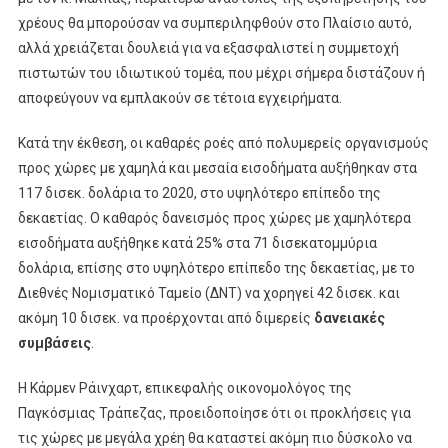
χρέους θα μπορούσαν να συμπεριληφθούν στο Πλαίσιο αυτό,
αλλά χρειάζεται δουλειά για να εξασφαλιστεί η συμμετοχή
πιστωτών του ιδιωτικού τομέα, που μέχρι σήμερα διστάζουν ή
αποφεύγουν να εμπλακούν σε τέτοια εγχειρήματα.
Κατά την έκθεση, οι καθαρές ροές από πολυμερείς οργανισμούς
προς χώρες με χαμηλά και μεσαία εισοδήματα αυξήθηκαν στα
117 δισεκ. δολάρια το 2020, στο υψηλότερο επίπεδο της
δεκαετίας. Ο καθαρός δανεισμός προς χώρες με χαμηλότερα
εισοδήματα αυξήθηκε κατά 25% στα 71 δισεκατομμύρια
δολάρια, επίσης στο υψηλότερο επίπεδο της δεκαετίας, με το
Διεθνές Νομισματικό Ταμείο (ΔΝΤ) να χορηγεί 42 δισεκ. και
ακόμη 10 δισεκ. να προέρχονται από διμερείς
δανειακές
συμβάσεις
.
Η Κάρμεν Ράινχαρτ, επικεφαλής οικονομολόγος της
Παγκόσμιας Τράπεζας, προειδοποίησε ότι οι προκλήσεις για
τις χώρες με μεγάλα χρέη θα καταστεί ακόμη πιο δύσκολο να