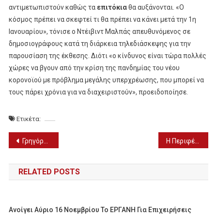
αντιμετωπιστούν καθώς τα
επιτόκια
θα αυξάνονται. «Ο
κόσμος πρέπει να σκεφτεί τι θα πρέπει να κάνει μετά την 1η
Ιανουαρίου», τόνισε ο Ντέιβιντ Μαλπάς απευθυνόμενος σε
δημοσιογράφους κατά τη διάρκεια τηλεδιάσκεψης για την
παρουσίαση της έκθεσης. Διότι «ο κίνδυνος είναι τώρα πολλές
χώρες να βγουν από την κρίση της πανδημίας του νέου
κορονοϊού με πρόβλημα μεγάλης υπερχρέωσης, που μπορεί να
τους πάρει χρόνια για να διαχειριστούν», προειδοποίησε.
Ετικέτα:
Πλοήγηση
Γρηγόρης Πετράκος: Η απάντησή του σε όσους «αγαθόψυχους» δε θέλουν να δουλεύει ούτε με rapid test!
Η Περιφέρεια Κ. Μακεδονίας τιμά τη Διεθνή Ημέρα του «Λευκού Μπαστουνιού»
άρθρων
RELATED POSTS
Ανοίγει Αύριο 16 Νοεμβρίου Το ΕΡΓΑΝΗ Για Επιχειρήσεις