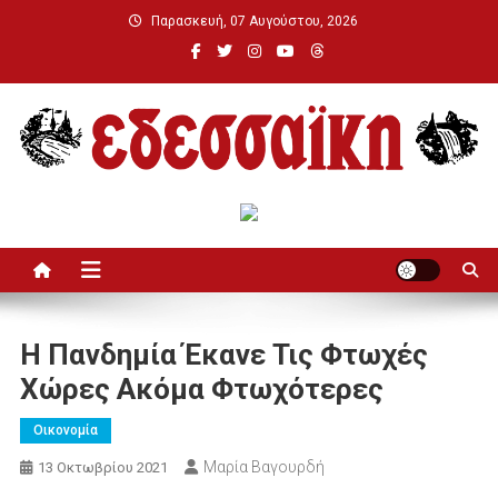
Μεταπηδήστε
Παρασκευή, 07 Αυγούστου, 2026
στο
περιεχόμενο
Εδεσσαϊκή
Η Πανδημία Έκανε Τις Φτωχές
Χώρες Ακόμα Φτωχότερες
Οικονομία
Μαρία Βαγουρδή
13 Οκτωβρίου 2021