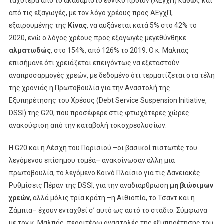
ταχύτερα από το ακαθάριστο εθνικό προϊόν (ΑΕγχΠ) καθώς και
από τις εξαγωγές, με τον λόγο χρέους προς ΑΕγχΠ,
εξαιρουμένης της
Κίνας
, να αυξάνεται κατά 5% στο 42% το
2020, ενώ ο λόγος χρέους προς εξαγωγές μεγεθύνθηκε
αλματωδώς
, στο 154%, από 126% το 2019. Ο κ. Μαλπάς
επισήμανε ότι χρειάζεται επειγόντως να εξεταστούν
αναπροσαρμογές χρεών, με δεδομένο ότι τερματίζεται στα τέλη
της χρονιάς η Πρωτοβουλία για την Αναστολή της
Εξυπηρέτησης του Χρέους (Debt Service Suspension Initiative,
DSSI) της G20, που προσέφερε στις φτωχότερες χώρες
ανακούφιση από την καταβολή τοκοχρεολυσίων.
Η G20 και η Λέσχη του Παρισιού –οι βασικοί πιστωτές του
λεγόμενου επίσημου τομέα– ανακοίνωσαν άλλη μια
πρωτοβουλία, το λεγόμενο Κοινό Πλαίσιο για τις Δανειακές
Ρυθμίσεις Πέραν της DSSI, για την αναδιάρθρωση
μη βιώσιμων
χρεών
, αλλά μόλις τρία κράτη –η Αιθιοπία, το Τσαντ και η
Ζάμπια– έχουν ενταχθεί σ’ αυτό ως αυτό το στάδιο. Σύμφωνα
με τον κ. Μαλπάς, περαιτέρω αναστολές της εξυπηρέτησης του