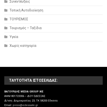
Συνεντέυξεις
Τοπική Αυτοδιοίκηση
ΤΟΥΡΙΣΜΟΣ
Τουρισμός – Ταξίδια
Υγεία
Χωρίς κατηγορία
ΤΑΥΤΌΤΗΤΑ ΙΣΤΟΣΕΛΊΔΑΣ:
ΒΑΓΟΥΡΔΗΣ MEDIA GROUP IKE
ΑΦΜ 801723306 – ΔΟΥ ΕΔΕΣΣΑΣ
Δ/νση: Δημοκρατίας 23, ΤΚ 58200 Εδεσσα
Email:
press@edessaiki.gr