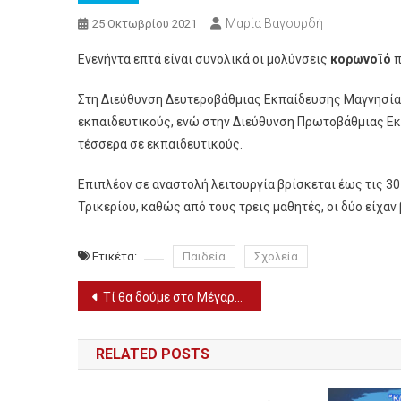
Μαρία Βαγουρδή
25 Οκτωβρίου 2021
Ενενήντα επτά είναι συνολικά οι μολύνσεις
κορωνοϊό
π
Στη Διεύθυνση Δευτεροβάθμιας Εκπαίδευσης Μαγνησί
εκπαιδευτικούς, ενώ στην Διεύθυνση Πρωτοβάθμιας Εκ
τέσσερα σε εκπαιδευτικούς.
Επιπλέον σε αναστολή λειτουργία βρίσκεται έως τις 30
Τρικερίου, καθώς από τους τρεις μαθητές, οι δύο είχαν 
Ετικέτα:
Παιδεία
Σχολεία
Πλοήγηση
Τί θα δούμε στο Μέγαρο Μουσικής Θεσσαλονίκης τον Νοέμβριο
άρθρων
RELATED POSTS