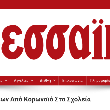
ες
Αγγελίες
Διεθνή
Επικοινωνία
Πληροφορίε
ων Από Κορωνοϊό Στα Σχολεία