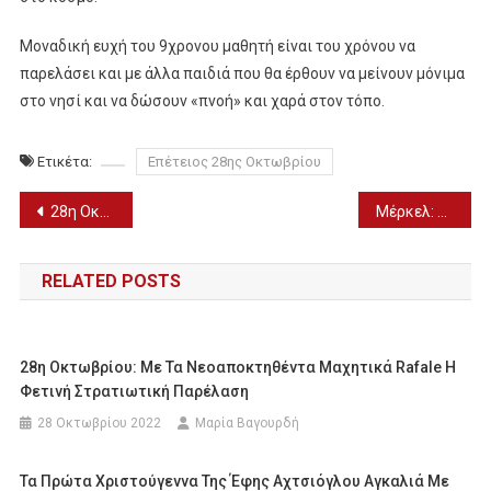
Μοναδική ευχή του 9χρονου μαθητή είναι του χρόνου να
παρελάσει και με άλλα παιδιά που θα έρθουν να μείνουν μόνιμα
στο νησί και να δώσουν «πνοή» και χαρά στον τόπο.
Ετικέτα:
Επέτειος 28ης Οκτωβρίου
Πλοήγηση
28η Οκτωβρίου-Θεσσαλονίκη: Έκλεψε την παράσταση η πτώση των αλεξιπτωτιστών στην στρατιωτική παρέλαση (Βίντεο)
Μέρκελ: Από τις πιο μισητές γυναίκες στην Ελλάδα
άρθρων
RELATED POSTS
28η Οκτωβρίου: Με Τα Νεοαποκτηθέντα Μαχητικά Rafale Η
Φετινή Στρατιωτική Παρέλαση
28 Οκτωβρίου 2022
Μαρία Βαγουρδή
Τα Πρώτα Χριστούγεννα Της Έφης Αχτσιόγλου Αγκαλιά Με