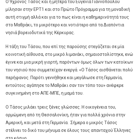
Ο 9χρονος Τάσος και η μητέρα του Ευγενία Γιαννοπούλου
μίλησαν στην ΕΡΤ1 και στο Πρώτο Πρόγραμμα για τη μοναδική
αυτή στιγμή αλλά και για το πως είναι η καθημερινότητά τους
στο Μαθράκι, το μικρότερο και νοτιότερο από τα Διαπόντια
νησιά βορειοδυτικά της Κέρκυρας.
Η τάξη του Τάσου, που επί της παρούσης στεγάζεται σε μία
κοινοτική αίθουσα, στο μικρό λιμανάκι, σημαιοστολίστηκε, ενώ
έγινε και μια μικρή γιορτή, παρόντων όμως όλων των κατοίκων
του νησιού που συμμετείχαν ενεργά. «Ο Τάσος αισθάνεται πολύ
περήφανος. Παρότι γεννήθηκε και μεγάλωσε στη Γερμανία,
εντούτοις αγάπησε το Μαθράκι σαν τον τόπο του» ανέφερε
συγκινημένη στο ΑΠΕ-ΜΠΕ, η μαμά του.
Ο Τάσος μιλάει τρεις ξένες γλώσσες. Η οικογένεια του,
ορμώμενη από τη Θεσσαλονίκη, ήταν για πολλά χρόνια στην
Αμερική, και μετά στη Γερμανία. Σήμερα ο μικρός Τάσος
στέλνει το δικό του μήνυμα σε όλους τους απανταχού Έλληνες
στο κόσμο.