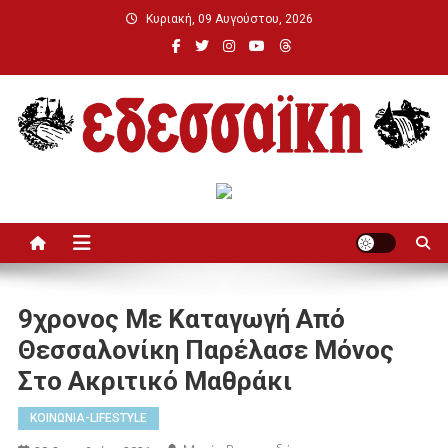
Μεταπηδήστε
Κυριακή, 09 Αυγούστου, 2026
στο
περιεχόμενο
Εδεσσαϊκή
9χρονος Με Καταγωγή Από
Θεσσαλονίκη Παρέλασε Μόνος
Στο Ακριτικό Μαθράκι
ΚΟΙΝΩΝΙΑ-LIFESTYLE