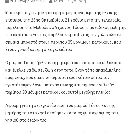
Μαρία Βαγουρδή
28 Οκτωβρίου 2021
Ιδιαίτερα συγκινητική στιγμή σήμερα, ανήμερα της εθνικής
επετείου της 28ης Οκτωβρίου, 21 χρόνια μετά την τελευταία
παρέλαση στο Μαθράκι, ο 9χρονος Τάσος, ο μοναδικός μαθητής
του ακριτικού νησιού, παρέλασε κρατώντας την γαλανόλευκη
σημαία, μπροστά στους περίπου 35 μόνιμους κατοίκους, που
έχουν γίνει δεύτερη οικογένειά του.
Ο μικρός Τάσος ήρθε με τη μητέρα του στο νησί το καλοκαίρι
και έμελλε να δώσει ζωή στον τόπο. Έναν τόπο απαράμιλλης
ομορφιάς, που όμως οι περισσότεροι κάτοικοί του τον
εγκατέλειψαν λόγω μετανάστευσης και σήμερα αριθμούν
περίπου 30 μόνιμοι κάτοικοι και αυτοί μεγάλης ηλικίας.
Αφορμή για τη μετεγκατάσταση του μικρού Τάσου και της
μητέρας του στο νησί στάθηκαν κάποιες φωτογραφίες του
νησιού στο διαδίκτυο.