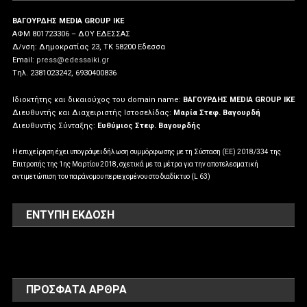
ΒΑΓΟΥΡΔΗΣ MEDIA GROUP IKE
ΑΦΜ 801723306 – ΔΟΥ ΕΔΕΣΣΑΣ
Δ/νση: Δημοκρατίας 23, ΤΚ 58200 Εδεσσα
Email:
press@edessaiki.gr
Tηλ. 2381023242, 6930400836
Ιδιοκτήτης και δικαιούχος του domain name:
ΒΑΓΟΥΡΔΗΣ MEDIA GROUP IKE
Διευθυντής και Διαχειριστής Ιστοσελίδας:
Μαρία Στεφ. Βαγουρδή
Διευθυντής Σύνταξης:
Ευθύμιος Στεφ. Βαγουρδής
Η επιχείρηση έχει υπογράψει δήλωση συμμόρφωσης με τη Σύσταση (ΕΕ) 2018/334 της
Επιτροπής της 1ης Μαρτίου 2018, σχετικά με τα μέτρα για την αποτελεσματική
αντιμετώπιση του παράνομου περιεχομένου στο διαδίκτυο (L 63)
ΕΝΤΥΠΗ ΕΚΔΟΣΗ
ΠΡΌΣΦΑΤΑ ΆΡΘΡΑ