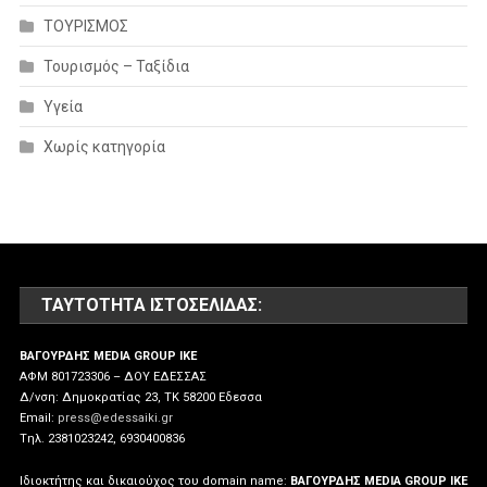
ΤΟΥΡΙΣΜΟΣ
Τουρισμός – Ταξίδια
Υγεία
Χωρίς κατηγορία
ΤΑΥΤΌΤΗΤΑ ΙΣΤΟΣΕΛΊΔΑΣ:
ΒΑΓΟΥΡΔΗΣ MEDIA GROUP IKE
ΑΦΜ 801723306 – ΔΟΥ ΕΔΕΣΣΑΣ
Δ/νση: Δημοκρατίας 23, ΤΚ 58200 Εδεσσα
Email:
press@edessaiki.gr
Tηλ. 2381023242, 6930400836
Ιδιοκτήτης και δικαιούχος του domain name:
ΒΑΓΟΥΡΔΗΣ MEDIA GROUP IKE