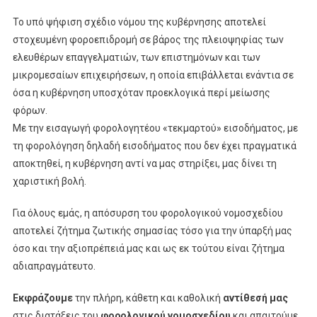
Το υπό ψήφιση σχέδιο νόμου της κυβέρνησης αποτελεί
στοχευμένη φοροεπιδρομή σε βάρος της πλειοψηφίας των
ελευθέρων επαγγελματιών, των επιστημόνων και των
μικρομεσαίων επιχειρήσεων, η οποία επιβάλλεται ενάντια σε
όσα η κυβέρνηση υποσχόταν προεκλογικά περί μείωσης
φόρων.
Με την εισαγωγή φορολογητέου «τεκμαρτού» εισοδήματος, με
τη φορολόγηση δηλαδή εισοδήματος που δεν έχει πραγματικά
αποκτηθεί, η κυβέρνηση αντί να μας στηρίξει, μας δίνει τη
χαριστική βολή.
Για όλους εμάς, η απόσυρση του φορολογικού νομοσχεδίου
αποτελεί ζήτημα ζωτικής σημασίας τόσο για την ύπαρξή μας
όσο και την αξιοπρέπειά μας και ως εκ τούτου είναι ζήτημα
αδιαπραγμάτευτο.
Εκφράζουμε
την πλήρη, κάθετη και καθολική
αντίθεσή μας
στις διατάξεις του
φορολογικού νομοσχεδίου
και απαιτούμε