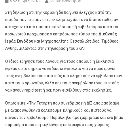
Μαρία Βαγουρδή
5 Νοεμβρίου 2021
Στη δήλωση ότι την Κυριακή δε θα γίνει έλεγχος κατά την
είσοδο των πιστών στις εκκλησίες, ώστε να διαπιστωθεί αν
κατέχουν τα πιστοποιητικά νόσησης ή εμβολιασμού κατά του
κορωνοϊού προχώρησε ο εκπρόσωπος τύπου της
Διεθνούς
Ιεράς Συνόδου
και Μητροπολίτης Θεσσαλιώτιδος, Τιμόθεος
Άνθης, μιλώντας στην τηλεόραση του ΣΚΑΙ.
Ο ίδιος εξήγησε τους λόγους για τους οποίους η Εκκλησία
έφθασε στο σημείο να εκδώσει εγκύκλιο για να παροτρύνει
τους ανεμβολίαστους πιστούς και κληρικούς να εμβολιαστούν
κατά του κορωνοϊού, αλλά και τους ανεμβολίαστους πιστούς
να κάνουν rapid test ή pcr, πριν εισέλθουν στις εκκλησίες.
Όπως είπε: «Την Τετάρτη που συνεδρίασε η ΔΙΣ αποφασίσαμε
με ανακοινωθέν να καλέσουμε κληρικούς και πιστούς να
κάνουν τον εμβολιασμό. Παράλληλα προχωρήσαμε και ένα βήμα
παραπέρα παρότι η κυβέρνηση επέτρεψε στους χώρους