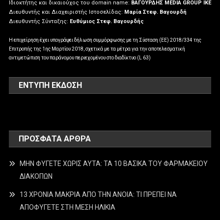
Ιδιοκτήτης και δικαιούχος του domain name:
ΒΑΓΟΥΡΔΗΣ MEDIA GROUP IKE
Διευθυντής και Διαχειριστής Ιστοσελίδας:
Μαρία Στεφ. Βαγουρδή
Διευθυντής Σύνταξης:
Ευθύμιος Στεφ. Βαγουρδής
Η επιχείρηση έχει υπογράψει δήλωση συμμόρφωσης με τη Σύσταση (ΕΕ) 2018/334 της
Επιτροπής της 1ης Μαρτίου 2018, σχετικά με τα μέτρα για την αποτελεσματική
αντιμετώπιση του παράνομου περιεχομένου στο διαδίκτυο (L 63)
ΕΝΤΥΠΗ ΕΚΔΟΣΗ
ΠΡΌΣΦΑΤΑ ΆΡΘΡΑ
ΜΗΝ ΦΥΓΕΤΕ ΧΩΡΙΣ ΑΥΤΑ: ΤΑ 10 ΒΑΣΙΚΑ ΤΟΥ ΦΑΡΜΑΚΕΙΟΥ
ΔΙΑΚΟΠΩΝ
13 ΧΡΟΝΙΑ ΜΑΚΡΙΑ ΑΠΟ ΤΗΝ ΑΝΟΙΑ: ΤΙ ΠΡΕΠΕΙ ΝΑ
ΑΠΟΦΥΓΕΤΕ ΣΤΗ ΜΕΣΗ ΗΛΙΚΙΑ