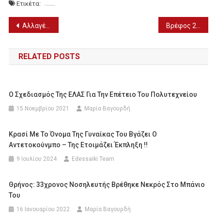
Ετικέτα:
Πλοήγηση
Αλλαγές στις εξετάσεις για την εισαγωγή σε Στρατιωτικές & Αστυνομικές σχολές
Βρέφος 20 ημερών νοσηλεύεται με κορωνοϊο στο Ιπποκράτειο
άρθρων
RELATED POSTS
Ο Σχεδιασμός Της ΕΛΑΣ Για Την Επέτειο Του Πολυτεχνείου
15 Νοεμβρίου 2021
Μαρία Βαγουρδή
Κρασί Με Το Όνομα Της Γυναίκας Του Βγάζει Ο
Αντετοκούνμπο – Της Ετοιμάζει Έκπληξη !!
9 Ιουλίου 2024
Edessaiki Team
Θρήνος: 33χρονος Νοσηλευτής Βρέθηκε Νεκρός Στο Μπάνιο
Του
16 Ιανουαρίου 2022
Μαρία Βαγουρδή