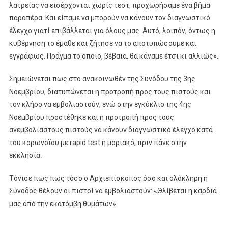
λατρείας να εισέρχονται χωρίς τεστ, προχωρήσαμε ένα βήμα
παραπέρα. Και είπαμε να μπορούν να κάνουν τον διαγνωστικό
έλεγχο γιατί επιβάλλεται για όλους μας. Αυτό, λοιπόν, όντως η
κυβέρνηση το έμαθε και ζήτησε να το αποτυπώσουμε και
εγγράφως. Πράγμα το οποίο, βέβαια, θα κάναμε έτσι κι αλλιώς».
Σημειώνεται πως στο ανακοινωθέν της Συνόδου της 3ης
Νοεμβρίου, διατυπώνεται η προτροπή προς τους πιστούς και
τον κλήρο να εμβολιαστούν, ενώ στην εγκύκλιο της 4ης
Νοεμβρίου προστέθηκε και η προτροπή προς τους
ανεμβολίαστους πιστούς να κάνουν διαγνωστικό έλεγχο κατά
του κορωνοϊου με rapid test ή μοριακό, πριν πάνε στην
εκκλησία.
Τόνισε πως πως τόσο ο Αρχιεπίσκοπος όσο και ολόκληρη η
Σύνοδος θέλουν οι πιστοί να εμβολιαστούν: «Θλίβεται η καρδιά
μας από την εκατόμβη θυμάτων».