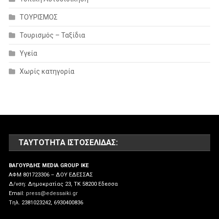
ΤΟΥΡΙΣΜΟΣ
Τουρισμός – Ταξίδια
Υγεία
Χωρίς κατηγορία
ΤΑΥΤΌΤΗΤΑ ΙΣΤΟΣΕΛΊΔΑΣ:
ΒΑΓΟΥΡΔΗΣ MEDIA GROUP IKE
ΑΦΜ 801723306 – ΔΟΥ ΕΔΕΣΣΑΣ
Δ/νση: Δημοκρατίας 23, ΤΚ 58200 Εδεσσα
Email:
press@edessaiki.gr
Tηλ. 2381023242, 6930400836