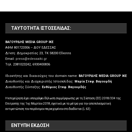
ΤΑΥΤΌΤΗΤΑ ΙΣΤΟΣΕΛΊΔΑΣ:
ΒΑΓΟΥΡΔΗΣ MEDIA GROUP IKE
ΑΦΜ 801723306 – ΔΟΥ ΕΔΕΣΣΑΣ
Δ/νση: Δημοκρατίας 23, ΤΚ 58200 Εδεσσα
Email:
press@edessaiki.gr
Tηλ. 2381023242, 6930400836
Ιδιοκτήτης και δικαιούχος του domain name:
ΒΑΓΟΥΡΔΗΣ MEDIA GROUP IKE
Διευθυντής και Διαχειριστής Ιστοσελίδας:
Μαρία Στεφ. Βαγουρδή
Διευθυντής Σύνταξης:
Ευθύμιος Στεφ. Βαγουρδής
Η επιχείρηση έχει υπογράψει δήλωση συμμόρφωσης με τη Σύσταση (ΕΕ) 2018/334 της
Επιτροπής της 1ης Μαρτίου 2018, σχετικά με τα μέτρα για την αποτελεσματική
αντιμετώπιση του παράνομου περιεχομένου στο διαδίκτυο (L 63)
ΕΝΤΥΠΗ ΕΚΔΟΣΗ