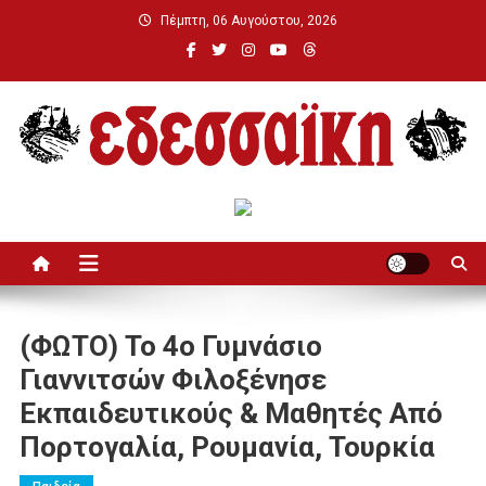
Μεταπηδήστε
Πέμπτη, 06 Αυγούστου, 2026
στο
περιεχόμενο
Εδεσσαϊκή
(ΦΩΤΟ) Το 4ο Γυμνάσιο
Γιαννιτσών Φιλοξένησε
Εκπαιδευτικούς & Μαθητές Από
Πορτογαλία, Ρουμανία, Τουρκία