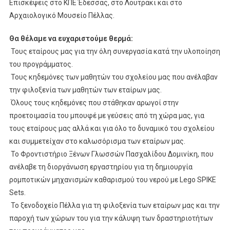
Επισκέψεις στο ΚΠΕ Έδεσσας, στο Λουτράκι και στο
Αρχαιολογικό Μουσείο Πέλλας.
Θα θέλαμε να ευχαριστούμε θερμά:
Τους εταίρους μας για την όλη συνεργασία κατά την υλοποίηση
του προγράμματος.
Τους κηδεμόνες των μαθητών του σχολείου μας που ανέλαβαν
την φιλοξενία των μαθητών των εταίρων μας.
Όλους τους κηδεμόνες που στάθηκαν αρωγοί στην
προετοιμασία του μπουφέ με γεύσεις από τη χώρα μας, για
τους εταίρους μας αλλά και για όλο το δυναμικό του σχολείου
και συμμετείχαν στο καλωσόρισμα των εταίρων μας.
Το Φροντιστήριο Ξένων Γλωσσών Πασχαλίδου Δομινίκη, που
ανέλαβε τη διοργάνωση εργαστηρίου για τη δημιουργία
ρομποτικών μηχανισμών καθαρισμού του νερού με Lego SPIKE
Sets.
Το ξενοδοχείο Πέλλα για τη φιλοξενία των εταίρων μας και την
παροχή των χώρων του για την κάλυψη των δραστηριοτήτων