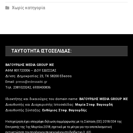
Χωρίς κατηγορία
ΤΑΥΤΌΤΗΤΑ ΙΣΤΟΣΕΛΊΔΑΣ:
ΒΑΓΟΥΡΔΗΣ MEDIA GROUP IKE
ΑΦΜ 801723306 – ΔΟΥ ΕΔΕΣΣΑΣ
Δ/νση: Δημοκρατίας 23, ΤΚ 58200 Εδεσσα
Email:
press@edessaiki.gr
Tηλ. 2381023242, 6930400836
Ιδιοκτήτης και δικαιούχος του domain name:
ΒΑΓΟΥΡΔΗΣ MEDIA GROUP IKE
Διευθυντής και Διαχειριστής Ιστοσελίδας:
Μαρία Στεφ. Βαγουρδή
Διευθυντής Σύνταξης:
Ευθύμιος Στεφ. Βαγουρδής
Η επιχείρηση έχει υπογράψει δήλωση συμμόρφωσης με τη Σύσταση (ΕΕ) 2018/334 της
Επιτροπής της 1ης Μαρτίου 2018, σχετικά με τα μέτρα για την αποτελεσματική
αντιμετώπιση του παράνομου περιεχομένου στο διαδίκτυο (L 63)