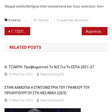
Θερμά συλλυπητήρια στην οικογένεια και τους οικείους του».
Ετικέτα:
Ν. Πέλλας
Σταμενίτης Διονύσης
Πλοήγηση
Γ. ΤΣΕΠΚΕΝΤΖΗΣ – ΣΤ. ΦΟΥΝΤΟΥΚΙΔΗΣ: ΣΥΝΑΝΤΗΣΗ ΕΡΓΑΣΙΑΣ ΣΤΟΝ Π. ΑΓΙΟ ΑΘΑΝΑΣΙΟ
Aγρυπνίες σε Γιαννιτσά και Εδεσσα (11 & 12/12)
άρθρων
RELATED POSTS
Θ. ΤΖΑΚΡΗ: Προβληματικό Το Ν/σ Για Το ΕΣΠΑ 2021-27
18 Μαρτίου 2022
Μαρία Βαγουρδή
ΣΤΗΝ ΑΛΜΩΠΙΑ Η ΣΥΝΤΟΝΙΣΤΡΙΑ ΤΟΥ ΓΡΑΦΕΙΟΥ ΤΟΥ
ΠΡΩΘΥΠΟΥΡΓΟΥ ΣΤΗ ΘΕΣ/ΝΙΚΗ (20/3)
19 Μαρτίου 2024
Μαρία Βαγουρδή