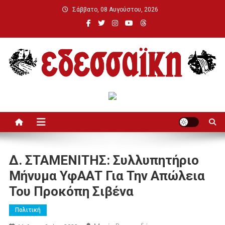
Μεταπηδήστε
Σάββατο, 08 Αυγούστου, 2026
στο
περιεχόμενο
Εδεσσαϊκή
Δ. ΣΤΑΜΕΝΙΤΗΣ: Συλλυπητήριο
Μήνυμα ΥφΑΑΤ Για Την Απώλεια
Του Προκόπη Σιβένα
Πολιτική