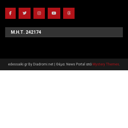
Μ.Η.Τ. 242174
edessaiki.gr By Diadromi.net
|
Θέμα: News Portal από
Mystery Themes
.