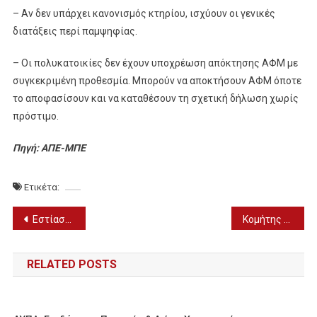
– Αν δεν υπάρχει κανονισμός κτηρίου, ισχύουν οι γενικές
διατάξεις περί παμψηφίας.
– Οι πολυκατοικίες δεν έχουν υποχρέωση απόκτησης ΑΦΜ με
συγκεκριμένη προθεσμία. Μπορούν να αποκτήσουν ΑΦΜ όποτε
το αποφασίσουν και να καταθέσουν τη σχετική δήλωση χωρίς
πρόστιμο.
Πηγή: ΑΠΕ-ΜΠΕ
Ετικέτα:
Πλοήγηση
Εστίαση: Μείωση τζίρου κατά 76,2 εκατ. ευρώ για το 2021
Κομήτης Λέοναρντ: Πιθανώς ορατός δια γυμνού οφθαλμού!
άρθρων
RELATED POSTS