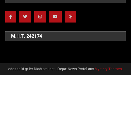
Μ.Η.Τ. 242174
edessaiki.gr By Diadromi.net
|
Θέμα: News Portal από
Mystery Themes
.