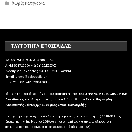
Χωρίς κατηγορία
ΤΑΥΤΌΤΗΤΑ ΙΣΤΟΣΕΛΊΔΑΣ:
ΒΑΓΟΥΡΔΗΣ MEDIA GROUP IKE
ΑΦΜ 801723306 – ΔΟΥ ΕΔΕΣΣΑΣ
Δ/νση: Δημοκρατίας 23, ΤΚ 58200 Εδεσσα
Email:
press@edessaiki.gr
Tηλ. 2381023242, 6930400836
Ιδιοκτήτης και δικαιούχος του domain name:
ΒΑΓΟΥΡΔΗΣ MEDIA GROUP IKE
Διευθυντής και Διαχειριστής Ιστοσελίδας:
Μαρία Στεφ. Βαγουρδή
Διευθυντής Σύνταξης:
Ευθύμιος Στεφ. Βαγουρδής
Η επιχείρηση έχει υπογράψει δήλωση συμμόρφωσης με τη Σύσταση (ΕΕ) 2018/334 της
Επιτροπής της 1ης Μαρτίου 2018, σχετικά με τα μέτρα για την αποτελεσματική
αντιμετώπιση του παράνομου περιεχομένου στο διαδίκτυο (L 63)