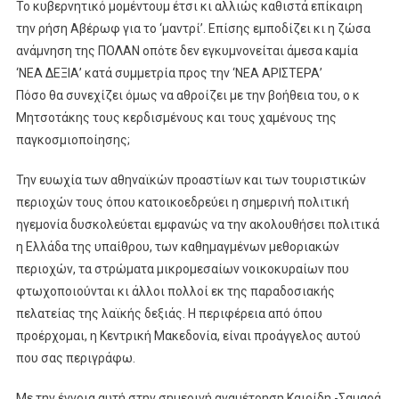
Το κυβερνητικό μομέντουμ έτσι κι αλλιώς καθιστά επίκαιρη
την ρήση Αβέρωφ για το ‘μαντρί’. Επίσης εμποδίζει κι η ζώσα
ανάμνηση της ΠΟΛΑΝ οπότε δεν εγκυμνονείται άμεσα καμία
‘ΝΕΑ ΔΕΞΙΑ’ κατά συμμετρία προς την ‘ΝΕΑ ΑΡΙΣΤΕΡΑ’
Πόσο θα συνεχίζει όμως να αθροίζει με την βοήθεια του, ο κ
Μητσοτάκης τους κερδισμένους και τους χαμένους της
παγκοσμιοποίησης;
Την ευωχία των αθηναϊκών προαστίων και των τουριστικών
περιοχών τους όπου κατοικοεδρεύει η σημερινή πολιτική
ηγεμονία δυσκολεύεται εμφανώς να την ακολουθήσει πολιτικά
η Ελλάδα της υπαίθρου, των καθημαγμένων μεθοριακών
περιοχών, τα στρώματα μικρομεσαίων νοικοκυραίων που
φτωχοποιούνται κι άλλοι πολλοί εκ της παραδοσιακής
πελατείας της λαϊκής δεξιάς. Η περιφέρεια από όπου
προέρχομαι, η Κεντρική Μακεδονία, είναι προάγγελος αυτού
που σας περιγράφω.
Με την έννοια αυτή στην σημερινή αναμέτρηση Καιρίδη -Σαμαρά