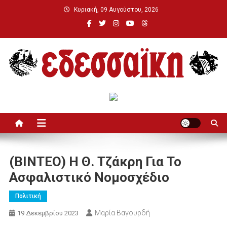
Μεταπηδήστε
Κυριακή, 09 Αυγούστου, 2026
στο
περιεχόμενο
Εδεσσαϊκή
(ΒΙΝΤΕΟ) Η Θ. Τζάκρη Για Το
Ασφαλιστικό Νομοσχέδιο
Πολιτική
Μαρία Βαγουρδή
19 Δεκεμβρίου 2023