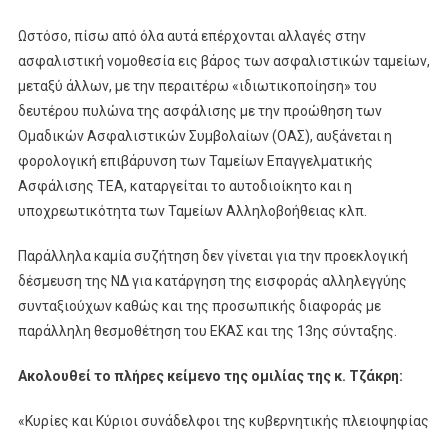
Ωστόσο, πίσω από όλα αυτά επέρχονται αλλαγές στην
ασφαλιστική νομοθεσία εις βάρος των ασφαλιστικών ταμείων,
μεταξύ άλλων, με την περαιτέρω «ιδιωτικοποίηση» του
δευτέρου πυλώνα της ασφάλισης με την προώθηση των
Ομαδικών Ασφαλιστικών Συμβολαίων (ΟΑΣ), αυξάνεται η
φορολογική επιβάρυνση των Ταμείων Επαγγελματικής
Ασφάλισης ΤΕΑ, καταργείται το αυτοδιοίκητο και η
υποχρεωτικότητα των Ταμείων Αλληλοβοήθειας κλπ.
Παράλληλα καμία συζήτηση δεν γίνεται για την προεκλογική
δέσμευση της ΝΔ για κατάργηση της εισφοράς αλληλεγγύης
συνταξιούχων καθώς και της προσωπικής διαφοράς με
παράλληλη θεσμοθέτηση του ΕΚΑΣ και της 13ης σύνταξης.
Ακολουθεί το πλήρες κείμενο της ομιλίας της κ. Τζάκρη:
«Κυρίες και Κύριοι συνάδελφοι της κυβερνητικής πλειοψηφίας