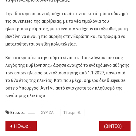
Την ίδια ώρα οι συνταξιούχοι υφίστανται κατά τρόπο οδυνηρό
τις συνέπειες της ακρίβειας, με τα νέα τιμολόγια του
ηλεκτρικού ρεύματος, με τα ενοίκια να έχουν εκτοξευθεί, με τη
βενζίνη να είναι η πιο ακριβή στην Ευρώπη και τα τρόφιμα να
μετατρέπονται σε είδη πολυτελείας.
Και το κερασάκι στην τούρτα είναι ο κ. Τσακλόγλου που «ως
λαγός της κυβέρνησης» άφησε ανοιχτό το ενδεχόμενο αύξησης
των ορίων ηλικίας συνταξιοδότησης από 1.1.2027, πάνω από
το 67ο έτος της ηλικίας. Κάτι που μέχρι σήμερα δεν διέψευσε
ούτε ο Υπουργός! Αντί γι’ αυτό ενισχύστε τον πληθυσμό της
εργάσιμης ηλικίας.»
Ετικέτα:
ΣΥΡΙΖΑ
Τζάκρη Θ.
Πλοήγηση
Η Ενωση Συνταξιούχων ΙΚΑ Γιαννιτσών ενημερώνει για τις συνδρομές μελών
(ΒΙΝΤΕΟ) Γ. ΚΑΡΑΣΜΑΝΗΣ – ΟΜΙΛΙΑ ΓΙΑ ΤΟ ΑΣΦΑΛΙΣΤΙΚΟ