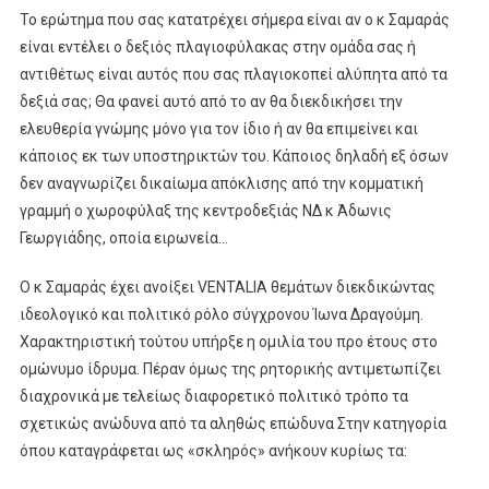
Το ερώτημα που σας κατατρέχει σήμερα είναι αν ο κ Σαμαράς
είναι εντέλει o δεξιός πλαγιοφύλακας στην ομάδα σας ή
αντιθέτως είναι αυτός που σας πλαγιοκοπεί αλύπητα από τα
δεξιά σας; Θα φανεί αυτό από το αν θα διεκδικήσει την
ελευθερία γνώμης μόνο για τον ίδιο ή αν θα επιμείνει και
κάποιος εκ των υποστηρικτών του. Κάποιος δηλαδή εξ όσων
δεν αναγνωρίζει δικαίωμα απόκλισης από την κομματική
γραμμή ο χωροφύλαξ της κεντροδεξιάς ΝΔ κ Άδωνις
Γεωργιάδης, οποία ειρωνεία…
Ο κ Σαμαράς έχει ανοίξει VENTALIA θεμάτων διεκδικώντας
ιδεολογικό και πολιτικό ρόλο σύγχρονου Ίωνα Δραγούμη.
Χαρακτηριστική τούτου υπήρξε η ομιλία του προ έτους στο
ομώνυμο ίδρυμα. Πέραν όμως της ρητορικής αντιμετωπίζει
διαχρονικά με τελείως διαφορετικό πολιτικό τρόπο τα
σχετικώς ανώδυνα από τα αληθώς επώδυνα Στην κατηγορία
όπου καταγράφεται ως «σκληρός» ανήκουν κυρίως τα: