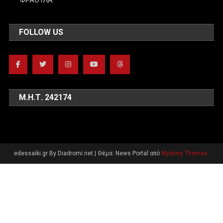
FOLLOW US
Μ.Η.Τ. 242174
edessaiki.gr By Diadromi.net
|
Θέμα: News Portal από
Mystery Themes
.