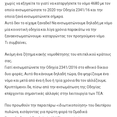
χωρίς να εξηγείτε το γιατί να καταργήσετε το νόμο 4680 με τον
οποίο ενσωματώσατε το 2020 την Οδηγία 2341/16 και την
οποία ξανά ενσωματώνετε σήμερα.
Αυτό δεν το είχαμε ξαναδεί! Να ενσωματώνουμε δηλαδή με νόμο
μία κοινοτική οδηγία και λίγα χρόνια παρακάτω να την
ξαναενσωματώνουμε- καταργώντας τον προηγούμενο νόμο.
Τι συμβαίνει;
Ακόμη ένα ζήτημα κακής νομοθέτησης του επιτελικού κράτους
σας;
Γιατί ενσωματώνετε την Οδηγία 2341/2016 στο εθνικό δίκαιο
δυο φορές; Αυτό θα κάνουμε δηλαδή τώρα; Θα ψηφίζουμε ένα
νόμο και μετά από ένα ή δυο ή τρία χρόνια θα τον αλλάζουμε;
Κρυπτόμενοι δε, πίσω από την ενσωμάτωση της Οδηγίας
επέρχονται σημαντικές αλλαγές στην λειτουργία των ΤΕΑ:
Που προωθούν την περαιτέρω «ιδιωτικοποίηση» του δευτέρου
πυλώνα, εισάγοντας για πρώτη φορά τα Ομαδικά