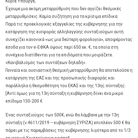
Κύριε Υπουργέ,
Έχουμε μια ακόμη μεταρρύθμιση που δεν αγγίζει θεσμικές
μεταρρυθμίσεις. Καμία συζήτηση για τα κρίσιμα επίδικα:
Παρά τις προεκλογικές εξαγγελίες της κυβέρνησης για την
κατάργηση της εισφοράς αλληλεγγύης συνταξιούχων αυτή
συνεχίζει κανονικά «ως μια δεύτερη φορολογία», αποφέροντας
έσοδα για τον e-ΕΦΚΑ ύψους περί 650 εκ. €, τα οποία στη
συνέχεια διατίθενται για τα επιδόματα που μοιράζετε.
«Κανιβαλισμός των συντάξεων δηλαδή».
Γενναία και ουσιαστική θεσμική μεταρρύθμιση θα αποτελούσε η
κατάργηση της ΕΑΣ και της προσωπικής διαφοράς και
παράλληλα η θεσμοθέτηση του ΕΚΑΣ και της 13ης σύνταξης.
[Αντί όμως για τη 13η σύνταξη η κυβέρνηση δίνει ένα μικρό
επίδομα 150-200 €.
Ένας συνταξιούχος των 500€, ενώ θα λάμβανε με την 13η
σύνταξη (ν.4611/2019 – κυβέρνηση ΣΥΡΙΖΑ) επιπλέον 500 € θα
πάρει με τις παρεμβάσεις της κυβέρνησης λιγότερα από το 1/3
τα φετινά Χριστούγεννα εφάπαξ.