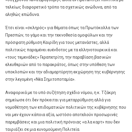
τελείως διαφορετικό τρόπο τα σχετικώς ανώδυνα, από τα
αληθώς επώδυνα.
Έτσι είναι «σκληρός» για θέματα όπως τα Πρωτόκολλα των
Πρεσπών, το γάμο και την τεκνοθεσία ομοφύλων και την
πρόσφατη ρύθμιση Καιρίδη για τους μετανάστες, αλλά
πολιτικώς παραμένει ευένδοτος με τα ελληνοτουρκικά και
«τους τεμενάδες» Γεραπετρίτη, την παραβίαση βασικών
ελευθεριών από το παρακράτος, όπως στην υπόθεση των
υποκλοπών και την αδιαμαρτύρητη εκχώρηση της κυβέρνησης
στην λεγομένη «Νέα Σημιτοποταμία».
Αναφορικά με το υπό συζήτηση σχέδιο νόμου, η κ. Τζάκρη
σημείωσε ότι δεν πρόκειται για μεταρρύθμιση αλλά για
νομοθέτηση των επιδοματικών πολιτικών της κυβέρνησης που
ναι μεν έχουν κάποια αξία, ωστόσο αποτελούν προσωρινές
παρεμβάσεις και μια πολιτική πρόνοιας «α λα καρτ» που δεν
ταιριάζει σε μια ευνομούμενη Πολιτεία.