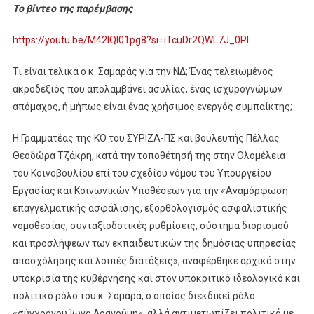
Το βίντεο της παρέμβασης
https://youtu.be/M42lQI01pg8?si=iTcuDr2QWL7J_0PI
Τι είναι τελικά ο κ. Σαμαράς για την ΝΔ; Ένας τελειωμένος
ακροδεξιός που απολαμβάνει ασυλίας, ένας ισχυρογνώμων
απόμαχος, ή μήπως είναι ένας χρήσιμος ενεργός συμπαίκτης;
Η Γραμματέας της ΚΟ του ΣΥΡΙΖΑ-ΠΣ και βουλευτής Πέλλας
Θεοδώρα Τζάκρη, κατά την τοποθέτησή της στην Ολομέλεια
του Κοινοβουλίου επί του σχεδίου νόμου του Υπουργείου
Εργασίας και Κοινωνικών Υποθέσεων για την «Αναμόρφωση
επαγγελματικής ασφάλισης, εξορθολογισμός ασφαλιστικής
νομοθεσίας, συνταξιοδοτικές ρυθμίσεις, σύστημα διορισμού
και προσλήψεων των εκπαιδευτικών της δημόσιας υπηρεσίας
απασχόλησης και λοιπές διατάξεις», αναφέρθηκε αρχικά στην
υποκρισία της κυβέρνησης και στον υποκριτικό ιδεολογικό και
πολιτικό ρόλο του κ. Σαμαρά, ο οποίος διεκδικεί ρόλο
«σύγχρονου Ίωνα Δραγούμη», αλλά αντιμετωπίζει πολιτικά με