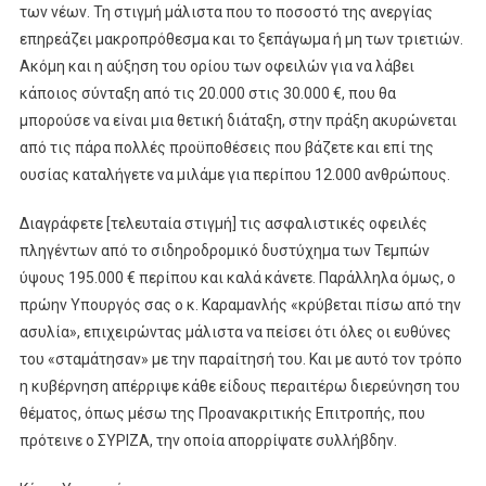
των νέων. Τη στιγμή μάλιστα που το ποσοστό της ανεργίας
επηρεάζει μακροπρόθεσμα και το ξεπάγωμα ή μη των τριετιών.
Ακόμη και η αύξηση του ορίου των οφειλών για να λάβει
κάποιος σύνταξη από τις 20.000 στις 30.000 €, που θα
μπορούσε να είναι μια θετική διάταξη, στην πράξη ακυρώνεται
από τις πάρα πολλές προϋποθέσεις που βάζετε και επί της
ουσίας καταλήγετε να μιλάμε για περίπου 12.000 ανθρώπους.
Διαγράφετε [τελευταία στιγμή] τις ασφαλιστικές οφειλές
πληγέντων από το σιδηροδρομικό δυστύχημα των Τεμπών
ύψους 195.000 € περίπου και καλά κάνετε. Παράλληλα όμως, ο
πρώην Υπουργός σας ο κ. Καραμανλής «κρύβεται πίσω από την
ασυλία», επιχειρώντας μάλιστα να πείσει ότι όλες οι ευθύνες
του «σταμάτησαν» με την παραίτησή του. Και με αυτό τον τρόπο
η κυβέρνηση απέρριψε κάθε είδους περαιτέρω διερεύνηση του
θέματος, όπως μέσω της Προανακριτικής Επιτροπής, που
πρότεινε ο ΣΥΡΙΖΑ, την οποία απορρίψατε συλλήβδην.