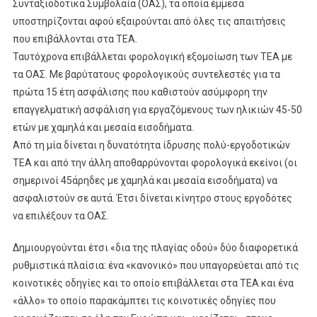
Συνταξιοδοτικά Συμβολαία (ΟΑΣ), τα οποία έμμεσα
υποστηρίζονται αφού εξαιρούνται από όλες τις απαιτήσεις
που επιβάλλονται στα ΤΕΑ.
Ταυτόχρονα επιβάλλεται φορολογική εξομοίωση των ΤΕΑ με
τα ΟΑΣ. Με βαρύτατους φορολογικούς συντελεστές για τα
πρώτα 15 έτη ασφάλισης που καθιστούν ασύμφορη την
επαγγελματική ασφάλιση για εργαζόμενους των ηλικιών 45-50
ετών με χαμηλά και μεσαία εισοδήματα.
Από τη μία δίνεται η δυνατότητα ίδρυσης πολύ-εργοδοτικών
ΤΕΑ και από την άλλη αποθαρρύνονται φορολογικά εκείνοι (οι
σημερινοί 45άρηδες με χαμηλά και μεσαία εισοδήματα) να
ασφαλιστούν σε αυτά. Έτσι δίνεται κίνητρο στους εργοδότες
να επιλέξουν τα ΟΑΣ.
Δημιουργούνται έτσι «δια της πλαγίας οδού» δύο διαφορετικά
ρυθμιστικά πλαίσια: ένα «κανονικό» που υπαγορεύεται από τις
κοινοτικές οδηγίες και το οποίο επιβάλλεται στα ΤΕΑ και ένα
«άλλο» το οποίο παρακάμπτει τις κοινοτικές οδηγίες που