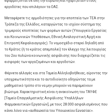
εφαρμόζονται σε όλη την Ευρώπη και «χαρίζεται» στους
εργοδότες που επιλέγουν τα ΟΑΣ.
Μεταφέρετε τις αρμοδιότητες για την εποπτεία των ΤΕΑ στην
Τράπεζα της Ελλάδος, καταργώντας το ισχύον σύστημα της
τριμερούς εποπτείας των φορέων αυτών (Υπουργείο Εργασίας
και Κοινωνικών Υποθέσεων, Εθνική Αναλογιστική Αρχή και
Επιτροπή Κεφαλαιαγοράς). Το νομοσχέδιο στερεί δηλαδή από
το Κράτος (ή το κράτος απεμπολεί) τον έλεγχο της λειτουργίας
του 2ου πυλώνα κοινωνικής ασφάλισης που διαχειρίζεται τις
εισφορές των εργαζομένων και εργοδοτών.
Φέρνετε αλλαγές και στα Ταμεία Αλληλοβοήθειας, αίροντας την
υποχρεωτικότητα και το αυτοδιοίκητο οδηγώντας τα με
μαθηματικό τρόπο στο να μην μπορούν να παραμείνουν
βιώσιμα. Χαρακτηριστική είναι η ανακοίνωση του ΤΑΥΦΕ
[Ταμείο Επαγγελματικής Ασφάλισης Υπαλλήλων
Φαρμακευτικών Εργασιών], με τους 28.000 ασφαλισμένους που
κάνει λόγο για «αυθαιρεσία του Υπουργείου Εργασίας».