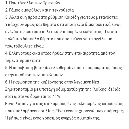
1. Πρωτόκολλα των Πρεσπών
2. Γάμος ομοφύλων και η τεκνοθεσία
3. Αλλά κι η πρόσφατη ρύθμιση Καιρίδη για τους μετανάστες
Υπάρχουν όμως και θέματα στα οποία ενώ διακηρυκτικά είναι
ανένδοτος ωστόσο πολιτικώς παραμένει ευένδοτος. Τέτοια
πολύ πιο δύσκολα θέματα που αποφεύγει να τα αγγίξει με
πρωτοβουλίες είναι:
4. Ελληνοτουρκικά όπως ήρθαν στην επικαιρότητα από τον
τεμενά Γεραπετρίτη.
5. Η παραβίαση βασικών ελευθεριών από το παρακράτος όπως
στην υπόθεση των υποκλοπών
6. Η εκχώρηση της κυβέρνησης στην λεγομένη Νέα
Σημιτοποταμία με υποταγή αδιαμαρτύρητη της ‘λαϊκής’ δεξιάς,
έτσι ώστε να δομείται το 41%
Είναι λοιπόν για σας ο κ Σαμαράς ένας τελειωμένος ακροδεξιός
που απολαμβάνει ασυλίας; Είναι ένας Ισχυρογνώμων απόμαχος;
Ή μήπως είναι ένας χρήσιμος ενεργός συμπαίκτης;