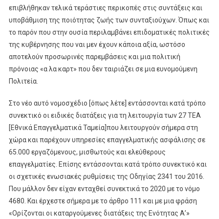
επιβλήθηκαν τελικά τεράστιες περικοπές στις συντάξεις και
υποβάθμιση της ποιότητας ζωής των συνταξιούχων. Όπως και
το παρόν που στην ουσία περιλαμβάνει επιδοματικές πολιτικές
της κυβέρνησης που ναι μεν έχουν κάποια αξία, ωστόσο
αποτελούν προσωρινές παρεμβάσεις και μια πολιτική
πρόνοιας «α λα καρτ» που δεν ταιριάζει σε μια ευνομούμενη
Πολιτεία.
Στο νέο αυτό νομοσχέδιο [όπως λέτε] εντάσσονται κατά τρόπο
συνεκτικό οι ειδικές διατάξεις για τη λειτουργία των 27 ΤΕΑ
[Εθνικά Επαγγελματικά Ταμεία]που λειτουργούν σήμερα στη
χώρα και παρέχουν υπηρεσίες επαγγελματικής ασφάλισης σε
65.000 εργαζόμενους, μισθωτούς και ελεύθερους
επαγγελματίες. Επίσης εντάσσονται κατά τρόπο συνεκτικό και
οι σχετικές ενωσιακές ρυθμίσεις της Οδηγίας 2341 του 2016.
Που μάλλον δεν είχαν ενταχθεί συνεκτικά το 2020 με το νόμο
4680. Και έρχεστε σήμερα με το άρθρο 111 και με μια φράση
«Ορίζονται οι καταργούμενες διατάξεις της Ενότητας Α’»