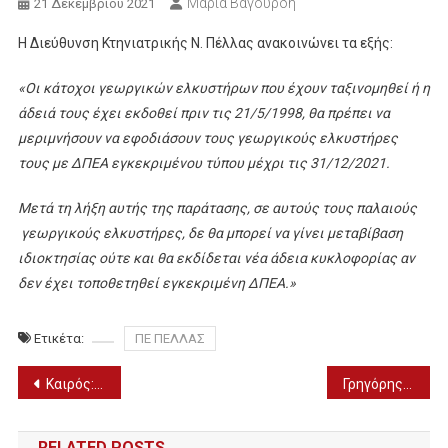
Μαρία Βαγουρδή
21 Δεκεμβρίου 2021
Η Διεύθυνση Κτηνιατρικής Ν. Πέλλας ανακοινώνει τα εξής:
«Οι κάτοχοι γεωργικών ελκυστήρων που έχουν ταξινομηθεί ή η
άδειά τους έχει εκδοθεί πριν τις 21/5/1998, θα πρέπει να
μεριμνήσουν να εφοδιάσουν τους γεωργικούς ελκυστήρες
τους με ΔΠΕΑ εγκεκριμένου τύπου μέχρι τις 31/12/2021.
Μετά τη λήξη αυτής της παράτασης, σε αυτούς τους παλαιούς
γεωργικούς ελκυστήρες, δε θα μπορεί να γίνει μεταβίβαση
ιδιοκτησίας ούτε και θα εκδίδεται νέα άδεια κυκλοφορίας αν
δεν έχει τοποθετηθεί εγκεκριμένη ΔΠΕΑ.»
Ετικέτα:
ΠΕ ΠΕΛΛΑΣ
Πλοήγηση
Καιρός: Πού καταγράφηκαν οι χαμηλότερες θερμοκρασίες
Γρηγόρης Στάμκος: «Καλά Χριστούγεννα και νικηφόρο 2022!»
άρθρων
RELATED POSTS