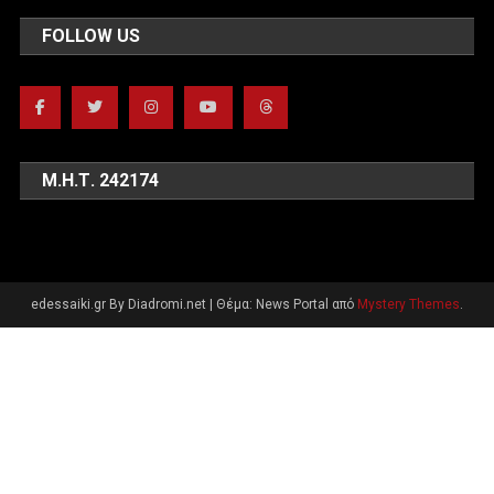
FOLLOW US
Μ.Η.Τ. 242174
edessaiki.gr By Diadromi.net
|
Θέμα: News Portal από
Mystery Themes
.