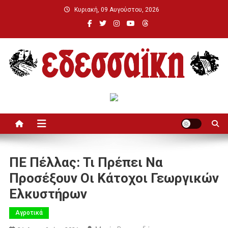
Μεταπηδήστε
Κυριακή, 09 Αυγούστου, 2026
στο
περιεχόμενο
Εδεσσαϊκή
ΠΕ Πέλλας: Τι Πρέπει Να
Προσέξουν Οι Κάτοχοι Γεωργικών
Ελκυστήρων
Αγροτικά